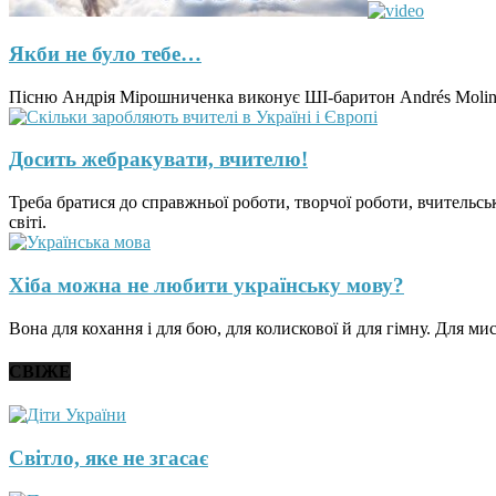
Якби не було тебе…
Пісню Андрія Мірошниченка виконує ШІ-баритон Andrés Moliner 
Досить жебракувати, вчителю!
Треба братися до справжньої роботи, творчої роботи, вчительськ
світі.
Хіба можна не любити українську мову?
Вона для кохання і для бою, для колискової й для гімну. Для ми
СВІЖЕ
Світло, яке не згасає