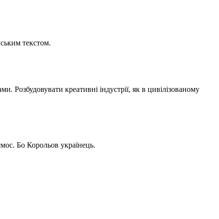
нським текстом.
ми. Розбудовувати креативні індустрії, як в цивілізованому
смос. Бо Корольов українець.