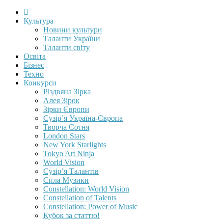
Культура
Новини культури
Таланти України
Таланти світу
Освіта
Бізнес
Техно
Конкурси
Різдвяна Зірка
Алея Зірок
Зірки Європи
Сузір’я Україна-Європа
Творча Сотня
London Stars
New York Starlights
Tokyo Art Ninja
World Vision
Сузір’я Талантів
Сила Музики
Constellation: World Vision
Constellation of Talents
Constellation: Power of Music
Кубок за статтю!