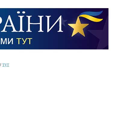
ту
тут