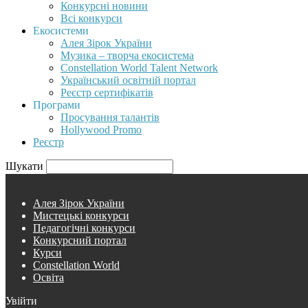
Конкурсні новини
Всі конкурси
Екосистеми
Алея Зірок України
Музика – творча екосистема
Constellation World Talent Network
Український освітній портал
Реєстр сертифікатів
Програми
Просування талантів
Hollywood Promo
Реєстр
Шукати
Алея Зірок України
Мистецькі конкурси
Педагогічні конкурси
Конкурсний портал
Курси
Constellation World
Освіта
Увійти