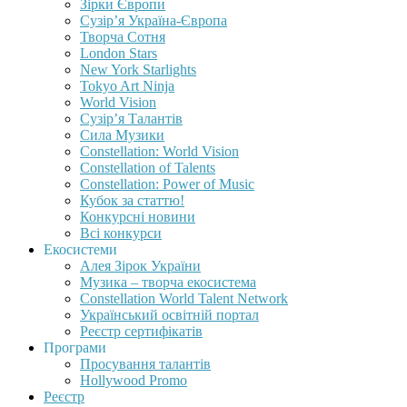
Зірки Європи
Сузір’я Україна-Європа
Творча Сотня
London Stars
New York Starlights
Tokyo Art Ninja
World Vision
Сузір’я Талантів
Сила Музики
Constellation: World Vision
Constellation of Talents
Constellation: Power of Music
Кубок за статтю!
Конкурсні новини
Всі конкурси
Екосистеми
Алея Зірок України
Музика – творча екосистема
Constellation World Talent Network
Український освітній портал
Реєстр сертифікатів
Програми
Просування талантів
Hollywood Promo
Реєстр