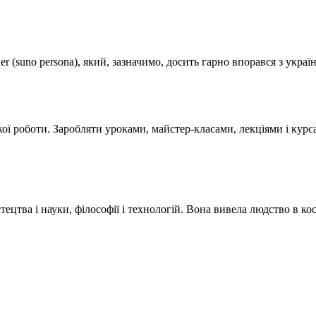
(suno persona), який, зазначимо, досить гарно впорався з украї
ої роботи. Заробляти уроками, майстер-класами, лекціями і курса
стецтва і науки, філософії і технологій. Вона вивела людство в ко