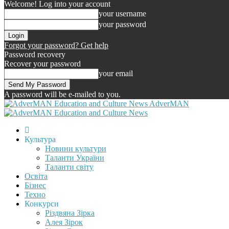
Welcome! Log into your account
your username
your password
Forgot your password? Get help
Password recovery
Recover your password
your email
A password will be e-mailed to you.
AdverMAN
Культура
Новини культури
Таланти України
Таланти світу
Освіта
Бізнес
Техно
Конкурси
Різдвяна Зірка
Алея Зірок