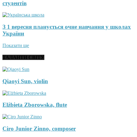
студентів
З 1 вересня планується очне навчання у школах
України
Показати ще
ТАЛАНТИ СВІТУ
Qiaoyi Sun, violin
Elżbieta Zborowska, flute
Ciro Junior Zinno, composer