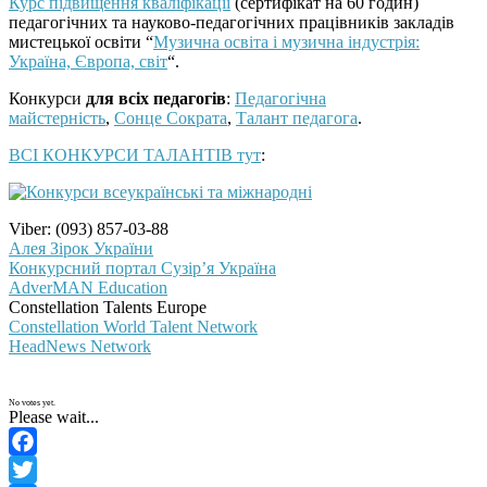
Курс підвищення кваліфікації
(сертифікат на 60 годин)
педагогічних та науково-педагогічних працівників закладів
мистецької освіти “
Музична освіта і музична індустрія:
Україна, Європа, світ
“.
Конкурси
для всіх педагогів
:
Педагогічна
майстерність
,
Сонце Сократа
,
Талант педагога
.
ВСІ КОНКУРСИ ТАЛАНТІВ тут
:
Viber: (093) 857-03-88
Алея Зірок України
Конкурсний портал Сузір’я Україна
AdverMAN Education
Constellation Talents Europe
Constellation World Talent Network
HeadNews Network
No votes yet.
Please wait...
Facebook