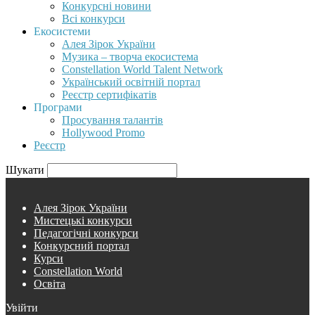
Конкурсні новини
Всі конкурси
Екосистеми
Алея Зірок України
Музика – творча екосистема
Constellation World Talent Network
Український освітній портал
Реєстр сертифікатів
Програми
Просування талантів
Hollywood Promo
Реєстр
Шукати
Алея Зірок України
Мистецькі конкурси
Педагогічні конкурси
Конкурсний портал
Курси
Constellation World
Освіта
Увійти