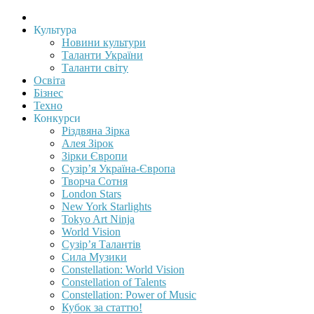
Культура
Новини культури
Таланти України
Таланти світу
Освіта
Бізнес
Техно
Конкурси
Різдвяна Зірка
Алея Зірок
Зірки Європи
Сузір’я Україна-Європа
Творча Сотня
London Stars
New York Starlights
Tokyo Art Ninja
World Vision
Сузір’я Талантів
Сила Музики
Constellation: World Vision
Constellation of Talents
Constellation: Power of Music
Кубок за статтю!