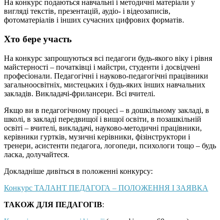
На конкурс подаються навчальні і методичні матеріали у
вигляді текстів, презентацій, аудіо- і відеозаписів,
фотоматеріалів і інших сучасних цифрових форматів.
Хто бере участь
На конкурс запрошуються всі педагоги будь-якого віку і рівня
майстерності – початківці і майстри, студенти і досвідчені
професіонали. Педагогічні і науково-педагогічні працівники
загальноосвітніх, мистецьких і будь-яких інших навчальних
закладів. Викладачі-фрилансери. Всі вчителі.
Якщо ви в педагогічному процесі – в дошкільному закладі, в
школі, в закладі передвищої і вищої освіти, в позашкільній
освіті – вчителі, викладачі, науково-методичні працівники,
керівники гуртків, музичні керівники, фізінструктори і
тренери, асистенти педагога, логопеди, психологи тощо – будь
ласка, долучайтеся.
Докладніше дивіться в положенні конкурсу:
Конкурс ТАЛАНТ ПЕДАГОГА – ПОЛОЖЕННЯ І ЗАЯВКА
ТАКОЖ ДЛЯ ПЕДАГОГІВ
: