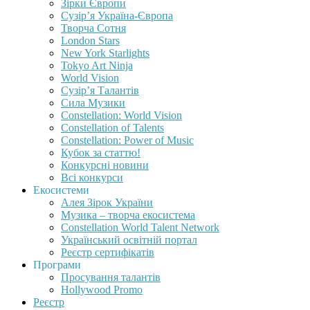
Зірки Європи
Сузір’я Україна-Європа
Творча Сотня
London Stars
New York Starlights
Tokyo Art Ninja
World Vision
Сузір’я Талантів
Сила Музики
Constellation: World Vision
Constellation of Talents
Constellation: Power of Music
Кубок за статтю!
Конкурсні новини
Всі конкурси
Екосистеми
Алея Зірок України
Музика – творча екосистема
Constellation World Talent Network
Український освітній портал
Реєстр сертифікатів
Програми
Просування талантів
Hollywood Promo
Реєстр