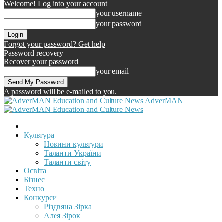
Welcome! Log into your account
your username
your password
Forgot your password? Get help
Password recovery
Recover your password
your email
A password will be e-mailed to you.
AdverMAN
Культура
Новини культури
Таланти України
Таланти світу
Освіта
Бізнес
Техно
Конкурси
Різдвяна Зірка
Алея Зірок