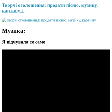
Творчі оголошення: продати пісню, музику,
картину ↓
Музика:
Я відчувала те саме