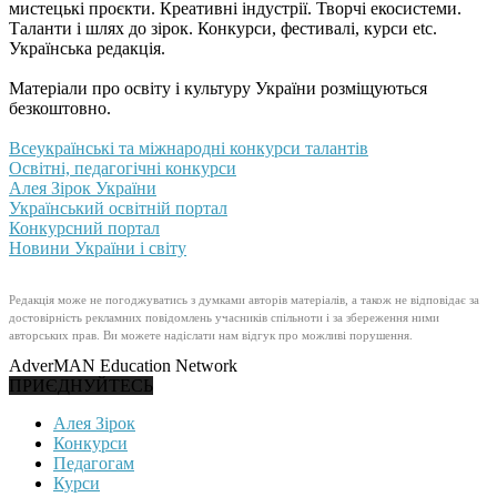
мистецькі проєкти. Креативні індустрії. Творчі екосистеми.
Таланти і шлях до зірок. Конкурси, фестивалі, курси etc.
Українська редакція.
Матеріали про освіту і культуру України розміщуються
безкоштовно.
Всеукраїнські та міжнародні конкурси талантів
Освітні, педагогічні конкурси
Алея Зірок України
Український освітній портал
Конкурсний портал
Новини України і світу
Редакція може не погоджуватись з думками авторів матеріалів, а також не відповідає за
достовірність рекламних повідомлень учасників спільноти і за збереження ними
авторських прав. Ви можете надіслати нам відгук про можливі порушення.
AdverMAN Education Network
ПРИЄДНУЙТЕСЬ
Алея Зірок
Конкурси
Педагогам
Курси