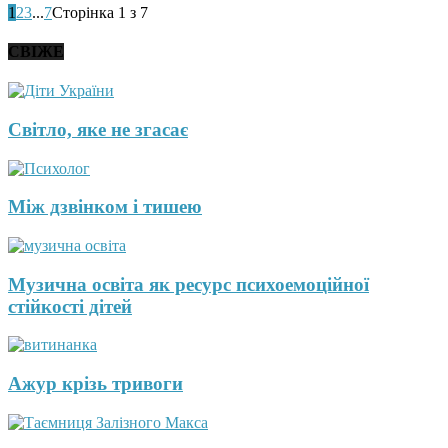
1
2
3
...
7
Сторінка 1 з 7
СВІЖЕ
Світло, яке не згасає
Між дзвінком і тишею
Музична освіта як ресурс психоемоційної
стійкості дітей
Ажур крізь тривоги