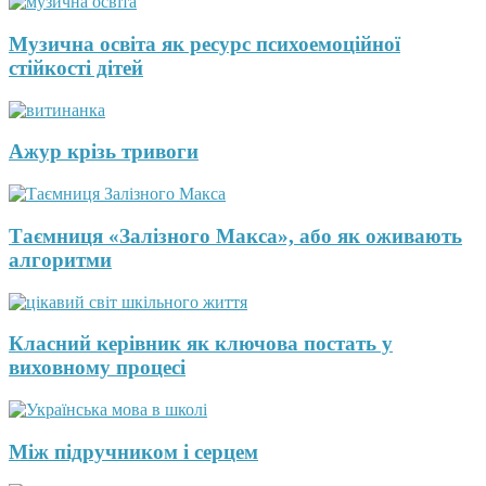
Музична освіта як ресурс психоемоційної
стійкості дітей
Ажур крізь тривоги
Таємниця «Залізного Макса», або як оживають
алгоритми
Класний керівник як ключова постать у
виховному процесі
Між підручником і серцем