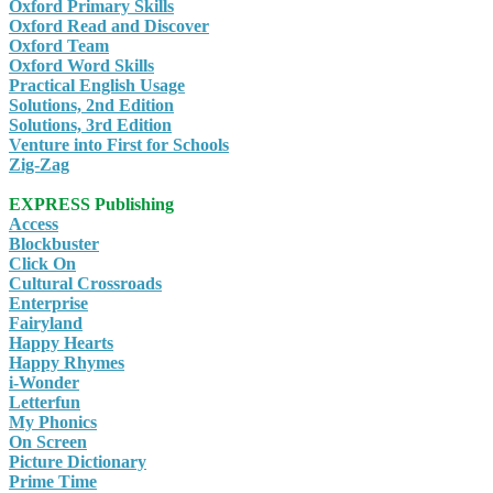
Oxford Primary Skills
Oxford Read and Discover
Oxford Team
Oxford Word Skills
Practical English Usage
Solutions, 2nd Edition
Solutions, 3rd Edition
Venture into First for Schools
Zig-Zag
EXPRESS Publishing
Access
Blockbuster
Click On
Cultural Crossroads
Enterprise
Fairyland
Happy Hearts
Happy Rhymes
i-Wonder
Letterfun
My Phonics
On Screen
Picture Dictionary
Prime Time