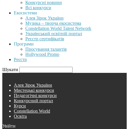
Конкурсні новини
Всі конкурси
Екосистеми
Алея Зірок України
Музика – творча екосистема
Constellation World Talent Network
Український освітній портал
Реєстр сертифікатів
Програми
Просування талантів
Hollywood Promo
Реєстр
Шукати
Алея Зірок України
Мистецькі конкурси
Педагогічні конкурси
Конкурсний портал
Курси
Constellation World
Освіта
Увійти