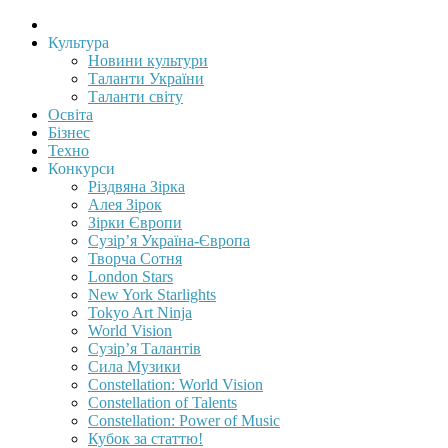
Культура
Новини культури
Таланти України
Таланти світу
Освіта
Бізнес
Техно
Конкурси
Різдвяна Зірка
Алея Зірок
Зірки Європи
Сузір’я Україна-Європа
Творча Сотня
London Stars
New York Starlights
Tokyo Art Ninja
World Vision
Сузір’я Талантів
Сила Музики
Constellation: World Vision
Constellation of Talents
Constellation: Power of Music
Кубок за статтю!