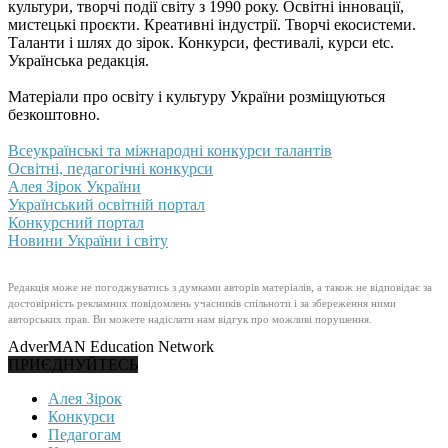
культури, творчі події світу з 1990 року. Освітні інновації,
мистецькі проєкти. Креативні індустрії. Творчі екосистеми.
Таланти і шлях до зірок. Конкурси, фестивалі, курси etc.
Українська редакція.
Матеріали про освіту і культуру України розміщуються
безкоштовно.
Всеукраїнські та міжнародні конкурси талантів
Освітні, педагогічні конкурси
Алея Зірок України
Український освітній портал
Конкурсний портал
Новини України і світу
Редакція може не погоджуватись з думками авторів матеріалів, а також не відповідає за
достовірність рекламних повідомлень учасників спільноти і за збереження ними
авторських прав. Ви можете надіслати нам відгук про можливі порушення.
AdverMAN Education Network
ПРИЄДНУЙТЕСЬ
Алея Зірок
Конкурси
Педагогам