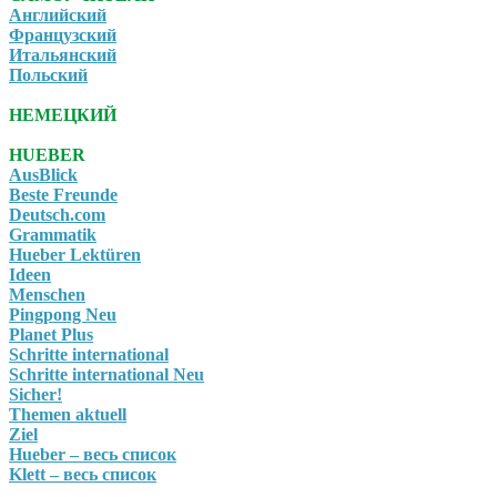
Английский
Французский
Итальянский
Польский
НЕМЕЦКИЙ
HUEBER
AusBlick
Beste Freunde
Deutsch.com
Grammatik
Hueber Lektüren
Ideen
Menschen
Pingpong Neu
Planet Plus
Schritte international
Schritte international Neu
Sicher!
Themen aktuell
Ziel
Hueber – весь список
Klett – весь список