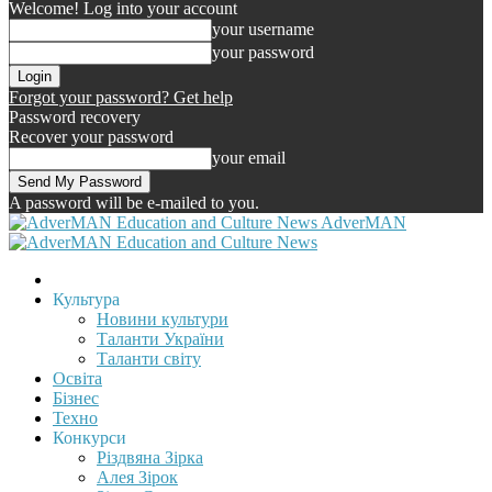
Welcome! Log into your account
your username
your password
Forgot your password? Get help
Password recovery
Recover your password
your email
A password will be e-mailed to you.
AdverMAN
Культура
Новини культури
Таланти України
Таланти світу
Освіта
Бізнес
Техно
Конкурси
Різдвяна Зірка
Алея Зірок