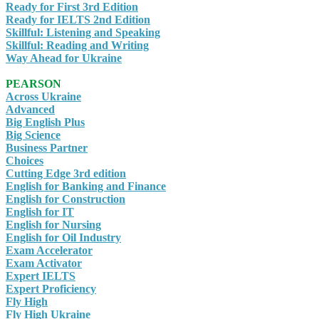
Ready for First 3rd Edition
Ready for IELTS 2nd Edition
Skillful: Listening and Speaking
Skillful: Reading and Writing
Way Ahead for Ukraine
PEARSON
Across Ukraine
Advanced
Big English Plus
Big Science
Business Partner
Choices
Cutting Edge 3rd edition
English for Banking and Finance
English for Construction
English for IT
English for Nursing
English for Oil Industry
Exam Accelerator
Exam Activator
Expert IELTS
Expert Proficiency
Fly High
Fly High Ukraine