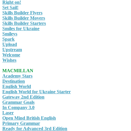
Right on!
Set Sail!
Skills Builder Flyers
Skills Builder Movers
Skills Builder Starters
Smiles for Ukraine
Smileys
Spark
Upload
Upstream
Welcome
Wishes
MACMILLAN
Academy Stars
Destination
English World
English World for Ukraine Starter
Gateway 2nd Edition
Grammar Goals
In Company 3.0
Laser
Open Mind British English
Primary Grammar
Ready for Advanced 3rd Edition