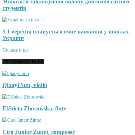
Міносвіти заблокувало видачу дипломів сотням
студентів
З 1 вересня планується очне навчання у школах
України
Показати ще
ТАЛАНТИ СВІТУ
Qiaoyi Sun, violin
Elżbieta Zborowska, flute
Ciro Junior Zinno, composer