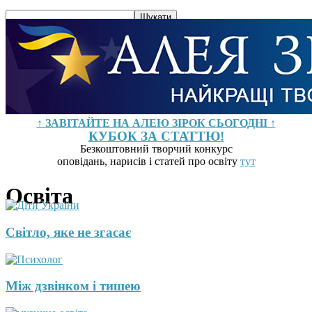
↑ ЗАВІТАЙТЕ НА АЛЕЮ ЗІРОК СЬОГОДНІ ↑
КУБОК ЗА СТАТТЮ!
Безкоштовний творчий конкурс
оповідань, нарисів і статей про освіту
тут
Освіта
Світло, яке не згасає
Між дзвінком і тишею