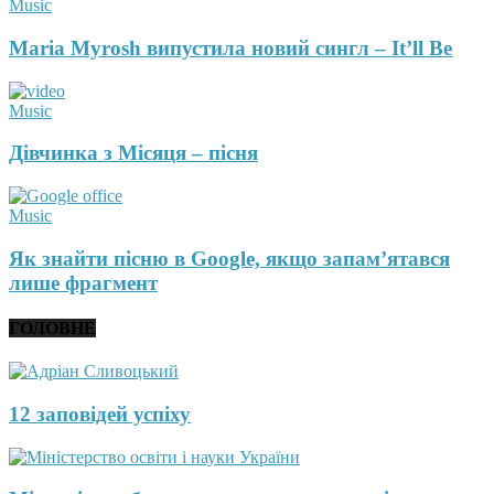
Music
Maria Myrosh випустила новий сингл – It’ll Be
Music
Дівчинка з Місяця – пісня
Music
Як знайти пісню в Google, якщо запам’ятався
лише фрагмент
ГОЛОВНЕ
12 заповідей успіху