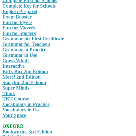
Complete First for Schools
Complete Key for Schools
English Prepare!
Exam Booster
Fun for Flyers
Fun for Movers
Fun for Starters
Grammar for First Certificate
Grammar for Teachers
Grammar in Practice
Grammar in Use
Guess What!
Interactive
Kid’s Box 2nd Edition
More! 2nd Edition
Storyfun 2nd Edition
Super Minds
Think
TKT Course
Vocabulary in Practice
Vocabulary in Use
Your Space
OXFORD
Bookworms 3rd Edition