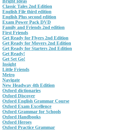
Bright Ideas
Classic Tales 2nd Edition
English File third edition
English Plus second edition
Exam Power Pack DVD
Family and Friends 2nd edition
First Friends
Get Ready for Flyers 2nd Edition
Get Ready for Movers 2nd Edition
Get Ready for Starters 2nd Edition
Get Ready!
Get Set Go!
Insight
Little Friends
Metro
Navigate
New Headway 4th Edition
Oxford dictionaries
Oxford Discover
Oxford English Grammar Course
Oxford Exam Excellence
Oxford Grammar for Schools
Oxford Handbooks
Oxford Heroes
Oxford Practice Grammar