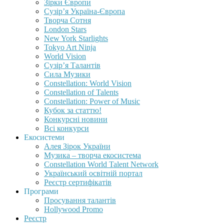
Зірки Європи
Сузір’я Україна-Європа
Творча Сотня
London Stars
New York Starlights
Tokyo Art Ninja
World Vision
Сузір’я Талантів
Сила Музики
Constellation: World Vision
Constellation of Talents
Constellation: Power of Music
Кубок за статтю!
Конкурсні новини
Всі конкурси
Екосистеми
Алея Зірок України
Музика – творча екосистема
Constellation World Talent Network
Український освітній портал
Реєстр сертифікатів
Програми
Просування талантів
Hollywood Promo
Реєстр