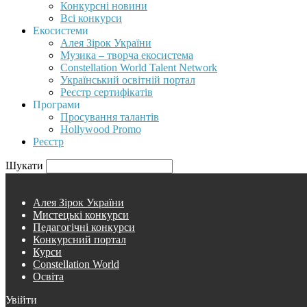
Конкурсні новини
Всі конкурси
Екосистеми
Алея Зірок України
Музика – творча екосистема
Constellation World Talent Network
Український освітній портал
Реєстр сертифікатів
Програми
Просування талантів
Hollywood Promo
Реєстр
Шукати
Алея Зірок України
Мистецькі конкурси
Педагогічні конкурси
Конкурсний портал
Курси
Constellation World
Освіта
Увійти