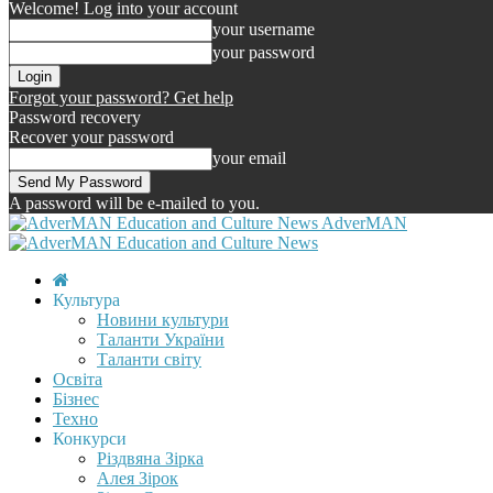
Welcome! Log into your account
your username
your password
Forgot your password? Get help
Password recovery
Recover your password
your email
A password will be e-mailed to you.
AdverMAN
Культура
Новини культури
Таланти України
Таланти світу
Освіта
Бізнес
Техно
Конкурси
Різдвяна Зірка
Алея Зірок