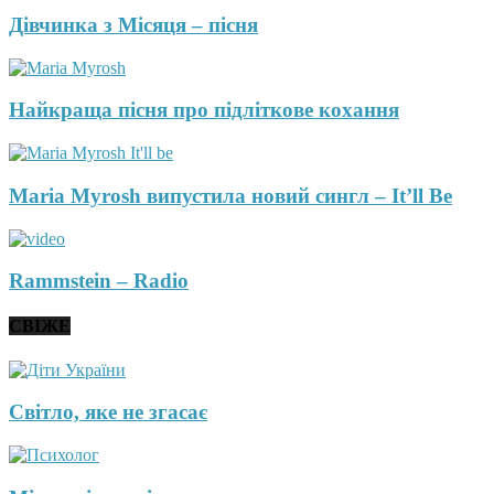
Дівчинка з Місяця – пісня
Найкраща пісня про підліткове кохання
Maria Myrosh випустила новий сингл – It’ll Be
Rammstein – Radio
СВІЖЕ
Світло, яке не згасає