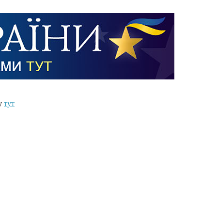
ту
тут