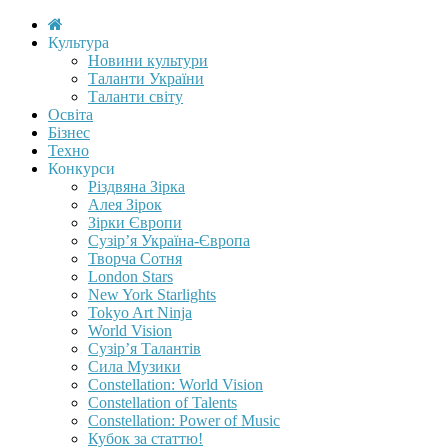
Культура
Новини культури
Таланти України
Таланти світу
Освіта
Бізнес
Техно
Конкурси
Різдвяна Зірка
Алея Зірок
Зірки Європи
Сузір’я Україна-Європа
Творча Сотня
London Stars
New York Starlights
Tokyo Art Ninja
World Vision
Сузір’я Талантів
Сила Музики
Constellation: World Vision
Constellation of Talents
Constellation: Power of Music
Кубок за статтю!