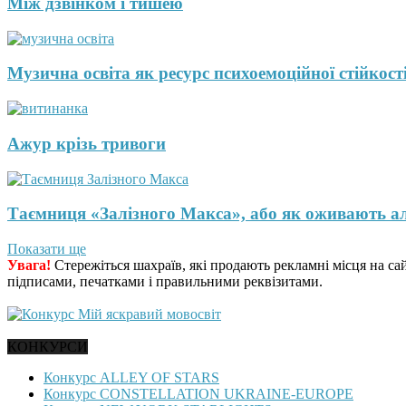
Між дзвінком і тишею
Музична освіта як ресурс психоемоційної стійкості
Ажур крізь тривоги
Таємниця «Залізного Макса», або як оживають а
Показати ще
Увага!
Стережіться шахраїв, які продають рекламні місця на са
підписами, печатками і правильними реквізитами.
КОНКУРСИ
Конкурс ALLEY OF STARS
Конкурс CONSTELLATION UKRAINE-EUROPE