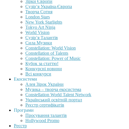
Зірки Європи
Сузір’я Україна-Європа
Творча Сотня
London Stars
New York Starlights
Tokyo Art Ninja
World Vision
Сузір’я Талантів
Сила Музики
Constellation: World Vision
Constellation of Talents
Constellation: Power of Music
Кубок за статтю!
Конкурсні новини
Всі конкурси
Екосистеми
Алея Зірок України
Музика – творча екосистема
Constellation World Talent Network
Український освітній портал
Реєстр сертифікатів
Програми
Просування талантів
Hollywood Promo
Реєстр