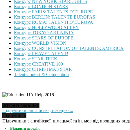
Конкурс NEW YORK STARLIGHTS
Конкурс LONDON STARS
Конкурс PARIS: TALENTS D’EUROPE
Конкурс BERLIN: TALENTE EUROPAS
Конкурс ROMA: TALENTI D’EUROPA
Конкурс HOLLYWOOD ALLEY
Конкурс TOKYO ART NINJA
Конкурс STARS OF EUROPE
Конкурс WORLD VISION
Конкурс CONSTELLATION OF TALENTS: AMERICA
Конкурс I HAVE TALENT!
Конкурс STAR TREK
Конкурс CREATIVE 100
Конкурс CHRISTMAS STAR
Talent Contest & Competition
Інтернет-магазини
Підручники: англійська, німецька...
Підручники
Підручники з англійскої, німецької та ін. мов від провідних вида
Відкрити перелік