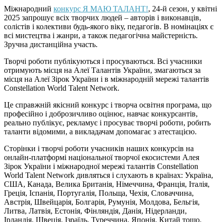
Міжнародний
конкурс Я МАЮ ТАЛАНТ!
, 24-й сезон, у квітні
2025 запрошує всіх творчих людей – авторів і виконавців,
солістів і колективи будь-якого віку, педагогів. В номінаціях є
всі мистецтва і жанри, а також педагогічна майстерність.
Зручна дистанційна участь.
Творчі роботи публікуються і просуваються. Всі учасники
отримують місця на Алеї Талантів України, змагаються за
місця на Алеї Зірок України і в міжнародній мережі талантів
Constellation World Talent Network.
Це справжній якісний конкурс і творча освітня програма, що
професійно і доброзичливо оцінює, навчає конкурсантів,
реально публікує, рекламує і просуває творчі роботи, робить
таланти відомими, а викладачам допомагає з атестацією.
Cторінки і творчі роботи учасників наших конкурсів на
онлайн-платформі національної творчої екосистеми Алея
Зірок України і міжнародної мережі талантів Constellation
World Talent Network дивляться і слухають в країнах: Україна,
США, Канада, Велика Британія, Німеччина, Франція, Італія,
Греція, Іспанія, Португалія, Польща, Чехія, Словаччина,
Австрія, Швейцарія, Болгарія, Румунія, Молдова, Бельгія,
Литва, Латвія, Естонія, Фінляндія, Данія, Нідерланди,
Ірландія, Швеція, Ізраїль, Туреччина, Японія, Китай тощо.