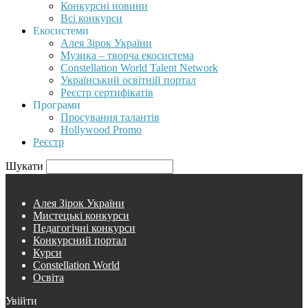
Конкурсні новини
Всі конкурси
Екосистеми
Алея Зірок України
Музика – творча екосистема
Constellation World Talent Network
Український освітній портал
Реєстр сертифікатів
Програми
Просування талантів
Hollywood Promo
Реєстр
Шукати
Алея Зірок України
Мистецькі конкурси
Педагогічні конкурси
Конкурсний портал
Курси
Constellation World
Освіта
Увійти