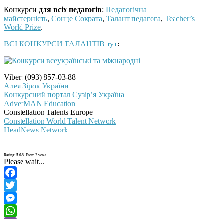
Конкурси
для всіх педагогів
:
Педагогічна
майстерність
,
Сонце Сократа
,
Талант педагога
,
Teacher’s
World Prize
.
ВСІ КОНКУРСИ ТАЛАНТІВ тут
:
Viber: (093) 857-03-88
Алея Зірок України
Конкурсний портал Сузір’я Україна
AdverMAN Education
Constellation Talents Europe
Constellation World Talent Network
HeadNews Network
Rating:
5.0
/5. From 3 votes.
Please wait...
Facebook
Twitter
Messenger