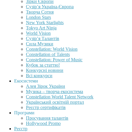
Зірки Європи
Сузір’я Україна-Європа
Творча Сотня
London Stars
New York Starlights
Tokyo Art Ninja
World Vision
Сузір’я Талантів
Сила Музики
Constellation: World Vision
Constellation of Talents
Constellation: Power of Music
Кубок за статтю!
Конкурсні новини
Всі конкурси
Екосистеми
Алея Зірок України
Музика – творча екосистема
Constellation World Talent Network
Український освітній портал
Реєстр сертифікатів
Програми
Просування талантів
Hollywood Promo
Реєстр