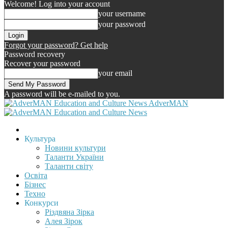
Welcome! Log into your account
your username
your password
Forgot your password? Get help
Password recovery
Recover your password
your email
A password will be e-mailed to you.
AdverMAN
Культура
Новини культури
Таланти України
Таланти світу
Освіта
Бізнес
Техно
Конкурси
Різдвяна Зірка
Алея Зірок