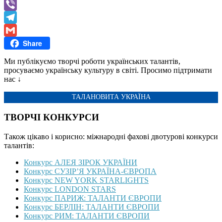
WhatsApp
Viber
Telegram
Share
Gmail
Ми публікуємо творчі роботи українських талантів,
просуваємо українську культуру в світі. Просимо підтримати
нас ↓
ТАЛАНОВИТА УКРАЇНА
ТВОРЧІ КОНКУРСИ
Також цікаво і корисно: міжнародні фахові двотурові конкурси
талантів:
Конкурс АЛЕЯ ЗІРОК УКРАЇНИ
Конкурс СУЗІР’Я УКРАЇНА-ЄВРОПА
Конкурс NEW YORK STARLIGHTS
Конкурс LONDON STARS
Конкурс ПАРИЖ: ТАЛАНТИ ЄВРОПИ
Конкурс БЕРЛІН: ТАЛАНТИ ЄВРОПИ
Конкурс РИМ: ТАЛАНТИ ЄВРОПИ