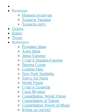
Культура
Новини культури
Таланти України
Таланти світу
Освіта
Бізнес
Техно
Конкурси
Різдвяна Зірка
Алея Зірок
Зірки Європи
Сузір’я Україна-Європа
Творча Сотня
London Stars
New York Starlights
Tokyo Art Ninja
World Vision
Сузір’я Талантів
Сила Музики
Constellation: World Vision
Constellation of Talents
Constellation: Power of Music
Кубок за статтю!