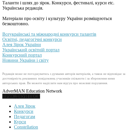
Таланти і шлях до зірок. Конкурси, фестивалі, курси etc.
Українська редакція.
Матеріали про освіту і культуру України розміщуються
безкоштовно.
Всеукраїнські та міжнародні конкурси талантів
Освітні, педагогічні конкурси
Алея Зірок України
Український освітній портал
Конкурсний портал
Новини України і світу
Редакція може не погоджуватись з думками авторів матеріалів, а також не відповідає за
достовірність рекламних повідомлень учасників спільноти і за збереження ними
авторських прав. Ви можете надіслати нам відгук про можливі порушення.
AdverMAN Education Network
ПРИЄДНУЙТЕСЬ
Алея Зірок
Конкурси
Педагогам
Курси
Constellation