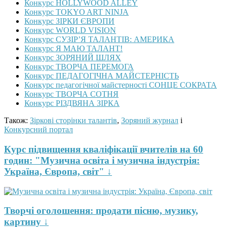
Конкурс HOLLYWOOD ALLEY
Конкурс TOKYO ART NINJA
Конкурс ЗІРКИ ЄВРОПИ
Конкурс WORLD VISION
Конкурс СУЗІР’Я ТАЛАНТІВ: АМЕРИКА
Конкурс Я МАЮ ТАЛАНТ!
Конкурс ЗОРЯНИЙ ШЛЯХ
Конкурс ТВОРЧА ПЕРЕМОГА
Конкурс ПЕДАГОГІЧНА МАЙСТЕРНІСТЬ
Конкурс педагогічної майстерності СОНЦЕ СОКРАТА
Конкурс ТВОРЧА СОТНЯ
Конкурс РІЗДВЯНА ЗІРКА
Також:
Зіркові сторінки талантів
,
Зоряний журнал
і
Конкурсний портал
Курс підвищення кваліфікації вчителів на 60
годин: "Музична освіта і музична індустрія:
Україна, Європа, світ" ↓
Творчі оголошення: продати пісню, музику,
картину ↓