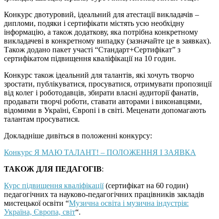
Конкурс двотуровий, ідеальний для атестації викладачів –
дипломи, подяки і сертифікати містять усю необхідну
інформацію, а також додаткову, яка потрібна конкретному
викладачеві в конкретному випадку (зазначайте це в заявках).
Також додано пакет участі “Стандарт+Сертифікат” з
сертифікатом підвищення кваліфікації на 10 годин.
Конкурс також ідеальний для талантів, які хочуть творчо
зростати, публікуватися, просуватися, отримувати пропозиції
від колег і роботодавців, збирати власні аудиторії фанатів,
продавати творчі роботи, ставати авторами і виконавцями,
відомими в Україні, Європі і в світі. Меценати допомагають
талантам просуватися.
Докладніше дивіться в положенні конкурсу:
Конкурс Я МАЮ ТАЛАНТ! – ПОЛОЖЕННЯ І ЗАЯВКА
ТАКОЖ ДЛЯ ПЕДАГОГІВ
:
Курс підвищення кваліфікації
(сертифікат на 60 годин)
педагогічних та науково-педагогічних працівників закладів
мистецької освіти “
Музична освіта і музична індустрія:
Україна, Європа, світ
“.