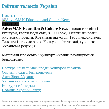
Рейтинг талантів України
Показати ще
ПРО НАС
AdverMAN Education & Culture News
– новини освіти і
культури, творчі події світу з 1990 року. Освітні інновації,
мистецькі проєкти. Креативні індустрії. Творчі екосистеми.
Таланти і шлях до зірок. Конкурси, фестивалі, курси etc.
Українська редакція.
Матеріали про освіту і культуру України розміщуються
безкоштовно.
Всеукраїнські та міжнародні конкурси талантів
Освітні, педагогічні конкурси
Алея Зірок України
Український освітній портал
Конкурсний портал
Новини України і світу
Редакція може не погоджуватись з думками авторів матеріалів, а також не відповідає за
достовірність рекламних повідомлень учасників спільноти і за збереження ними