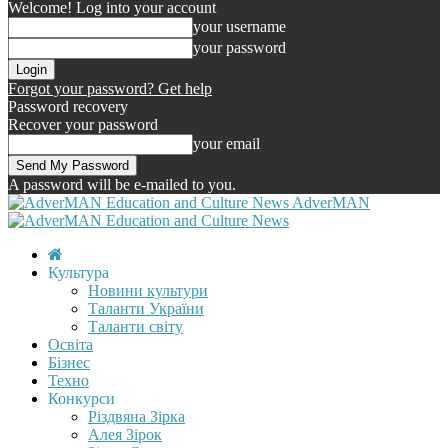
Welcome! Log into your account
your username
your password
Forgot your password? Get help
Password recovery
Recover your password
your email
A password will be e-mailed to you.
AdverMAN
Культура
Новини культури
Таланти України
Таланти світу
Освіта
Бізнес
Техно
Конкурси
Різдвяна Зірка
Алея Зірок