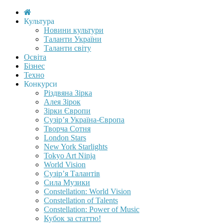
Культура
Новини культури
Таланти України
Таланти світу
Освіта
Бізнес
Техно
Конкурси
Різдвяна Зірка
Алея Зірок
Зірки Європи
Сузір’я Україна-Європа
Творча Сотня
London Stars
New York Starlights
Tokyo Art Ninja
World Vision
Сузір’я Талантів
Сила Музики
Constellation: World Vision
Constellation of Talents
Constellation: Power of Music
Кубок за статтю!