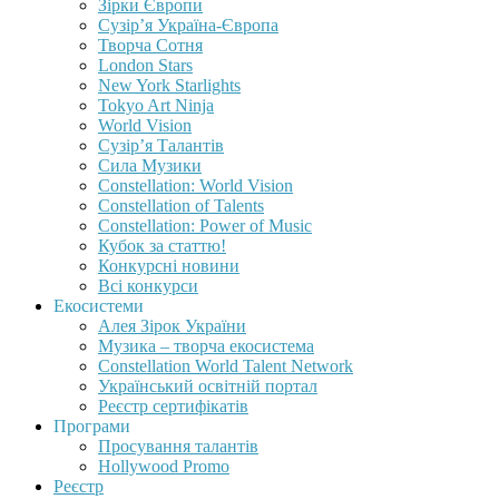
Зірки Європи
Сузір’я Україна-Європа
Творча Сотня
London Stars
New York Starlights
Tokyo Art Ninja
World Vision
Сузір’я Талантів
Сила Музики
Constellation: World Vision
Constellation of Talents
Constellation: Power of Music
Кубок за статтю!
Конкурсні новини
Всі конкурси
Екосистеми
Алея Зірок України
Музика – творча екосистема
Constellation World Talent Network
Український освітній портал
Реєстр сертифікатів
Програми
Просування талантів
Hollywood Promo
Реєстр