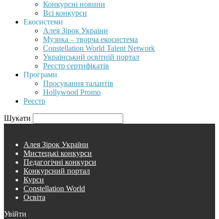
Конкурсні новини
Всі конкурси
Екосистеми
Алея Зірок України
Музика – творча екосистема
Constellation World Talent Network
Український освітній портал
Реєстр сертифікатів
Програми
Просування талантів
Hollywood Promo
Реєстр
Шукати
Алея Зірок України
Мистецькі конкурси
Педагогічні конкурси
Конкурсний портал
Курси
Constellation World
Освіта
Увійти