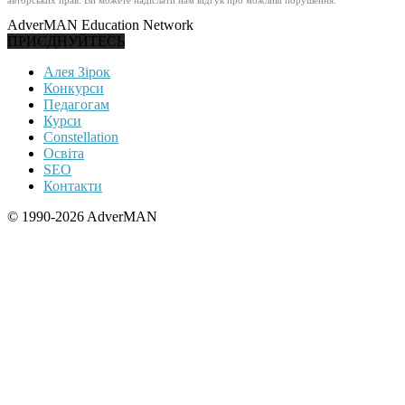
авторських прав. Ви можете надіслати нам відгук про можливі порушення.
AdverMAN Education Network
ПРИЄДНУЙТЕСЬ
Алея Зірок
Конкурси
Педагогам
Курси
Constellation
Освіта
SEO
Контакти
© 1990-2026 AdverMAN