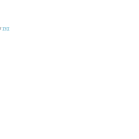
ту
тут