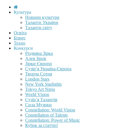
Культура
Новини культури
Таланти України
Таланти світу
Освіта
Бізнес
Техно
Конкурси
Різдвяна Зірка
Алея Зірок
Зірки Європи
Сузір’я Україна-Європа
Творча Сотня
London Stars
New York Starlights
Tokyo Art Ninja
World Vision
Сузір’я Талантів
Сила Музики
Constellation: World Vision
Constellation of Talents
Constellation: Power of Music
Кубок за статтю!