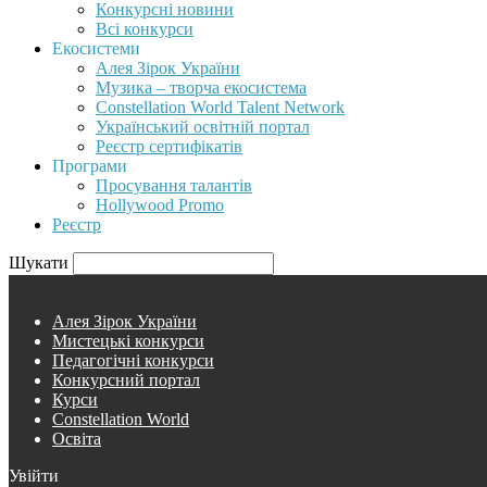
Конкурсні новини
Всі конкурси
Екосистеми
Алея Зірок України
Музика – творча екосистема
Constellation World Talent Network
Український освітній портал
Реєстр сертифікатів
Програми
Просування талантів
Hollywood Promo
Реєстр
Шукати
Алея Зірок України
Мистецькі конкурси
Педагогічні конкурси
Конкурсний портал
Курси
Constellation World
Освіта
Увійти