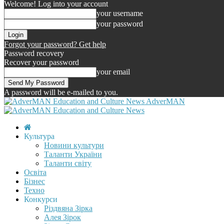
Welcome! Log into your account
your username
your password
Forgot your password? Get help
Password recovery
Recover your password
your email
A password will be e-mailed to you.
AdverMAN
Культура
Новини культури
Таланти України
Таланти світу
Освіта
Бізнес
Техно
Конкурси
Різдвяна Зірка
Алея Зірок