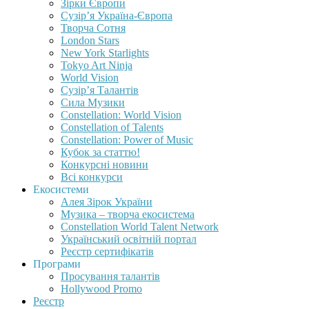
Зірки Європи
Сузір’я Україна-Європа
Творча Сотня
London Stars
New York Starlights
Tokyo Art Ninja
World Vision
Сузір’я Талантів
Сила Музики
Constellation: World Vision
Constellation of Talents
Constellation: Power of Music
Кубок за статтю!
Конкурсні новини
Всі конкурси
Екосистеми
Алея Зірок України
Музика – творча екосистема
Constellation World Talent Network
Український освітній портал
Реєстр сертифікатів
Програми
Просування талантів
Hollywood Promo
Реєстр