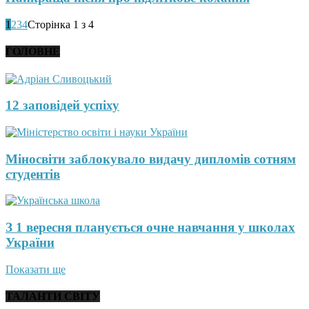
1
2
3
4
Сторінка 1 з 4
ГОЛОВНЕ
12 заповідей успіху
Міносвіти заблокувало видачу дипломів сотням
студентів
З 1 вересня планується очне навчання у школах
України
Показати ще
ТАЛАНТИ СВІТУ