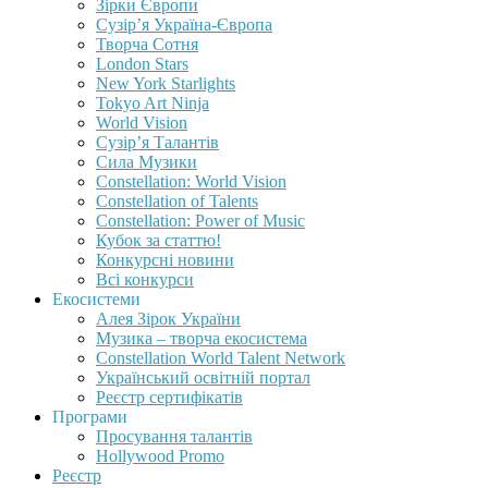
Зірки Європи
Сузір’я Україна-Європа
Творча Сотня
London Stars
New York Starlights
Tokyo Art Ninja
World Vision
Сузір’я Талантів
Сила Музики
Constellation: World Vision
Constellation of Talents
Constellation: Power of Music
Кубок за статтю!
Конкурсні новини
Всі конкурси
Екосистеми
Алея Зірок України
Музика – творча екосистема
Constellation World Talent Network
Український освітній портал
Реєстр сертифікатів
Програми
Просування талантів
Hollywood Promo
Реєстр