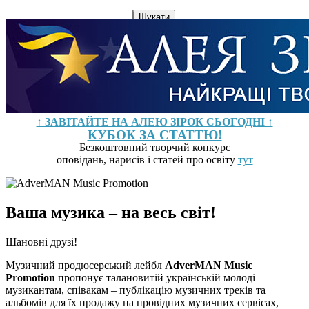
↑ ЗАВІТАЙТЕ НА АЛЕЮ ЗІРОК СЬОГОДНІ ↑
КУБОК ЗА СТАТТЮ!
Безкоштовний творчий конкурс
оповідань, нарисів і статей про освіту
тут
Ваша музика – на весь світ!
Шановні друзі!
Музичний продюсерський лейбл
AdverMAN Music
Promotion
пропонує талановитій українській молоді –
музикантам, співакам – публікацію музичних треків та
альбомів для їх продажу на провідних музичних сервісах,