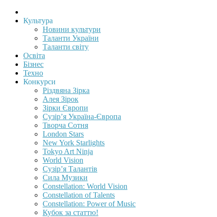
Культура
Новини культури
Таланти України
Таланти світу
Освіта
Бізнес
Техно
Конкурси
Різдвяна Зірка
Алея Зірок
Зірки Європи
Сузір’я Україна-Європа
Творча Сотня
London Stars
New York Starlights
Tokyo Art Ninja
World Vision
Сузір’я Талантів
Сила Музики
Constellation: World Vision
Constellation of Talents
Constellation: Power of Music
Кубок за статтю!