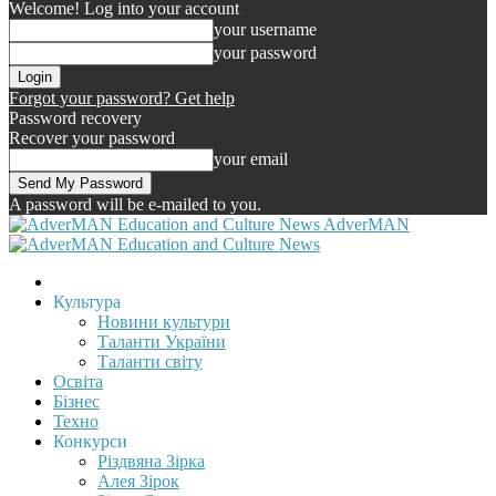
Welcome! Log into your account
your username
your password
Forgot your password? Get help
Password recovery
Recover your password
your email
A password will be e-mailed to you.
AdverMAN
Культура
Новини культури
Таланти України
Таланти світу
Освіта
Бізнес
Техно
Конкурси
Різдвяна Зірка
Алея Зірок