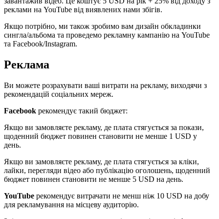
завантажив відео. Це коштує 5 USD на рік + 25% від доходу з
реклами на YouTube від виявлених нами збігів.
Якщо потрібно, ми також зробимо вам дизайн обкладинки
сингла/альбома та проведемо рекламну кампанію на YouTube
та Facebook/Instagram.
Реклама
Ви можете розрахувати ваші витрати на рекламу, виходячи з
рекомендацій соціальних мереж.
Facebook
рекомендує такий бюджет:
Якщо ви замовляєте рекламу, де плата стягується за покази,
щоденний бюджет повинен становити не менше 1 USD у
день.
Якщо ви замовляєте рекламу, де плата стягується за кліки,
лайки, перегляди відео або публікацію оголошень, щоденний
бюджет повинен становити не менше 5 USD на день.
YouTube
рекомендує витрачати не менш ніж 10 USD на добу
для рекламування на місцеву аудиторію.