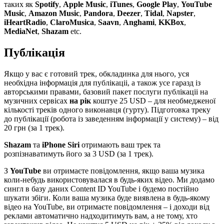
таких як
Spotify
,
Apple Music
,
iTunes
,
Google Play
,
YouTube
Music
,
Amazon Music
,
Pandora
,
Deezer
,
Tidal
,
Napster
,
iHeartRadio
,
ClaroMusica
,
Saavn
,
Anghami
,
KKBox
,
MediaNet
,
Shazam
etc.
Публікація
Якщо у вас є готовий трек, обкладинка для нього, уся
необхідна інформація для публікаціі, а також усе гаразд із
авторськими правами, базовий пакет послуги публікаціі на
музичних сервісах
на рік
коштуе 25 USD – для необмедженої
кількості треків одного виконавця (гурту). Підготовка треку
до публікації (робота із заведенням інформації у систему) – від
20 грн (за 1 трек).
Shazam
та
iPhone Siri
отримають ваш трек та
розпізнаватимуть його за 3 USD (за 1 трек).
З
YouTube
ви отримаєте повідомлення, якщо ваша музика
коли-небудь використовувалася в будь-яких відео. Ми додамо
сингл в базу даних Content ID YouTube і будемо постійно
шукати збіги. Коли ваша музика буде виявлена в будь-якому
відео на YouTube, ви отримаєте повідомлення – і доходи від
реклами автоматично надходитимуть вам, а не тому, хто