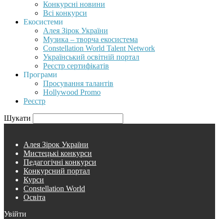
Конкурсні новини
Всі конкурси
Екосистеми
Алея Зірок України
Музика – творча екосистема
Constellation World Talent Network
Український освітній портал
Реєстр сертифікатів
Програми
Просування талантів
Hollywood Promo
Реєстр
Шукати
Алея Зірок України
Мистецькі конкурси
Педагогічні конкурси
Конкурсний портал
Курси
Constellation World
Освіта
Увійти