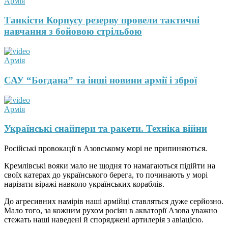
Армія
Танкісти Корпусу резерву провели тактичні
навчання з бойовою стрільбою
Армія
САУ “Богдана” та інші новини армії і зброї
Армія
Українські снайпери та ракети. Техніка війни
Російські провокації в Азовському морі не припиняються.
Кремлівські вояки мало не щодня то намагаються підійти на
своїх катерах до українського берега, то починають у морі
нарізати віражі навколо українських кораблів.
До агресивних намірів наші армійці ставляться дуже серйозно.
Мало того, за кожним рухом росіян в акваторії Азова уважно
стежать наші наведені й споряджені артилерія з авіацією.