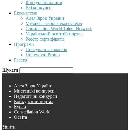
Конкурсні новини
Всі конкурси
Екосистеми
Алея Зірок України
Музика – творча екосистема
Constellation World Talent Network
Український освітній портал
Реєстр сертифікатів
Програми
Просування талантів
Hollywood Promo
Реєстр
Шукати
Алея Зірок України
Мистецькі конкурси
Педагогічні конкурси
Конкурсний портал
Курси
Constellation World
Освіта
Увійти