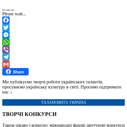
No votes yet.
Please wait...
Facebook
Twitter
Messenger
WhatsApp
Viber
Telegram
Share
Gmail
Ми публікуємо творчі роботи українських талантів,
просуваємо українську культуру в світі. Просимо підтримати
нас ↓
ТАЛАНОВИТА УКРАЇНА
ТВОРЧІ КОНКУРСИ
Також цікаво і корисно: міжнародні фахові двотурові конкурси