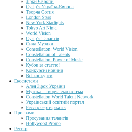
Зірки Європи
Сузір’я Україна-Європа
Творча Сотня
London Stars
New York Starlights
Tokyo Art Ninja
World Vision
Сузір’я Талантів
Сила Музики
Constellation: World Vision
Constellation of Talents
Constellation: Power of Music
Кубок за статтю!
Конкурсні новини
Всі конкурси
Екосистеми
Алея Зірок України
Музика – творча екосистема
Constellation World Talent Network
Український освітній портал
Реєстр сертифікатів
Програми
Просування талантів
Hollywood Promo
Реєстр