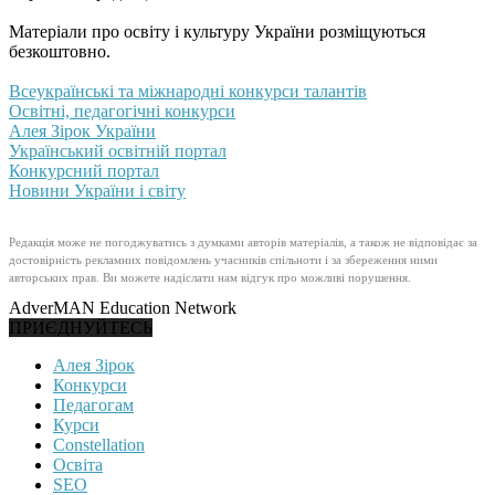
Матеріали про освіту і культуру України розміщуються
безкоштовно.
Всеукраїнські та міжнародні конкурси талантів
Освітні, педагогічні конкурси
Алея Зірок України
Український освітній портал
Конкурсний портал
Новини України і світу
Редакція може не погоджуватись з думками авторів матеріалів, а також не відповідає за
достовірність рекламних повідомлень учасників спільноти і за збереження ними
авторських прав. Ви можете надіслати нам відгук про можливі порушення.
AdverMAN Education Network
ПРИЄДНУЙТЕСЬ
Алея Зірок
Конкурси
Педагогам
Курси
Constellation
Освіта
SEO