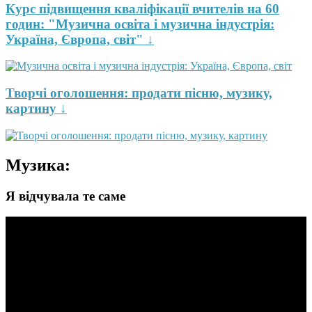
Курс підвищення кваліфікації вчителів на 60
годин: "Музична освіта і музична індустрія:
Україна, Європа, світ" ↓
Творчі оголошення: продати пісню, музику,
картину ↓
Музика:
Я відчувала те саме