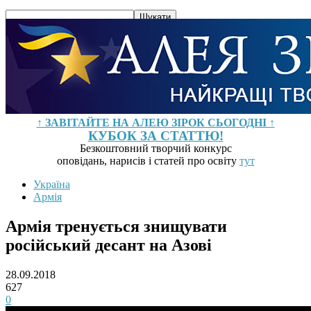
↑ ЗАВІТАЙТЕ НА АЛЕЮ ЗІРОК СЬОГОДНІ ↑
КУБОК ЗА СТАТТЮ!
Безкоштовний творчий конкурс
оповідань, нарисів і статей про освіту
тут
Україна
Армія
Армія тренується знищувати
російський десант на Азові
28.09.2018
627
0