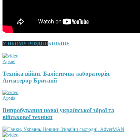
У ЦЬОМУ РОЗДІЛІ
БІЛЬШЕ
Армія
Техніка війни. Балістична лабораторія.
Антитерор Британії
Армія
Випробування нової української зброї та
військової техніки