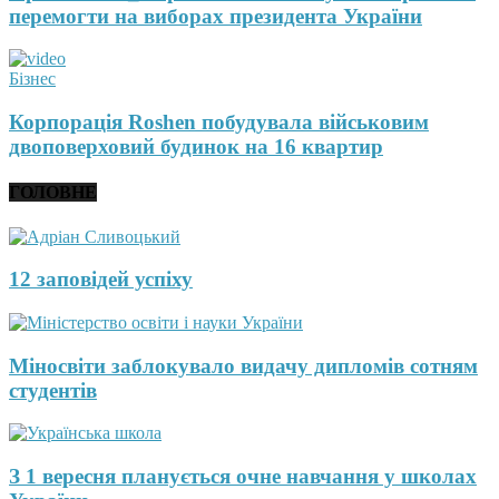
перемогти на виборах президента України
Бізнес
Корпорація Roshen побудувала військовим
двоповерховий будинок на 16 квартир
ГОЛОВНЕ
12 заповідей успіху
Міносвіти заблокувало видачу дипломів сотням
студентів
З 1 вересня планується очне навчання у школах