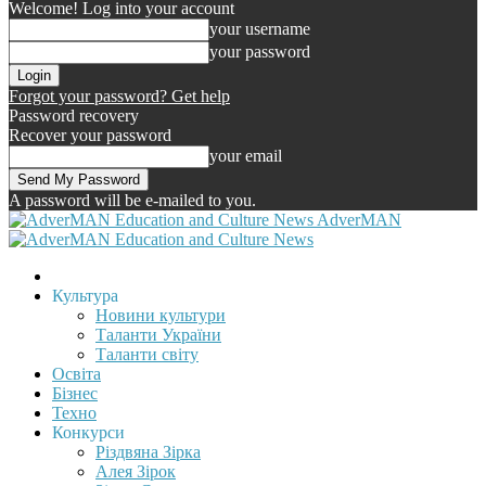
Welcome! Log into your account
your username
your password
Forgot your password? Get help
Password recovery
Recover your password
your email
A password will be e-mailed to you.
AdverMAN
Культура
Новини культури
Таланти України
Таланти світу
Освіта
Бізнес
Техно
Конкурси
Різдвяна Зірка
Алея Зірок