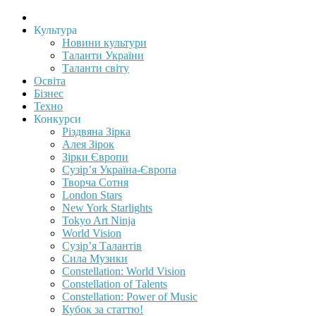
Культура
Новини культури
Таланти України
Таланти світу
Освіта
Бізнес
Техно
Конкурси
Різдвяна Зірка
Алея Зірок
Зірки Європи
Сузір’я Україна-Європа
Творча Сотня
London Stars
New York Starlights
Tokyo Art Ninja
World Vision
Сузір’я Талантів
Сила Музики
Constellation: World Vision
Constellation of Talents
Constellation: Power of Music
Кубок за статтю!