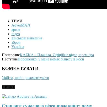
ТЕМИ
AdverMAN
армія
відео
військові навчання
зброя
Україна
Попереднє
KAZKA – Плакала. Офіційне відео, прем’єра
Наступне
Порошенко: у мене немає бізнесу в Росії
КОМЕНТУВАТИ
Увійти, щоб прокоментувати
СВІЖЕ
Стандарт сучасного відеопродакшну: чому