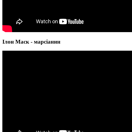
Ілон Маск - марсіанин