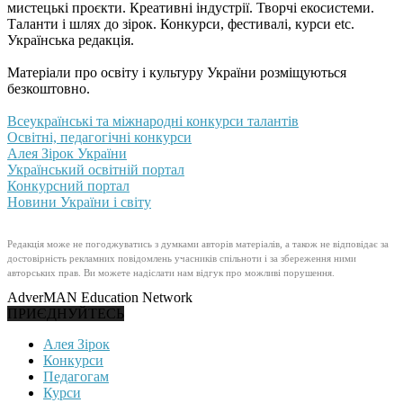
мистецькі проєкти. Креативні індустрії. Творчі екосистеми.
Таланти і шлях до зірок. Конкурси, фестивалі, курси etc.
Українська редакція.
Матеріали про освіту і культуру України розміщуються
безкоштовно.
Всеукраїнські та міжнародні конкурси талантів
Освітні, педагогічні конкурси
Алея Зірок України
Український освітній портал
Конкурсний портал
Новини України і світу
Редакція може не погоджуватись з думками авторів матеріалів, а також не відповідає за
достовірність рекламних повідомлень учасників спільноти і за збереження ними
авторських прав. Ви можете надіслати нам відгук про можливі порушення.
AdverMAN Education Network
ПРИЄДНУЙТЕСЬ
Алея Зірок
Конкурси
Педагогам
Курси