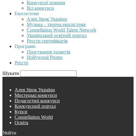
Конкурсні новини
Всі конкурси
Екосистеми
Алея Зірок України
Музика – творча екосистема
Constellation World Talent Network
Український освітній портал
Реєстр сертифікатів
Програми
Просування талантів
Hollywood Promo
Реєстр
Шукати
Алея Зірок України
Мистецькі конкурси
Педагогічні конкурси
Конкурсний портал
Курси
Constellation World
Освіта
Увійти