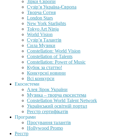
Зірки Європи
Сузір’я Україна-Європа
Творча Сотня
London Stars
New York Starlights
Tokyo Art Ninja
World Vision
Сузір’я Талантів
Сила Музики
Constellation: World Vision
Constellation of Talents
Constellation: Power of Music
Кубок за статтю!
Конкурсні новини
Всі конкурси
Екосистеми
Алея Зірок України
Музика – творча екосистема
Constellation World Talent Network
Український освітній портал
Реєстр сертифікатів
Програми
Просування талантів
Hollywood Promo
Реєстр