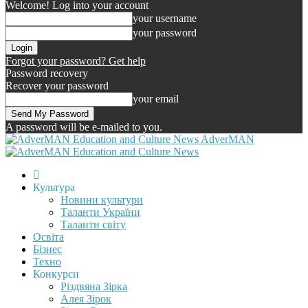
Welcome! Log into your account
your username
your password
Forgot your password? Get help
Password recovery
Recover your password
your email
A password will be e-mailed to you.
AdverMAN
Культура
Новини культури
Таланти України
Таланти світу
Освіта
Бізнес
Техно
Конкурси
Різдвяна Зірка
Алея Зірок