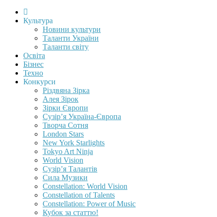
Культура
Новини культури
Таланти України
Таланти світу
Освіта
Бізнес
Техно
Конкурси
Різдвяна Зірка
Алея Зірок
Зірки Європи
Сузір’я Україна-Європа
Творча Сотня
London Stars
New York Starlights
Tokyo Art Ninja
World Vision
Сузір’я Талантів
Сила Музики
Constellation: World Vision
Constellation of Talents
Constellation: Power of Music
Кубок за статтю!