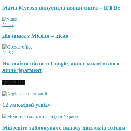
Maria Myrosh випустила новий сингл – It’ll Be
Music
Дівчинка з Місяця – пісня
Music
Як знайти пісню в Google, якщо запам’ятався
лише фрагмент
ГОЛОВНЕ
12 заповідей успіху
Міносвіти заблокувало видачу дипломів сотням