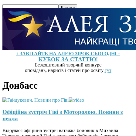
↑ ЗАВІТАЙТЕ НА АЛЕЮ ЗІРОК СЬОГОДНІ ↑
КУБОК ЗА СТАТТЮ!
Безкоштовний творчий конкурс
оповідань, нарисів і статей про освіту
тут
Донбасс
Офіційна зустріч Гіві з Моторолою. Новини з
пекла
Відбулася офіційна зустріч ватажка бойовиків Михайла
Толстих, позивний Гіві, з ватажком бойовиків Арсеном