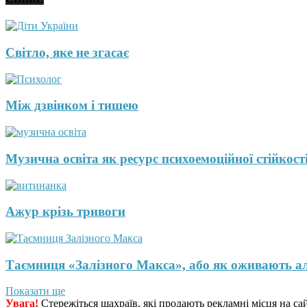
Світло, яке не згасає
Між дзвінком і тишею
Музична освіта як ресурс психоемоційної стійкості
Ажур крізь тривоги
Таємниця «Залізного Макса», або як оживають а
Показати ще
Увага!
Стережіться шахраїв, які продають рекламні місця на са