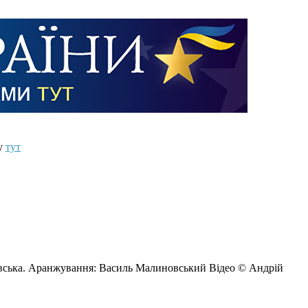
ту
тут
новська. Аранжування: Василь Малиновський Відео © Андрій