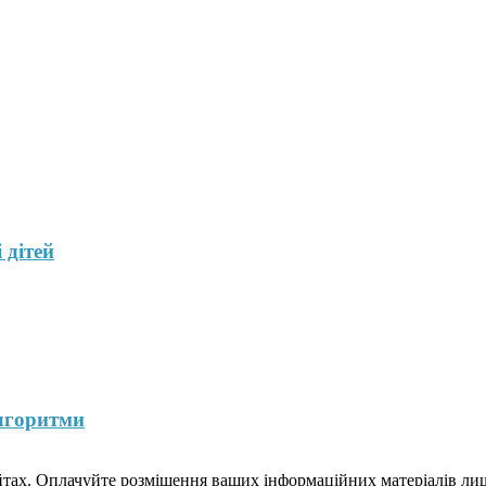
 дітей
лгоритми
йтах. Оплачуйте розміщення ваших інформаційних матеріалів лише