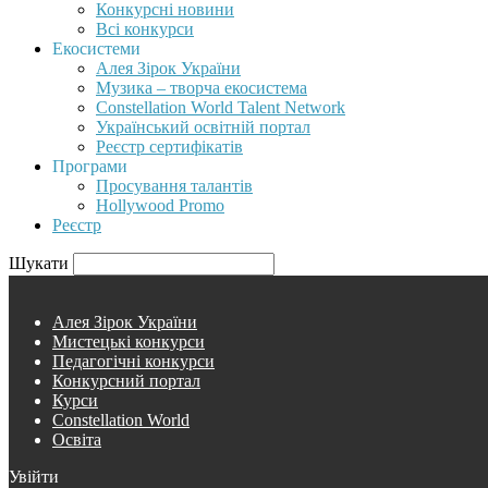
Конкурсні новини
Всі конкурси
Екосистеми
Алея Зірок України
Музика – творча екосистема
Constellation World Talent Network
Український освітній портал
Реєстр сертифікатів
Програми
Просування талантів
Hollywood Promo
Реєстр
Шукати
Алея Зірок України
Мистецькі конкурси
Педагогічні конкурси
Конкурсний портал
Курси
Constellation World
Освіта
Увійти