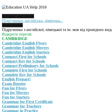
Інтернет-магазини
Підручники: англійська, німецька...
Підручники
Підручники з англійскої, німецької та ін. мов від провідних вида
Відкрити перелік
CAMBRIDGE
Cambridge English Flyers
Cambridge English Movers
Cambridge English Starters
Compact First for Schools
Compact Key for Schools
Compact Preliminary for Schools
Complete First for Schools
Complete Key for Schools
English Prepare!
Exam Booster
Fun for Flyers
Fun for Movers
Fun for Starters
Grammar for First Certificate
Grammar for Teachers
Grammar in Practice