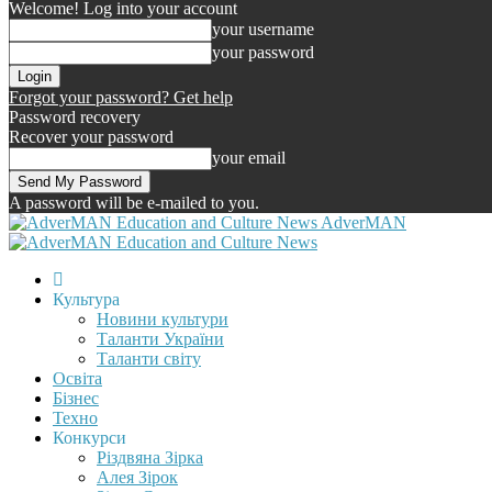
Welcome! Log into your account
your username
your password
Forgot your password? Get help
Password recovery
Recover your password
your email
A password will be e-mailed to you.
AdverMAN
Культура
Новини культури
Таланти України
Таланти світу
Освіта
Бізнес
Техно
Конкурси
Різдвяна Зірка
Алея Зірок