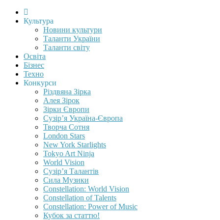
Культура
Новини культури
Таланти України
Таланти світу
Освіта
Бізнес
Техно
Конкурси
Різдвяна Зірка
Алея Зірок
Зірки Європи
Сузір’я Україна-Європа
Творча Сотня
London Stars
New York Starlights
Tokyo Art Ninja
World Vision
Сузір’я Талантів
Сила Музики
Constellation: World Vision
Constellation of Talents
Constellation: Power of Music
Кубок за статтю!