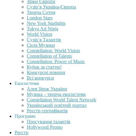
Зірки Європи
Сузір’я Україна-Європа
Творча Сотня
London Stars
New York Starlights
Tokyo Art Ninja
World Vision
Сузір’я Талантів
Сила Музики
Constellation: World Vision
Constellation of Talents
Constellation: Power of Music
Кубок за статтю!
Конкурсні новини
Всі конкурси
Екосистеми
Алея Зірок України
Музика – творча екосистема
Constellation World Talent Network
Український освітній портал
Реєстр сертифікатів
Програми
Просування талантів
Hollywood Promo
Реєстр