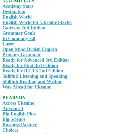
MACMILLAN
Academy Stars
Destination
English World
English World for Ukraine Starter
Gateway 2nd Edition
Grammar Goals
In Company 3.0
Laser
Open Mind British English
Primary Grammar
Ready for Advanced 3rd Edition
Ready for First 3rd Edition
Ready for IELTS 2nd Edition
Skillful: Listening and Speaking
Skillful: Reading and Writing
Way Ahead for Ukraine
PEARSON
Across Ukraine
Advanced
Big English Plus
Big Science
Business Partner
Choices