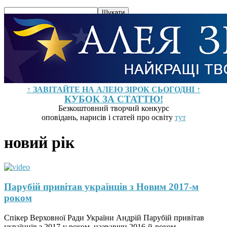
↑ ЗАВІТАЙТЕ НА АЛЕЮ ЗІРОК СЬОГОДНІ ↑
КУБОК ЗА СТАТТЮ!
Безкоштовний творчий конкурс
оповідань, нарисів і статей про освіту
тут
новий рік
Парубій привітав українців з Новим 2017-м
роком
Спікер Верховної Ради України Андрій Парубій привітав
українців з 2017-v роком, назвавши 2016-й-роком