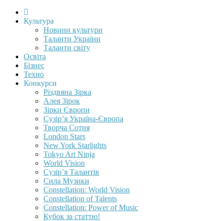
Культура
Новини культури
Таланти України
Таланти світу
Освіта
Бізнес
Техно
Конкурси
Різдвяна Зірка
Алея Зірок
Зірки Європи
Сузір’я Україна-Європа
Творча Сотня
London Stars
New York Starlights
Tokyo Art Ninja
World Vision
Сузір’я Талантів
Сила Музики
Constellation: World Vision
Constellation of Talents
Constellation: Power of Music
Кубок за статтю!