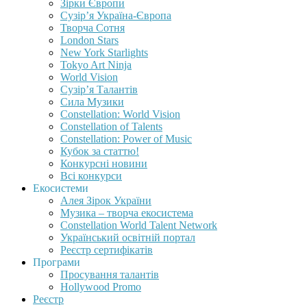
Зірки Європи
Сузір’я Україна-Європа
Творча Сотня
London Stars
New York Starlights
Tokyo Art Ninja
World Vision
Сузір’я Талантів
Сила Музики
Constellation: World Vision
Constellation of Talents
Constellation: Power of Music
Кубок за статтю!
Конкурсні новини
Всі конкурси
Екосистеми
Алея Зірок України
Музика – творча екосистема
Constellation World Talent Network
Український освітній портал
Реєстр сертифікатів
Програми
Просування талантів
Hollywood Promo
Реєстр