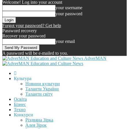
Welcome! Log into your account
your username
your password
Forgot your password? Get help
Password recovery
Recover your password
your email
A password will be e-mailed to you.
AdverMAN
Культура
Новини культури
Таланти України
Таланти світу
Освіта
Бізнес
Техно
Конкурси
Різдвяна Зірка
Алея Зірок