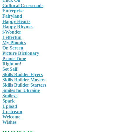
Click On
Cultural Crossroads
Enterprise
Fairyland
Happy Hearts
Happy Rhymes
i-Wonder
Letterfun
My Phonics
On Screen
Picture Dictionary
Prime Time
Right on!
Set Sail!
Skills Builder Flyers
Skills Builder Movers
Skills Builder Starters
Smiles for Ukraine
Smileys
Spark
Upload
Upstream
Welcome
Wishes