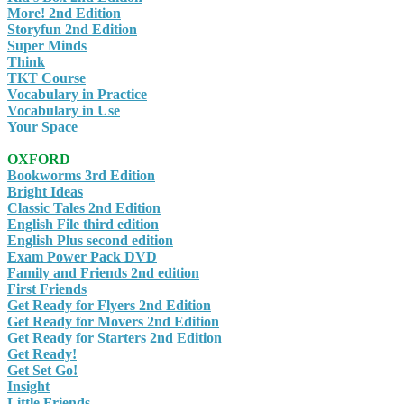
More! 2nd Edition
Storyfun 2nd Edition
Super Minds
Think
TKT Course
Vocabulary in Practice
Vocabulary in Use
Your Space
OXFORD
Bookworms 3rd Edition
Bright Ideas
Classic Tales 2nd Edition
English File third edition
English Plus second edition
Exam Power Pack DVD
Family and Friends 2nd edition
First Friends
Get Ready for Flyers 2nd Edition
Get Ready for Movers 2nd Edition
Get Ready for Starters 2nd Edition
Get Ready!
Get Set Go!
Insight
Little Friends