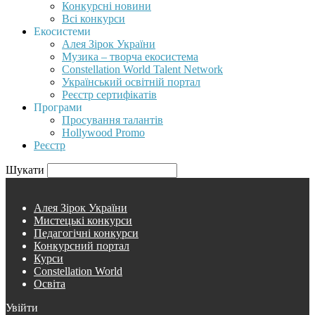
Конкурсні новини
Всі конкурси
Екосистеми
Алея Зірок України
Музика – творча екосистема
Constellation World Talent Network
Український освітній портал
Реєстр сертифікатів
Програми
Просування талантів
Hollywood Promo
Реєстр
Шукати
Алея Зірок України
Мистецькі конкурси
Педагогічні конкурси
Конкурсний портал
Курси
Constellation World
Освіта
Увійти