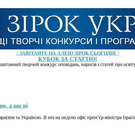
↑ ЗАВІТАЙТЕ НА АЛЕЮ ЗІРОК СЬОГОДНІ ↑
КУБОК ЗА СТАТТЮ!
оштовний творчий конкурс оповідань, нарисів і статей про осві
о, а що ні
раїлем та Україною. В ніч на неділю офіс прем’єр-міністра Ізраї