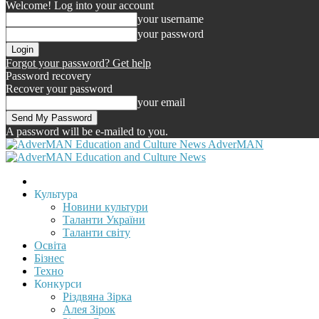
Welcome! Log into your account
your username
your password
Forgot your password? Get help
Password recovery
Recover your password
your email
A password will be e-mailed to you.
AdverMAN
Культура
Новини культури
Таланти України
Таланти світу
Освіта
Бізнес
Техно
Конкурси
Різдвяна Зірка
Алея Зірок