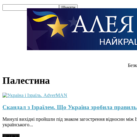
Безк
Палестина
Скандал з Ізраїлем. Що Україна зробила правильн
Минулі вихідні пройшли під знаком загострення відносин між Із
українського...
СВІЖЕ