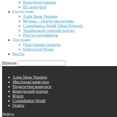
Конкурсні новини
Всі конкурси
Екосистеми
Алея Зірок України
Музика – творча екосистема
Constellation World Talent Network
Український освітній портал
Реєстр сертифікатів
Програми
Просування талантів
Hollywood Promo
Реєстр
Шукати
Алея Зірок України
Мистецькі конкурси
Педагогічні конкурси
Конкурсний портал
Курси
Constellation World
Освіта
Увійти