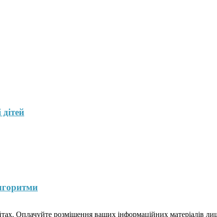
 дітей
лгоритми
йтах. Оплачуйте розміщення ваших інформаційних матеріалів лише