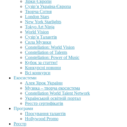
Зірки Європи
Сузір’я Україна-Європа
Творча Сотня
London Stars
New York Starlights
Tokyo Art Ninja
World Vision
Сузір’я Талантів
Сила Музики
Constellation: World Vision
Constellation of Talents
Constellation: Power of Music
Кубок за статтю!
Конкурсні новини
Всі конкурси
Екосистеми
Алея Зірок України
Музика – творча екосистема
Constellation World Talent Network
Український освітній портал
Реєстр сертифікатів
Програми
Просування талантів
Hollywood Promo
Реєстр