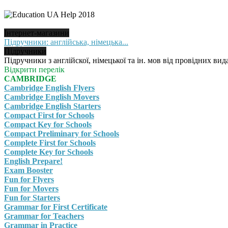
Інтернет-магазини
Підручники: англійська, німецька...
Підручники
Підручники з англійскої, німецької та ін. мов від провідних вида
Відкрити перелік
CAMBRIDGE
Cambridge English Flyers
Cambridge English Movers
Cambridge English Starters
Compact First for Schools
Compact Key for Schools
Compact Preliminary for Schools
Complete First for Schools
Complete Key for Schools
English Prepare!
Exam Booster
Fun for Flyers
Fun for Movers
Fun for Starters
Grammar for First Certificate
Grammar for Teachers
Grammar in Practice