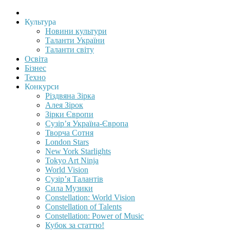
Культура
Новини культури
Таланти України
Таланти світу
Освіта
Бізнес
Техно
Конкурси
Різдвяна Зірка
Алея Зірок
Зірки Європи
Сузір’я Україна-Європа
Творча Сотня
London Stars
New York Starlights
Tokyo Art Ninja
World Vision
Сузір’я Талантів
Сила Музики
Constellation: World Vision
Constellation of Talents
Constellation: Power of Music
Кубок за статтю!