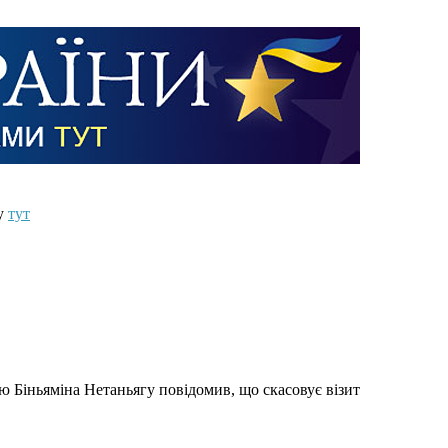
ту
тут
лю Біньяміна Нетаньягу повідомив, що скасовує візит