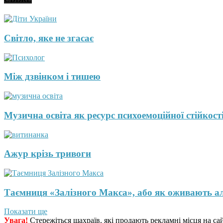
Світло, яке не згасає
Між дзвінком і тишею
Музична освіта як ресурс психоемоційної стійкості
Ажур крізь тривоги
Таємниця «Залізного Макса», або як оживають а
Показати ще
Увага!
Стережіться шахраїв, які продають рекламні місця на са