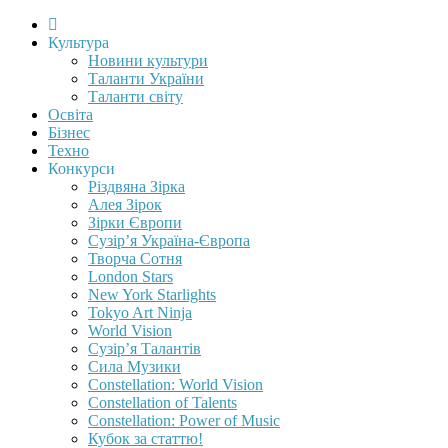
Культура
Новини культури
Таланти України
Таланти світу
Освіта
Бізнес
Техно
Конкурси
Різдвяна Зірка
Алея Зірок
Зірки Європи
Сузір’я Україна-Європа
Творча Сотня
London Stars
New York Starlights
Tokyo Art Ninja
World Vision
Сузір’я Талантів
Сила Музики
Constellation: World Vision
Constellation of Talents
Constellation: Power of Music
Кубок за статтю!