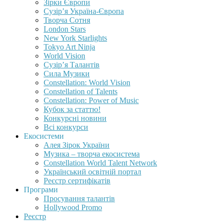
Зірки Європи
Сузір’я Україна-Європа
Творча Сотня
London Stars
New York Starlights
Tokyo Art Ninja
World Vision
Сузір’я Талантів
Сила Музики
Constellation: World Vision
Constellation of Talents
Constellation: Power of Music
Кубок за статтю!
Конкурсні новини
Всі конкурси
Екосистеми
Алея Зірок України
Музика – творча екосистема
Constellation World Talent Network
Український освітній портал
Реєстр сертифікатів
Програми
Просування талантів
Hollywood Promo
Реєстр