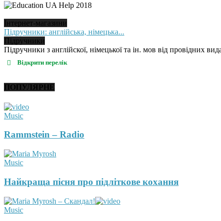
Інтернет-магазини
Підручники: англійська, німецька...
Підручники
Підручники з англійскої, німецької та ін. мов від провідних вида
Відкрити перелік
ПОПУЛЯРНЕ
Music
Rammstein – Radio
Music
Найкраща пісня про підліткове кохання
Music