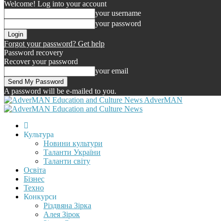
Welcome! Log into your account
your username
your password
Forgot your password? Get help
Password recovery
Recover your password
your email
A password will be e-mailed to you.
AdverMAN
Культура
Новини культури
Таланти України
Таланти світу
Освіта
Бізнес
Техно
Конкурси
Різдвяна Зірка
Алея Зірок