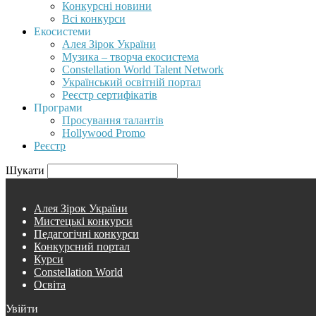
Конкурсні новини
Всі конкурси
Екосистеми
Алея Зірок України
Музика – творча екосистема
Constellation World Talent Network
Український освітній портал
Реєстр сертифікатів
Програми
Просування талантів
Hollywood Promo
Реєстр
Шукати
Алея Зірок України
Мистецькі конкурси
Педагогічні конкурси
Конкурсний портал
Курси
Constellation World
Освіта
Увійти