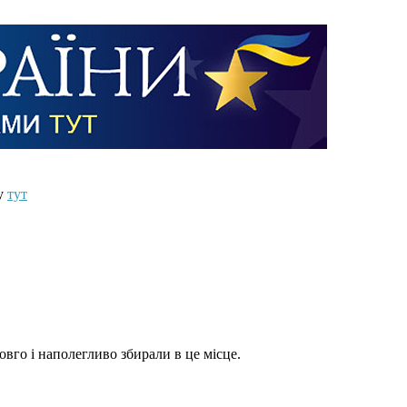
ту
тут
овго і наполегливо збирали в це місце.