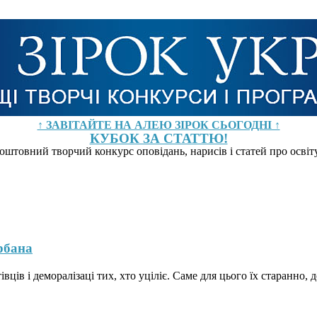
↑ ЗАВІТАЙТЕ НА АЛЕЮ ЗІРОК СЬОГОДНІ ↑
КУБОК ЗА СТАТТЮ!
оштовний творчий конкурс оповідань, нарисів і статей про осві
рбана
ців і деморалізаці тих, хто уціліє. Саме для цього їх старанно, д