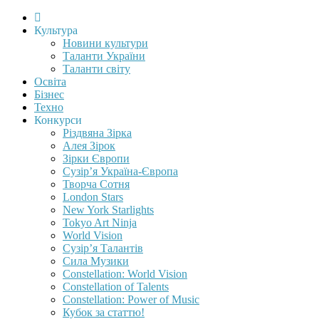
Культура
Новини культури
Таланти України
Таланти світу
Освіта
Бізнес
Техно
Конкурси
Різдвяна Зірка
Алея Зірок
Зірки Європи
Сузір’я Україна-Європа
Творча Сотня
London Stars
New York Starlights
Tokyo Art Ninja
World Vision
Сузір’я Талантів
Сила Музики
Constellation: World Vision
Constellation of Talents
Constellation: Power of Music
Кубок за статтю!