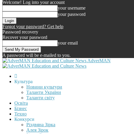
Welcome! Log into your account
your username
your password
Forgot your password? Get help
Password recovery
Recover your password
your email
A password will be e-mailed to you.
AdverMAN
Культура
Новини культури
Таланти України
Таланти світу
Освіта
Бізнес
Техно
Конкурси
Різдвяна Зірка
Алея Зірок