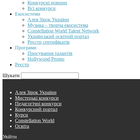
Конкурсні новини
Всі конкурси
Екосистеми
Алея Зірок України
Музика – творча екосистема
Constellation World Talent Network
Український освітній портал
Реєстр сертифікатів
Програми
Просування талантів
Hollywood Promo
Реєстр
Шукати
Алея Зірок України
Мистецькі конкурси
Педагогічні конкурси
Конкурсний портал
Курси
Constellation World
Освіта
Увійти