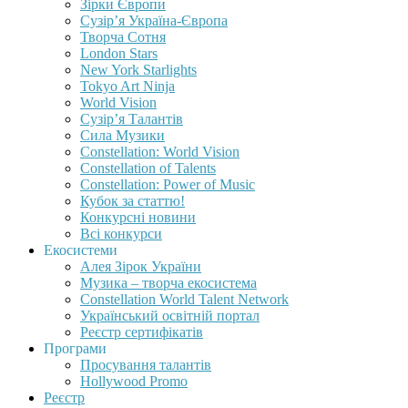
Зірки Європи
Сузір’я Україна-Європа
Творча Сотня
London Stars
New York Starlights
Tokyo Art Ninja
World Vision
Сузір’я Талантів
Сила Музики
Constellation: World Vision
Constellation of Talents
Constellation: Power of Music
Кубок за статтю!
Конкурсні новини
Всі конкурси
Екосистеми
Алея Зірок України
Музика – творча екосистема
Constellation World Talent Network
Український освітній портал
Реєстр сертифікатів
Програми
Просування талантів
Hollywood Promo
Реєстр