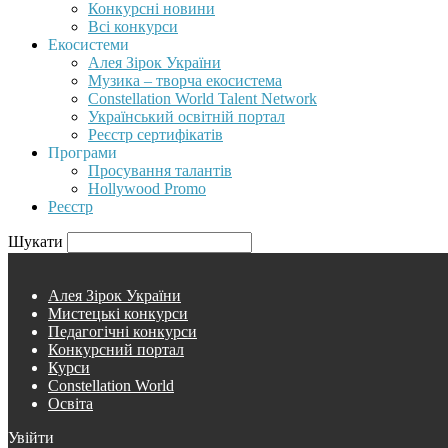
Конкурсні новини
Всі конкурси
Екосистеми
Алея Зірок України
Музика – творча екосистема
Constellation World Talent Network
Український освітній портал
Реєстр сертифікатів
Програми
Просування талантів
Hollywood Promo
Реєстр
Шукати
Алея Зірок України
Мистецькі конкурси
Педагогічні конкурси
Конкурсний портал
Курси
Constellation World
Освіта
Увійти