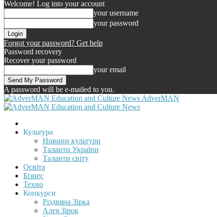
Welcome! Log into your account
your username
your password
Forgot your password? Get help
Password recovery
Recover your password
your email
A password will be e-mailed to you.
AdverMAN
Культура
Новини культури
Таланти України
Таланти світу
Освіта
Бізнес
Техно
Конкурси
Різдвяна Зірка
Алея Зірок