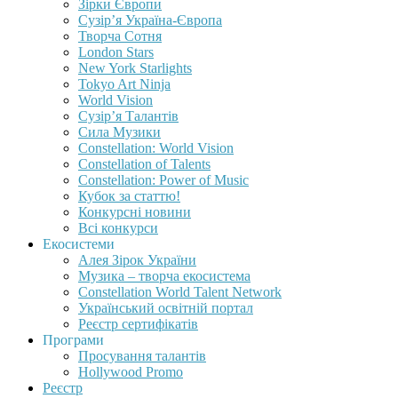
Зірки Європи
Сузір’я Україна-Європа
Творча Сотня
London Stars
New York Starlights
Tokyo Art Ninja
World Vision
Сузір’я Талантів
Сила Музики
Constellation: World Vision
Constellation of Talents
Constellation: Power of Music
Кубок за статтю!
Конкурсні новини
Всі конкурси
Екосистеми
Алея Зірок України
Музика – творча екосистема
Constellation World Talent Network
Український освітній портал
Реєстр сертифікатів
Програми
Просування талантів
Hollywood Promo
Реєстр