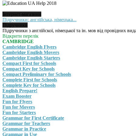
Інтернет-магазини
Підручники: англійська, німецька...
Підручники
Підручники з англійскої, німецької та ін. мов від провідних вида
Відкрити перелік
CAMBRIDGE
Cambridge English Flyers
Cambridge English Movers
Cambridge English Starters
Compact First for Schools
Compact Key for Schools
Compact Preliminary for Schools
Complete First for Schools
Complete Key for Schools
English Prepare!
Exam Booster
Fun for Flyers
Fun for Movers
Fun for Starters
Grammar for First Certificate
Grammar for Teachers
Grammar in Practice
Grammar in Use