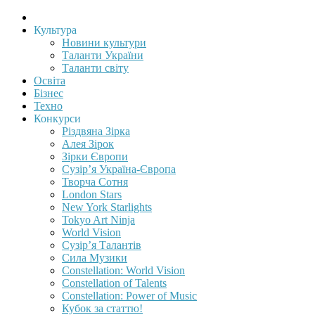
Культура
Новини культури
Таланти України
Таланти світу
Освіта
Бізнес
Техно
Конкурси
Різдвяна Зірка
Алея Зірок
Зірки Європи
Сузір’я Україна-Європа
Творча Сотня
London Stars
New York Starlights
Tokyo Art Ninja
World Vision
Сузір’я Талантів
Сила Музики
Constellation: World Vision
Constellation of Talents
Constellation: Power of Music
Кубок за статтю!