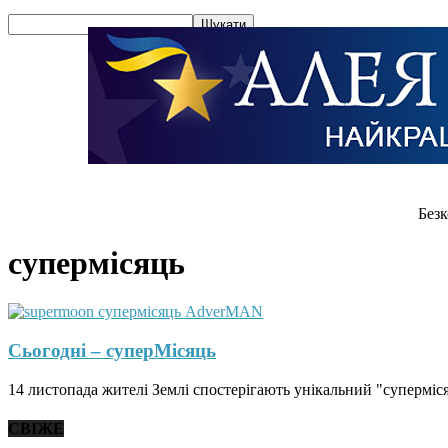
Безк
супермісяць
Сьогодні – суперМісяць
14 листопада жителі Землі спостерігають унікальний "суперміся
СВІЖЕ