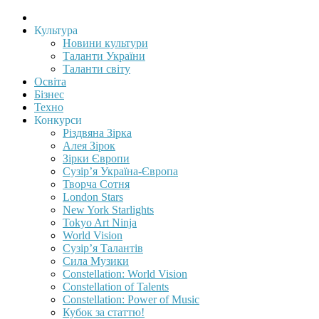
Культура
Новини культури
Таланти України
Таланти світу
Освіта
Бізнес
Техно
Конкурси
Різдвяна Зірка
Алея Зірок
Зірки Європи
Сузір’я Україна-Європа
Творча Сотня
London Stars
New York Starlights
Tokyo Art Ninja
World Vision
Сузір’я Талантів
Сила Музики
Constellation: World Vision
Constellation of Talents
Constellation: Power of Music
Кубок за статтю!