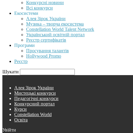
Конкурсні новини
Всі конкурси
Екосистеми
Алея Зірок України
Музика – творча екосистема
Constellation World Talent Network
Український освітній портал
Реєстр сертифікатів
Програми
Просування талантів
Hollywood Promo
Реєстр
Шукати
Алея Зірок України
Мистецькі конкурси
Педагогічні конкурси
Конкурсний портал
Курси
Constellation World
Освіта
Увійти