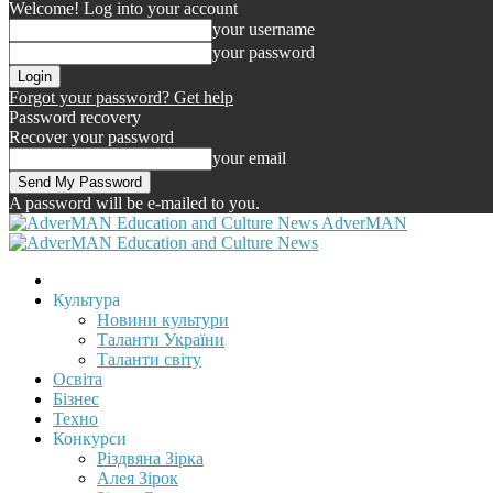
Welcome! Log into your account
your username
your password
Forgot your password? Get help
Password recovery
Recover your password
your email
A password will be e-mailed to you.
AdverMAN
Культура
Новини культури
Таланти України
Таланти світу
Освіта
Бізнес
Техно
Конкурси
Різдвяна Зірка
Алея Зірок