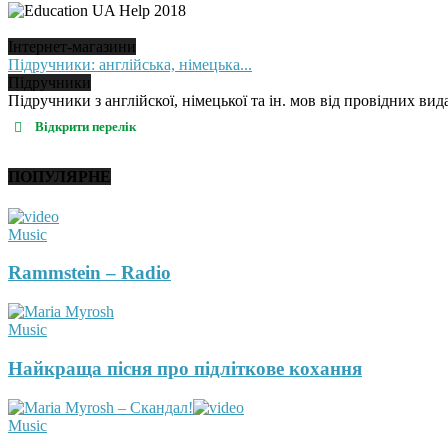
Інтернет-магазини
Підручники: англійська, німецька...
Підручники
Підручники з англійскої, німецької та ін. мов від провідних вида
Відкрити перелік
ПОПУЛЯРНЕ
Music
Rammstein – Radio
Music
Найкраща пісня про підліткове кохання
Music