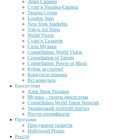
Зірки Європи
Сузір’я Україна-Європа
Творча Сотня
London Stars
New York Starlights
Tokyo Art Ninja
World Vision
Сузір’я Талантів
Сила Музики
Constellation: World Vision
Constellation of Talents
Constellation: Power of Music
Кубок за статтю!
Конкурсні новини
Всі конкурси
Екосистеми
Алея Зірок України
Музика – творча екосистема
Constellation World Talent Network
Український освітній портал
Реєстр сертифікатів
Програми
Просування талантів
Hollywood Promo
Реєстр