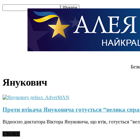
Безк
Янукович
Проти втікача Януковича готується “велика спра
Відносно диктатора Віктора Януковича, що втік, готується "вели
СВІЖЕ