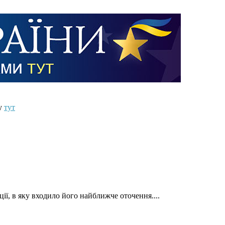
ту
тут
ції, в яку входило його найближче оточення....