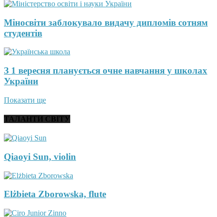
Міносвіти заблокувало видачу дипломів сотням
студентів
З 1 вересня планується очне навчання у школах
України
Показати ще
ТАЛАНТИ СВІТУ
Qiaoyi Sun, violin
Elżbieta Zborowska, flute