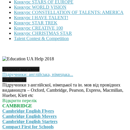
Конкурс STARS OF EUROPE
Конкурс WORLD VISION
Конкурс CONSTELLATION OF TALENTS: AMERICA
Конкурс I HAVE TALENT!
Конкурс STAR TREK
Конкурс CREATIVE 100
Конкурс CHRISTMAS STAR
Talent Contest & Competition
Інтернет-магазини
Підручники: англійська, німецька...
Підручники
Підручники з англійскої, німецької та ін. мов від провідних
видавництв – Oxford, Cambridge, Pearson, Express, Macmillan,
Hueber, Klett etc
Відкрити перелік
CAMBRIDGE
Cambridge English Flyers
Cambridge English Movers
Cambridge English Starters
Compact First for Schools