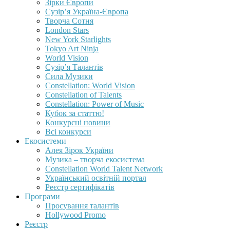
Зірки Європи
Сузір’я Україна-Європа
Творча Сотня
London Stars
New York Starlights
Tokyo Art Ninja
World Vision
Сузір’я Талантів
Сила Музики
Constellation: World Vision
Constellation of Talents
Constellation: Power of Music
Кубок за статтю!
Конкурсні новини
Всі конкурси
Екосистеми
Алея Зірок України
Музика – творча екосистема
Constellation World Talent Network
Український освітній портал
Реєстр сертифікатів
Програми
Просування талантів
Hollywood Promo
Реєстр