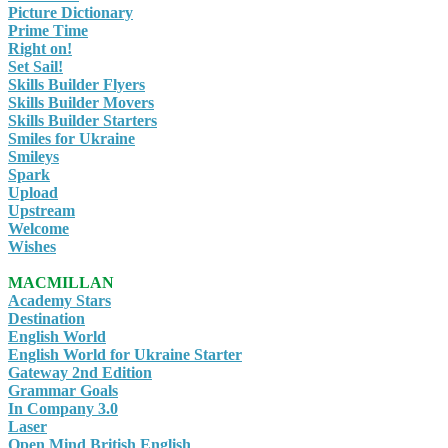
Picture Dictionary
Prime Time
Right on!
Set Sail!
Skills Builder Flyers
Skills Builder Movers
Skills Builder Starters
Smiles for Ukraine
Smileys
Spark
Upload
Upstream
Welcome
Wishes
MACMILLAN
Academy Stars
Destination
English World
English World for Ukraine Starter
Gateway 2nd Edition
Grammar Goals
In Company 3.0
Laser
Open Mind British English