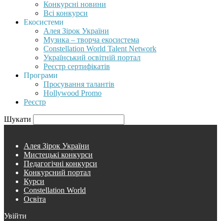
Конкурсні новини
Всі конкурси
Екосистеми
Алея Зірок України
Музика – творча екосистема
Constellation World Talent Network
Український освітній портал
Реєстр сертифікатів
Програми
Просування талантів
Hollywood Promo
Реєстр
Шукати
Алея Зірок України
Мистецькі конкурси
Педагогічні конкурси
Конкурсний портал
Курси
Constellation World
Освіта
Увійти