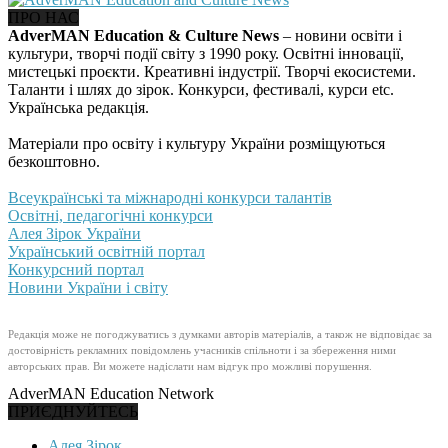
ПРО НАС
AdverMAN Education & Culture News
– новини освіти і
культури, творчі події світу з 1990 року. Освітні інновації,
мистецькі проєкти. Креативні індустрії. Творчі екосистеми.
Таланти і шлях до зірок. Конкурси, фестивалі, курси etc.
Українська редакція.
Матеріали про освіту і культуру України розміщуються
безкоштовно.
Всеукраїнські та міжнародні конкурси талантів
Освітні, педагогічні конкурси
Алея Зірок України
Український освітній портал
Конкурсний портал
Новини України і світу
Редакція може не погоджуватись з думками авторів матеріалів, а також не відповідає за
достовірність рекламних повідомлень учасників спільноти і за збереження ними
авторських прав. Ви можете надіслати нам відгук про можливі порушення.
AdverMAN Education Network
ПРИЄДНУЙТЕСЬ
Алея Зірок