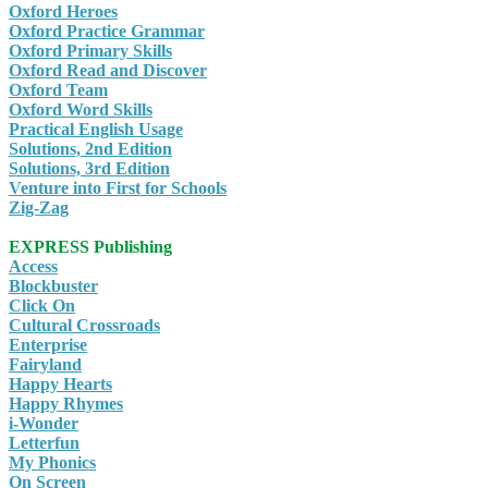
Oxford Heroes
Oxford Practice Grammar
Oxford Primary Skills
Oxford Read and Discover
Oxford Team
Oxford Word Skills
Practical English Usage
Solutions, 2nd Edition
Solutions, 3rd Edition
Venture into First for Schools
Zig-Zag
EXPRESS Publishing
Access
Blockbuster
Click On
Cultural Crossroads
Enterprise
Fairyland
Happy Hearts
Happy Rhymes
i-Wonder
Letterfun
My Phonics
On Screen