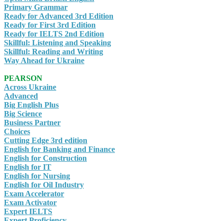
Primary Grammar
Ready for Advanced 3rd Edition
Ready for First 3rd Edition
Ready for IELTS 2nd Edition
Skillful: Listening and Speaking
Skillful: Reading and Writing
Way Ahead for Ukraine
PEARSON
Across Ukraine
Advanced
Big English Plus
Big Science
Business Partner
Choices
Cutting Edge 3rd edition
English for Banking and Finance
English for Construction
English for IT
English for Nursing
English for Oil Industry
Exam Accelerator
Exam Activator
Expert IELTS
Expert Proficiency