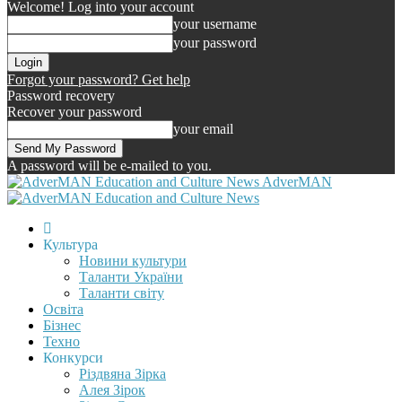
Welcome! Log into your account
your username
your password
Forgot your password? Get help
Password recovery
Recover your password
your email
A password will be e-mailed to you.
AdverMAN
Культура
Новини культури
Таланти України
Таланти світу
Освіта
Бізнес
Техно
Конкурси
Різдвяна Зірка
Алея Зірок