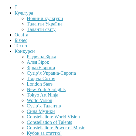
Культура
Новини культури
Таланти України
Таланти світу
Освіта
Бізнес
Техно
Конкурси
Різдвяна Зірка
Алея Зірок
Зірки Європи
Сузір’я Україна-Європа
Творча Сотня
London Stars
New York Starlights
Tokyo Art Ninja
World Vision
Сузір’я Талантів
Сила Музики
Constellation: World Vision
Constellation of Talents
Constellation: Power of Music
Кубок за статтю!