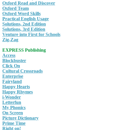
Oxford Read and Discover
Oxford Team
Oxford Word Skills
Practical English Usage
Solutions, 2nd Edition
Solutions, 3rd Edition
Venture into First for Schools
Zig-Zag
EXPRESS Publishing
Access
Blockbuster
Click On
Cultural Crossroads
Enterprise
Fairyland
Happy Hearts
Happy Rhymes
i-Wonder
Letterfun
My Phonics
On Screen
Picture Dictionary
Prime Time
Right on!