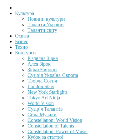
Культура
Новини культури
Таланти України
Таланти світу
Освіта
Бізнес
Техно
Конкурси
Різдвяна Зірка
Алея Зірок
Зірки Європи
Сузір’я Україна-Європа
Творча Сотня
London Stars
New York Starlights
Tokyo Art Ninja
World Vision
Сузір’я Талантів
Сила Музики
Constellation: World Vision
Constellation of Talents
Constellation: Power of Music
Кубок за статтю!