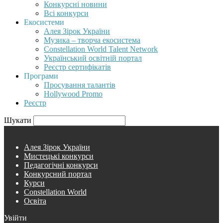
Конкурсні новини
Всі конкурси
Екосистеми
Алея Зірок України
Музика – творча екосистема
Constellation World Talent Network
Український освітній портал
Реєстр сертифікатів
Програми
Просування талантів
Hollywood Promo
Реєстр
Шукати
Алея Зірок України
Мистецькі конкурси
Педагогічні конкурси
Конкурсний портал
Курси
Constellation World
Освіта
Увійти