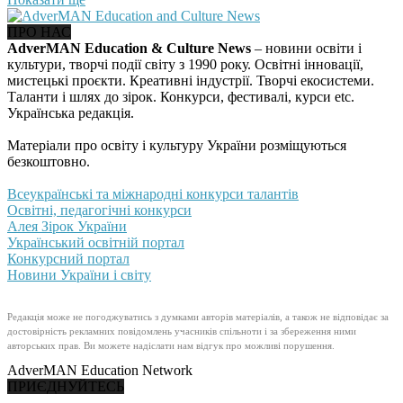
ПРО НАС
AdverMAN Education & Culture News
– новини освіти і
культури, творчі події світу з 1990 року. Освітні інновації,
мистецькі проєкти. Креативні індустрії. Творчі екосистеми.
Таланти і шлях до зірок. Конкурси, фестивалі, курси etc.
Українська редакція.
Матеріали про освіту і культуру України розміщуються
безкоштовно.
Всеукраїнські та міжнародні конкурси талантів
Освітні, педагогічні конкурси
Алея Зірок України
Український освітній портал
Конкурсний портал
Новини України і світу
Редакція може не погоджуватись з думками авторів матеріалів, а також не відповідає за
достовірність рекламних повідомлень учасників спільноти і за збереження ними
авторських прав. Ви можете надіслати нам відгук про можливі порушення.
AdverMAN Education Network
ПРИЄДНУЙТЕСЬ