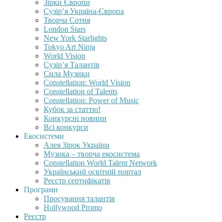
Зірки Європи
Сузір’я Україна-Європа
Творча Сотня
London Stars
New York Starlights
Tokyo Art Ninja
World Vision
Сузір’я Талантів
Сила Музики
Constellation: World Vision
Constellation of Talents
Constellation: Power of Music
Кубок за статтю!
Конкурсні новини
Всі конкурси
Екосистеми
Алея Зірок України
Музика – творча екосистема
Constellation World Talent Network
Український освітній портал
Реєстр сертифікатів
Програми
Просування талантів
Hollywood Promo
Реєстр