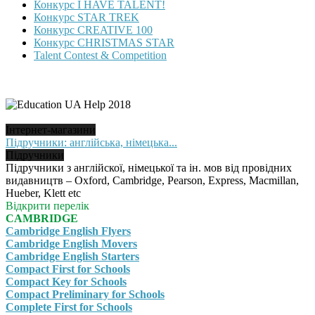
Конкурс I HAVE TALENT!
Конкурс STAR TREK
Конкурс CREATIVE 100
Конкурс CHRISTMAS STAR
Talent Contest & Competition
Інтернет-магазини
Підручники: англійська, німецька...
Підручники
Підручники з англійскої, німецької та ін. мов від провідних
видавництв – Oxford, Cambridge, Pearson, Express, Macmillan,
Hueber, Klett etc
Відкрити перелік
CAMBRIDGE
Cambridge English Flyers
Cambridge English Movers
Cambridge English Starters
Compact First for Schools
Compact Key for Schools
Compact Preliminary for Schools
Complete First for Schools