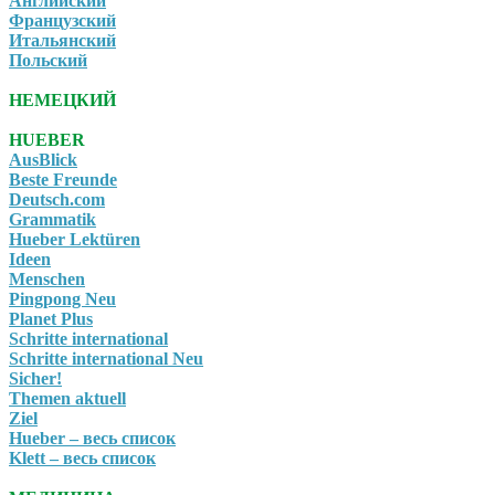
Английский
Французский
Итальянский
Польский
НЕМЕЦКИЙ
HUEBER
AusBlick
Beste Freunde
Deutsch.com
Grammatik
Hueber Lektüren
Ideen
Menschen
Pingpong Neu
Planet Plus
Schritte international
Schritte international Neu
Sicher!
Themen aktuell
Ziel
Hueber – весь список
Klett – весь список