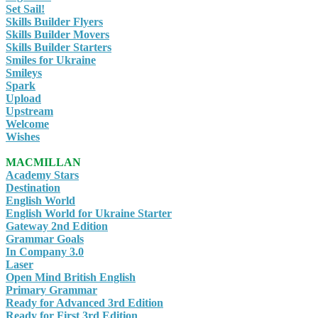
Set Sail!
Skills Builder Flyers
Skills Builder Movers
Skills Builder Starters
Smiles for Ukraine
Smileys
Spark
Upload
Upstream
Welcome
Wishes
MACMILLAN
Academy Stars
Destination
English World
English World for Ukraine Starter
Gateway 2nd Edition
Grammar Goals
In Company 3.0
Laser
Open Mind British English
Primary Grammar
Ready for Advanced 3rd Edition
Ready for First 3rd Edition