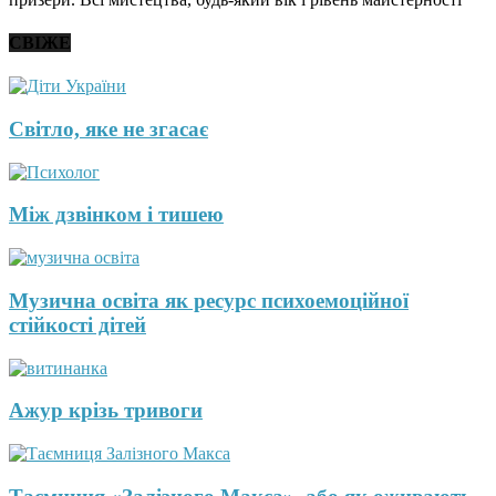
СВІЖЕ
Світло, яке не згасає
Між дзвінком і тишею
Музична освіта як ресурс психоемоційної
стійкості дітей
Ажур крізь тривоги