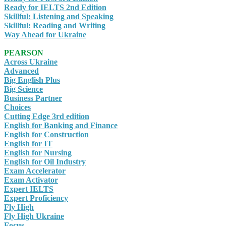
Ready for IELTS 2nd Edition
Skillful: Listening and Speaking
Skillful: Reading and Writing
Way Ahead for Ukraine
PEARSON
Across Ukraine
Advanced
Big English Plus
Big Science
Business Partner
Choices
Cutting Edge 3rd edition
English for Banking and Finance
English for Construction
English for IT
English for Nursing
English for Oil Industry
Exam Accelerator
Exam Activator
Expert IELTS
Expert Proficiency
Fly High
Fly High Ukraine
Focus