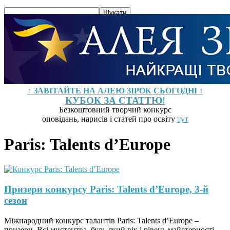
↑ ЗАВІТАЙТЕ НА АЛЕЮ ЗІРОК СЬОГОДНІ ↑
КУБОК ЗА СТАТТЮ!
Безкоштовний творчий конкурс
оповідань, нарисів і статей про освіту
тут
Paris: Talents d’Europe
Призери конкурсу Paris: Talents d’Europe, 3-й
сезон
Міжнародний конкурс талантів Paris: Talents d’Europe –
призери. Всі мистецтва, будь-який вік і рівень майстерності