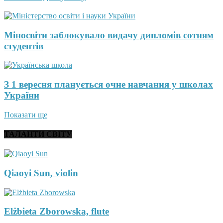
Міносвіти заблокувало видачу дипломів сотням
студентів
З 1 вересня планується очне навчання у школах
України
Показати ще
ТАЛАНТИ СВІТУ
Qiaoyi Sun, violin
Elżbieta Zborowska, flute