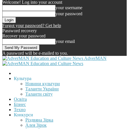
Welcome! Log into your account
your username
your password
Forgot your password? Get help
Password recovery
Recover your password
your email
A password will be e-mailed to you.
AdverMAN
Культура
Новини культури
Таланти України
Таланти світу
Освіта
Бізнес
Техно
Конкурси
Різдвяна Зірка
Алея Зірок