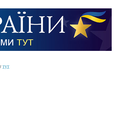
ту
тут