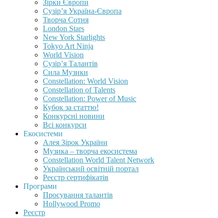
Зірки Європи
Сузір’я Україна-Європа
Творча Сотня
London Stars
New York Starlights
Tokyo Art Ninja
World Vision
Сузір’я Талантів
Сила Музики
Constellation: World Vision
Constellation of Talents
Constellation: Power of Music
Кубок за статтю!
Конкурсні новини
Всі конкурси
Екосистеми
Алея Зірок України
Музика – творча екосистема
Constellation World Talent Network
Український освітній портал
Реєстр сертифікатів
Програми
Просування талантів
Hollywood Promo
Реєстр