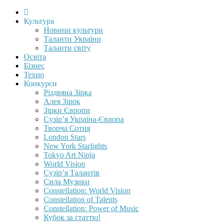
Культура
Новини культури
Таланти України
Таланти світу
Освіта
Бізнес
Техно
Конкурси
Різдвяна Зірка
Алея Зірок
Зірки Європи
Сузір’я Україна-Європа
Творча Сотня
London Stars
New York Starlights
Tokyo Art Ninja
World Vision
Сузір’я Талантів
Сила Музики
Constellation: World Vision
Constellation of Talents
Constellation: Power of Music
Кубок за статтю!