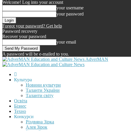
Welcome! Log into your account
your username
your password
Forgot your password? Get help
Password recovery
Recover your password
your email
A password will be e-mailed to you.
AdverMAN
Культура
Новини культури
Таланти України
Таланти світу
Освіта
Бізнес
Техно
Конкурси
Різдвяна Зірка
Алея Зірок