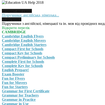
Інтернет-магазини
Підручники: англійська, німецька...
Підручники
Підручники з англійскої, німецької та ін. мов від провідних вида
Відкрити перелік
CAMBRIDGE
Cambridge English Flyers
Cambridge English Movers
Cambridge English Starters
Compact First for Schools
Compact Key for Schools
Compact Preliminary for Schools
Complete First for Schools
Complete Key for Schools
English Prepare!
Exam Booster
Fun for Flyers
Fun for Movers
Fun for Starters
Grammar for First Certificate
Grammar for Teachers
Grammar in Practice
Grammar in Use