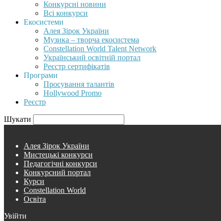
Конкурсні новини
Всі конкурси
Екосистеми
Алея Зірок України
Музика – творча екосистема
Constellation World Talent Network
Український освітній портал
Реєстр сертифікатів
Програми
Просування талантів
Hollywood Promo
Реєстр
Шукати
Алея Зірок України
Мистецькі конкурси
Педагогічні конкурси
Конкурсний портал
Курси
Constellation World
Освіта
Увійти