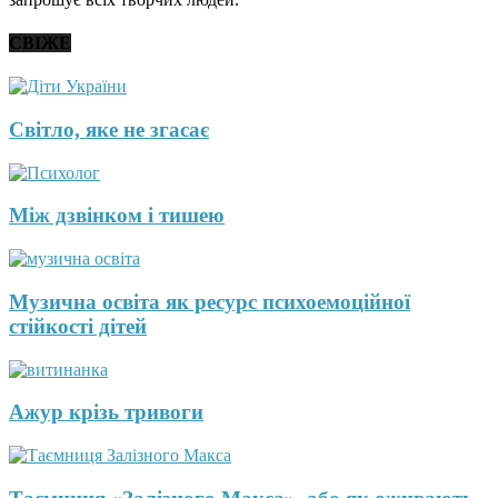
СВІЖЕ
Світло, яке не згасає
Між дзвінком і тишею
Музична освіта як ресурс психоемоційної
стійкості дітей
Ажур крізь тривоги