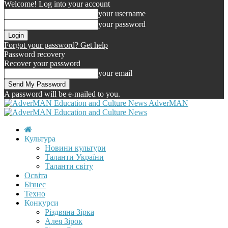
Welcome! Log into your account
your username
your password
Forgot your password? Get help
Password recovery
Recover your password
your email
A password will be e-mailed to you.
AdverMAN
Культура
Новини культури
Таланти України
Таланти світу
Освіта
Бізнес
Техно
Конкурси
Різдвяна Зірка
Алея Зірок