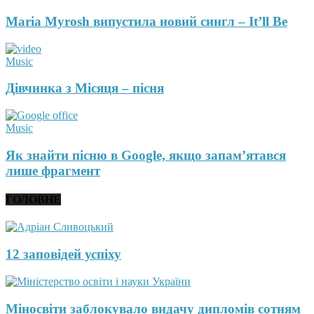
Maria Myrosh випустила новий сингл – It’ll Be
Music
Дівчинка з Місяця – пісня
Music
Як знайти пісню в Google, якщо запам’ятався
лише фрагмент
ГОЛОВНЕ
12 заповідей успіху
Міносвіти заблокувало видачу дипломів сотням