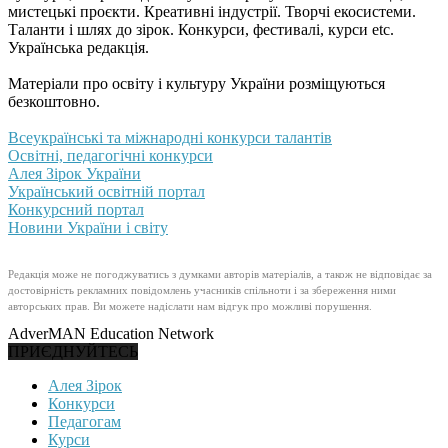
мистецькі проєкти. Креативні індустрії. Творчі екосистеми.
Таланти і шлях до зірок. Конкурси, фестивалі, курси etc.
Українська редакція.
Матеріали про освіту і культуру України розміщуються
безкоштовно.
Всеукраїнські та міжнародні конкурси талантів
Освітні, педагогічні конкурси
Алея Зірок України
Український освітній портал
Конкурсний портал
Новини України і світу
Редакція може не погоджуватись з думками авторів матеріалів, а також не відповідає за
достовірність рекламних повідомлень учасників спільноти і за збереження ними
авторських прав. Ви можете надіслати нам відгук про можливі порушення.
AdverMAN Education Network
ПРИЄДНУЙТЕСЬ
Алея Зірок
Конкурси
Педагогам
Курси