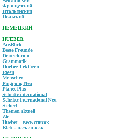
Английский
Французский
Итальянский
Польский
НЕМЕЦКИЙ
HUEBER
AusBlick
Beste Freunde
Deutsch.com
Grammatik
Hueber Lektüren
Ideen
Menschen
Pingpong Neu
Planet Plus
Schritte international
Schritte international Neu
Sicher!
Themen aktuell
Ziel
Hueber – весь список
Klett – весь список