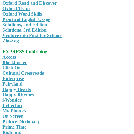
Oxford Read and Discover
Oxford Team
Oxford Word Skills
Practical English Usage
Solutions, 2nd Edition
Solutions, 3rd Edition
Venture into First for Schools
Zig-Zag
EXPRESS Publishing
Access
Blockbuster
Click On
Cultural Crossroads
Enterprise
Fairyland
Happy Hearts
Happy Rhymes
i-Wonder
Letterfun
My Phonics
On Screen
Picture Dictionary
Prime Time
Right on!