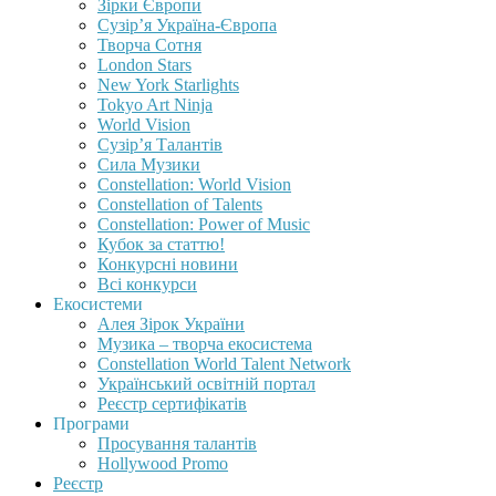
Зірки Європи
Сузір’я Україна-Європа
Творча Сотня
London Stars
New York Starlights
Tokyo Art Ninja
World Vision
Сузір’я Талантів
Сила Музики
Constellation: World Vision
Constellation of Talents
Constellation: Power of Music
Кубок за статтю!
Конкурсні новини
Всі конкурси
Екосистеми
Алея Зірок України
Музика – творча екосистема
Constellation World Talent Network
Український освітній портал
Реєстр сертифікатів
Програми
Просування талантів
Hollywood Promo
Реєстр