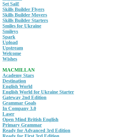
Set Sail!
Skills Builder Flyers
Skills Builder Movers
Skills Builder Starters
Smiles for Ukraine
Smileys
Spark
Upload
Upstream
Welcome
Wishes
MACMILLAN
Academy Stars
Destination
English World
English World for Ukraine Starter
Gateway 2nd Edition
Grammar Goals
In Company 3.0
Laser
Open Mind British English
Primary Grammar
Ready for Advanced 3rd Edition
Ready for First 3rd Edition