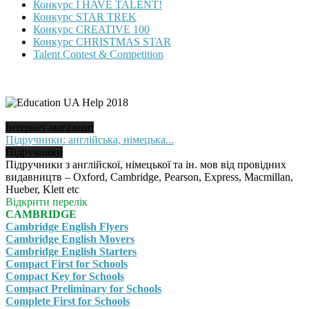
Конкурс I HAVE TALENT!
Конкурс STAR TREK
Конкурс CREATIVE 100
Конкурс CHRISTMAS STAR
Talent Contest & Competition
Інтернет-магазини
Підручники: англійська, німецька...
Підручники
Підручники з англійскої, німецької та ін. мов від провідних
видавництв – Oxford, Cambridge, Pearson, Express, Macmillan,
Hueber, Klett etc
Відкрити перелік
CAMBRIDGE
Cambridge English Flyers
Cambridge English Movers
Cambridge English Starters
Compact First for Schools
Compact Key for Schools
Compact Preliminary for Schools
Complete First for Schools