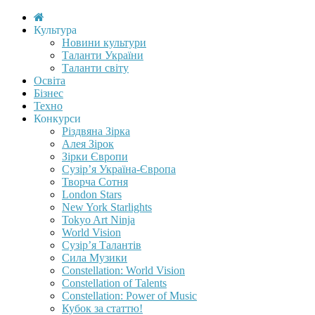
Культура
Новини культури
Таланти України
Таланти світу
Освіта
Бізнес
Техно
Конкурси
Різдвяна Зірка
Алея Зірок
Зірки Європи
Сузір’я Україна-Європа
Творча Сотня
London Stars
New York Starlights
Tokyo Art Ninja
World Vision
Сузір’я Талантів
Сила Музики
Constellation: World Vision
Constellation of Talents
Constellation: Power of Music
Кубок за статтю!