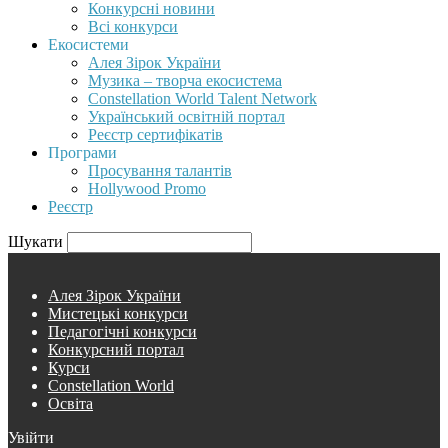
Конкурсні новини
Всі конкурси
Екосистеми
Алея Зірок України
Музика – творча екосистема
Constellation World Talent Network
Український освітній портал
Реєстр сертифікатів
Програми
Просування талантів
Hollywood Promo
Реєстр
Шукати
Алея Зірок України
Мистецькі конкурси
Педагогічні конкурси
Конкурсний портал
Курси
Constellation World
Освіта
Увійти