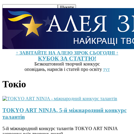
↑ ЗАВІТАЙТЕ НА АЛЕЮ ЗІРОК СЬОГОДНІ ↑
КУБОК ЗА СТАТТЮ!
Безкоштовний творчий конкурс
оповідань, нарисів і статей про освіту
тут
Токіо
TOKYO ART NINJA, 5-й міжнародний конкурс
талантів
5-й міжнародний конкурс талантів TOKYO ART NINJA
запрошує всіх творчих людей.