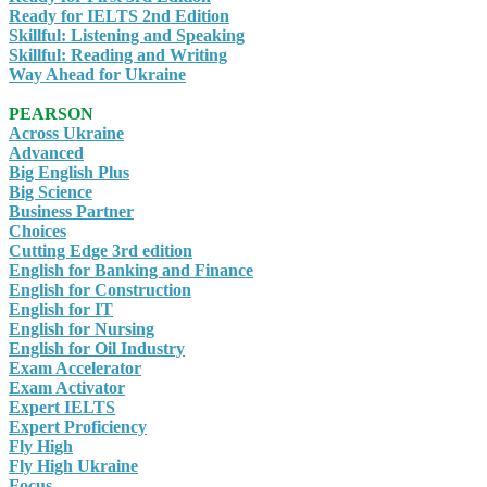
Ready for IELTS 2nd Edition
Skillful: Listening and Speaking
Skillful: Reading and Writing
Way Ahead for Ukraine
PEARSON
Across Ukraine
Advanced
Big English Plus
Big Science
Business Partner
Choices
Cutting Edge 3rd edition
English for Banking and Finance
English for Construction
English for IT
English for Nursing
English for Oil Industry
Exam Accelerator
Exam Activator
Expert IELTS
Expert Proficiency
Fly High
Fly High Ukraine
Focus