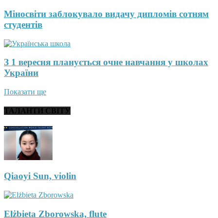
Міносвіти заблокувало видачу дипломів сотням
студентів
З 1 вересня планується очне навчання у школах
України
Показати ще
ТАЛАНТИ СВІТУ
Qiaoyi Sun, violin
Elżbieta Zborowska, flute