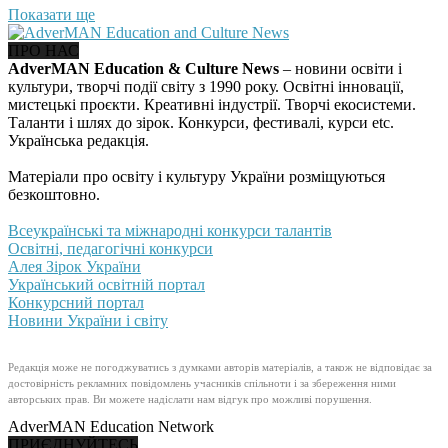
Показати ще
ПРО НАС
AdverMAN Education & Culture News
– новини освіти і
культури, творчі події світу з 1990 року. Освітні інновації,
мистецькі проєкти. Креативні індустрії. Творчі екосистеми.
Таланти і шлях до зірок. Конкурси, фестивалі, курси etc.
Українська редакція.
Матеріали про освіту і культуру України розміщуються
безкоштовно.
Всеукраїнські та міжнародні конкурси талантів
Освітні, педагогічні конкурси
Алея Зірок України
Український освітній портал
Конкурсний портал
Новини України і світу
Редакція може не погоджуватись з думками авторів матеріалів, а також не відповідає за
достовірність рекламних повідомлень учасників спільноти і за збереження ними
авторських прав. Ви можете надіслати нам відгук про можливі порушення.
AdverMAN Education Network
ПРИЄДНУЙТЕСЬ