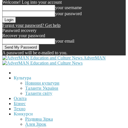
Welcome! Log into your account
your username
your password
Forgot your password? Get help
Password recovery
Recover your password
your email
A password will be e-mailed to you.
AdverMAN
Культура
Новини культури
Таланти України
Таланти світу
Освіта
Бізнес
Техно
Конкурси
Різдвяна Зірка
Алея Зірок