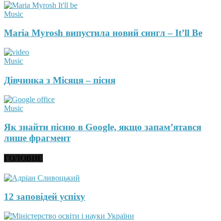
Music
Maria Myrosh випустила новий сингл – It’ll Be
Music
Дівчинка з Місяця – пісня
Music
Як знайти пісню в Google, якщо запам’ятався
лише фрагмент
ГОЛОВНЕ
12 заповідей успіху