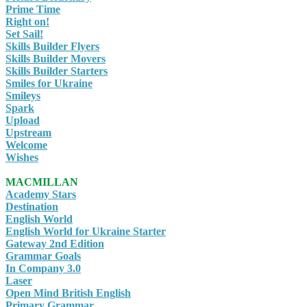
Prime Time
Right on!
Set Sail!
Skills Builder Flyers
Skills Builder Movers
Skills Builder Starters
Smiles for Ukraine
Smileys
Spark
Upload
Upstream
Welcome
Wishes
MACMILLAN
Academy Stars
Destination
English World
English World for Ukraine Starter
Gateway 2nd Edition
Grammar Goals
In Company 3.0
Laser
Open Mind British English
Primary Grammar