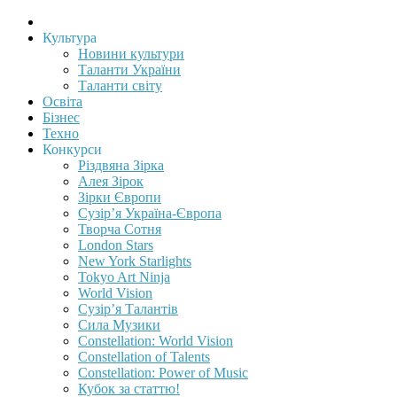
Культура
Новини культури
Таланти України
Таланти світу
Освіта
Бізнес
Техно
Конкурси
Різдвяна Зірка
Алея Зірок
Зірки Європи
Сузір’я Україна-Європа
Творча Сотня
London Stars
New York Starlights
Tokyo Art Ninja
World Vision
Сузір’я Талантів
Сила Музики
Constellation: World Vision
Constellation of Talents
Constellation: Power of Music
Кубок за статтю!