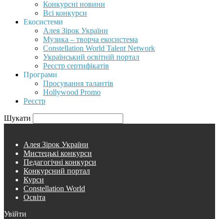
Конкурсні новини
Всі конкурси
Екосистеми
Алея Зірок України
Музика – творча екосистема
Constellation World Talent Network
Український освітній портал
Реєстр сертифікатів
Програми
Просування талантів
Hollywood Promo
Реєстр
Шукати
Алея Зірок України
Мистецькі конкурси
Педагогічні конкурси
Конкурсний портал
Курси
Constellation World
Освіта
Увійти