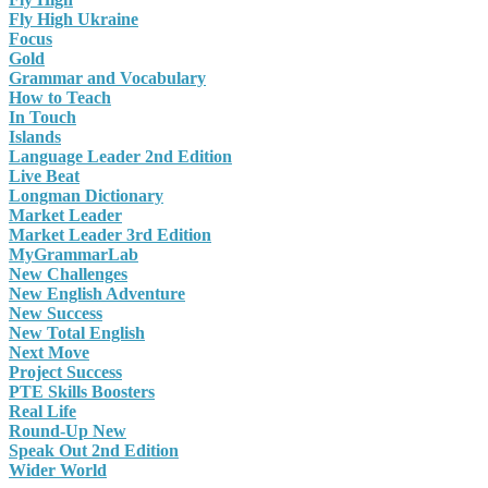
Fly High Ukraine
Focus
Gold
Grammar and Vocabulary
How to Teach
In Touch
Islands
Language Leader 2nd Edition
Live Beat
Longman Dictionary
Market Leader
Market Leader 3rd Edition
MyGrammarLab
New Challenges
New English Adventure
New Success
New Total English
Next Move
Project Success
PTE Skills Boosters
Real Life
Round-Up New
Speak Out 2nd Edition
Wider World