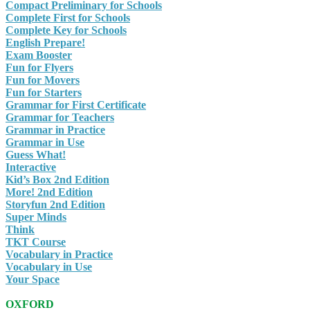
Compact Preliminary for Schools
Complete First for Schools
Complete Key for Schools
English Prepare!
Exam Booster
Fun for Flyers
Fun for Movers
Fun for Starters
Grammar for First Certificate
Grammar for Teachers
Grammar in Practice
Grammar in Use
Guess What!
Interactive
Kid’s Box 2nd Edition
More! 2nd Edition
Storyfun 2nd Edition
Super Minds
Think
TKT Course
Vocabulary in Practice
Vocabulary in Use
Your Space
OXFORD