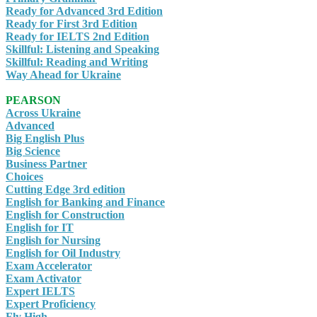
Ready for Advanced 3rd Edition
Ready for First 3rd Edition
Ready for IELTS 2nd Edition
Skillful: Listening and Speaking
Skillful: Reading and Writing
Way Ahead for Ukraine
PEARSON
Across Ukraine
Advanced
Big English Plus
Big Science
Business Partner
Choices
Cutting Edge 3rd edition
English for Banking and Finance
English for Construction
English for IT
English for Nursing
English for Oil Industry
Exam Accelerator
Exam Activator
Expert IELTS
Expert Proficiency
Fly High