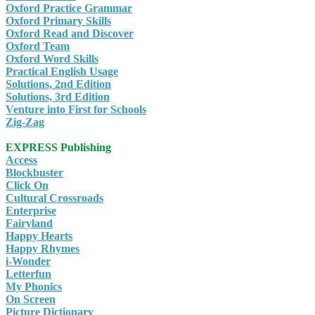
Oxford Practice Grammar
Oxford Primary Skills
Oxford Read and Discover
Oxford Team
Oxford Word Skills
Practical English Usage
Solutions, 2nd Edition
Solutions, 3rd Edition
Venture into First for Schools
Zig-Zag
EXPRESS Publishing
Access
Blockbuster
Click On
Cultural Crossroads
Enterprise
Fairyland
Happy Hearts
Happy Rhymes
i-Wonder
Letterfun
My Phonics
On Screen
Picture Dictionary