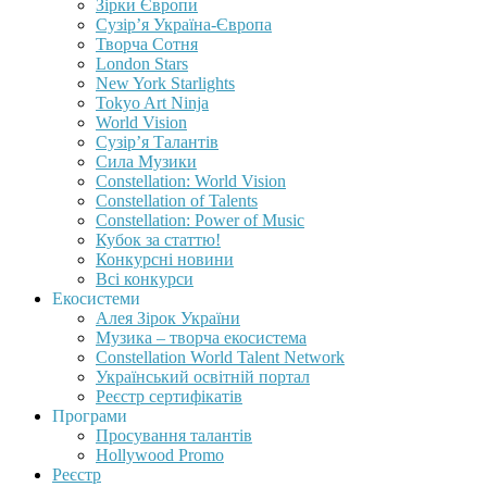
Зірки Європи
Сузір’я Україна-Європа
Творча Сотня
London Stars
New York Starlights
Tokyo Art Ninja
World Vision
Сузір’я Талантів
Сила Музики
Constellation: World Vision
Constellation of Talents
Constellation: Power of Music
Кубок за статтю!
Конкурсні новини
Всі конкурси
Екосистеми
Алея Зірок України
Музика – творча екосистема
Constellation World Talent Network
Український освітній портал
Реєстр сертифікатів
Програми
Просування талантів
Hollywood Promo
Реєстр