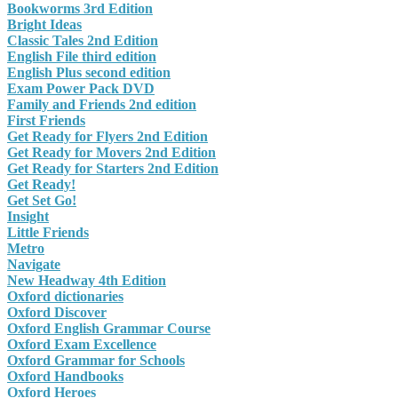
Bookworms 3rd Edition
Bright Ideas
Classic Tales 2nd Edition
English File third edition
English Plus second edition
Exam Power Pack DVD
Family and Friends 2nd edition
First Friends
Get Ready for Flyers 2nd Edition
Get Ready for Movers 2nd Edition
Get Ready for Starters 2nd Edition
Get Ready!
Get Set Go!
Insight
Little Friends
Metro
Navigate
New Headway 4th Edition
Oxford dictionaries
Oxford Discover
Oxford English Grammar Course
Oxford Exam Excellence
Oxford Grammar for Schools
Oxford Handbooks
Oxford Heroes