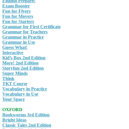
English Prepare!
Exam Booster
Fun for Flyers
Fun for Movers
Fun for Starters
Grammar for First Certificate
Grammar for Teachers
Grammar in Practice
Grammar in Use
Guess What!
Interactive
Kid’s Box 2nd Edition
More! 2nd Edition
Storyfun 2nd Edition
Super Minds
Think
TKT Course
Vocabulary in Practice
Vocabulary in Use
Your Space
OXFORD
Bookworms 3rd Edition
Bright Ideas
Classic Tales 2nd Edition