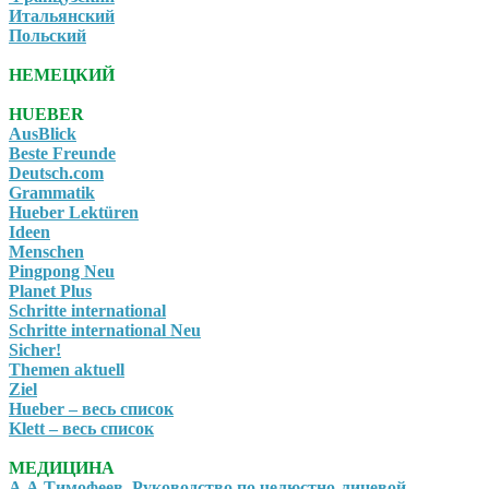
Итальянский
Польский
НЕМЕЦКИЙ
HUEBER
AusBlick
Beste Freunde
Deutsch.com
Grammatik
Hueber Lektüren
Ideen
Menschen
Pingpong Neu
Planet Plus
Schritte international
Schritte international Neu
Sicher!
Themen aktuell
Ziel
Hueber – весь список
Klett – весь список
МЕДИЦИНА
А.А.Тимофеев. Руководство по челюстно-лицевой