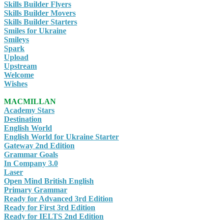
Skills Builder Flyers
Skills Builder Movers
Skills Builder Starters
Smiles for Ukraine
Smileys
Spark
Upload
Upstream
Welcome
Wishes
MACMILLAN
Academy Stars
Destination
English World
English World for Ukraine Starter
Gateway 2nd Edition
Grammar Goals
In Company 3.0
Laser
Open Mind British English
Primary Grammar
Ready for Advanced 3rd Edition
Ready for First 3rd Edition
Ready for IELTS 2nd Edition