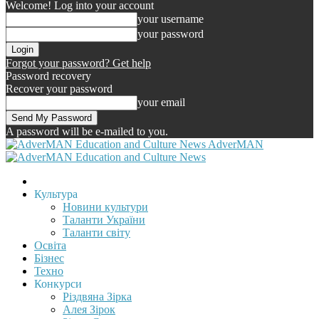
Welcome! Log into your account
your username
your password
Forgot your password? Get help
Password recovery
Recover your password
your email
A password will be e-mailed to you.
AdverMAN
Культура
Новини культури
Таланти України
Таланти світу
Освіта
Бізнес
Техно
Конкурси
Різдвяна Зірка
Алея Зірок