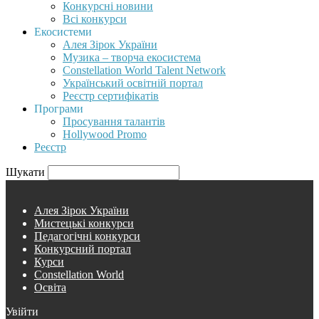
Конкурсні новини
Всі конкурси
Екосистеми
Алея Зірок України
Музика – творча екосистема
Constellation World Talent Network
Український освітній портал
Реєстр сертифікатів
Програми
Просування талантів
Hollywood Promo
Реєстр
Шукати
Алея Зірок України
Мистецькі конкурси
Педагогічні конкурси
Конкурсний портал
Курси
Constellation World
Освіта
Увійти