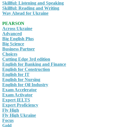
Skillful: Listening and Speaking
Skillful: Reading and Writing
Way Ahead for Ukraine
PEARSON
Across Ukraine
Advanced
Big English Plus
Big Science
Business Partner
Choices
Cutting Edge 3rd edition
English for Banking and Finance
English for Construction
English for IT
English for Nursing
English for Oil Industry
Exam Accelerator
Exam Activator
Expert IELTS
Expert Proficiency
Fly High
Fly High Ukraine
Focus
Gold