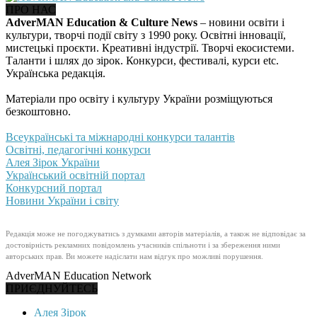
ПРО НАС
AdverMAN Education & Culture News
– новини освіти і
культури, творчі події світу з 1990 року. Освітні інновації,
мистецькі проєкти. Креативні індустрії. Творчі екосистеми.
Таланти і шлях до зірок. Конкурси, фестивалі, курси etc.
Українська редакція.
Матеріали про освіту і культуру України розміщуються
безкоштовно.
Всеукраїнські та міжнародні конкурси талантів
Освітні, педагогічні конкурси
Алея Зірок України
Український освітній портал
Конкурсний портал
Новини України і світу
Редакція може не погоджуватись з думками авторів матеріалів, а також не відповідає за
достовірність рекламних повідомлень учасників спільноти і за збереження ними
авторських прав. Ви можете надіслати нам відгук про можливі порушення.
AdverMAN Education Network
ПРИЄДНУЙТЕСЬ
Алея Зірок