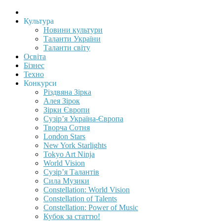
Культура
Новини культури
Таланти України
Таланти світу
Освіта
Бізнес
Техно
Конкурси
Різдвяна Зірка
Алея Зірок
Зірки Європи
Сузір’я Україна-Європа
Творча Сотня
London Stars
New York Starlights
Tokyo Art Ninja
World Vision
Сузір’я Талантів
Сила Музики
Constellation: World Vision
Constellation of Talents
Constellation: Power of Music
Кубок за статтю!