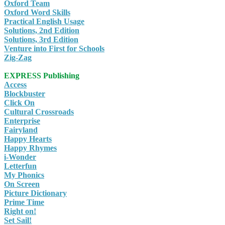
Oxford Team
Oxford Word Skills
Practical English Usage
Solutions, 2nd Edition
Solutions, 3rd Edition
Venture into First for Schools
Zig-Zag
EXPRESS Publishing
Access
Blockbuster
Click On
Cultural Crossroads
Enterprise
Fairyland
Happy Hearts
Happy Rhymes
i-Wonder
Letterfun
My Phonics
On Screen
Picture Dictionary
Prime Time
Right on!
Set Sail!