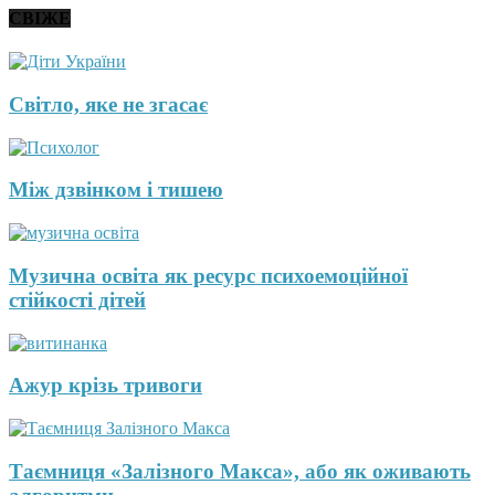
СВІЖЕ
Світло, яке не згасає
Між дзвінком і тишею
Музична освіта як ресурс психоемоційної
стійкості дітей
Ажур крізь тривоги
Таємниця «Залізного Макса», або як оживають