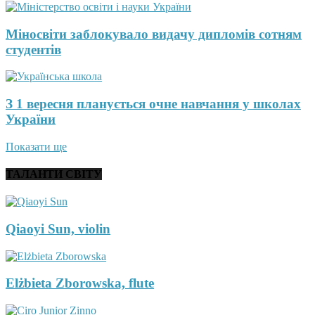
Міносвіти заблокувало видачу дипломів сотням
студентів
З 1 вересня планується очне навчання у школах
України
Показати ще
ТАЛАНТИ СВІТУ
Qiaoyi Sun, violin
Elżbieta Zborowska, flute