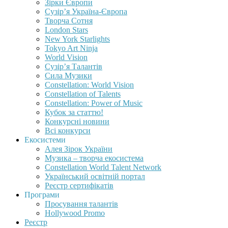
Зірки Європи
Сузір’я Україна-Європа
Творча Сотня
London Stars
New York Starlights
Tokyo Art Ninja
World Vision
Сузір’я Талантів
Сила Музики
Constellation: World Vision
Constellation of Talents
Constellation: Power of Music
Кубок за статтю!
Конкурсні новини
Всі конкурси
Екосистеми
Алея Зірок України
Музика – творча екосистема
Constellation World Talent Network
Український освітній портал
Реєстр сертифікатів
Програми
Просування талантів
Hollywood Promo
Реєстр