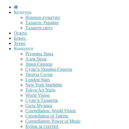
Культура
Новини культури
Таланти України
Таланти світу
Освіта
Бізнес
Техно
Конкурси
Різдвяна Зірка
Алея Зірок
Зірки Європи
Сузір’я Україна-Європа
Творча Сотня
London Stars
New York Starlights
Tokyo Art Ninja
World Vision
Сузір’я Талантів
Сила Музики
Constellation: World Vision
Constellation of Talents
Constellation: Power of Music
Кубок за статтю!