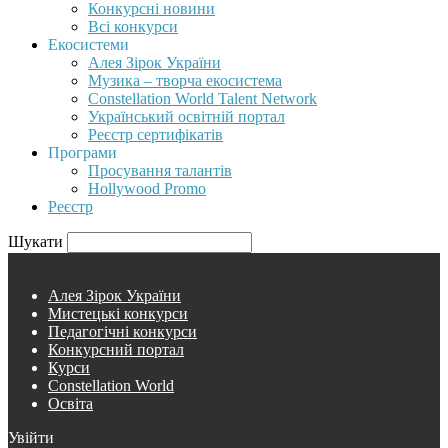
Конкурсні новини
Всі конкурси
Екосистеми
Алея Зірок України
Музика – творча екосистема
Constellation World Talent Network
Український освітній портал
Реєстр сертифікатів
Програми
Просування талантів
Hollywood Promo
Реєстр
Шукати
Алея Зірок України
Мистецькі конкурси
Педагогічні конкурси
Конкурсний портал
Курси
Constellation World
Освіта
Увійти