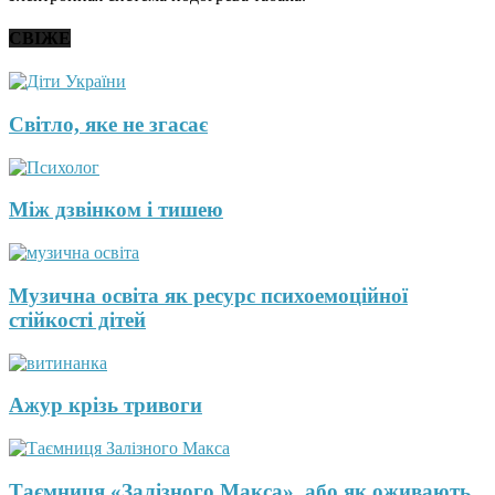
СВІЖЕ
Світло, яке не згасає
Між дзвінком і тишею
Музична освіта як ресурс психоемоційної
стійкості дітей
Ажур крізь тривоги
Таємниця «Залізного Макса», або як оживають