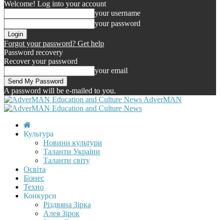
Welcome! Log into your account
your username
your password
Forgot your password? Get help
Password recovery
Recover your password
your email
A password will be e-mailed to you.
AdverMAN
Культура
Новини культури
Таланти України
Таланти світу
Освіта
Бізнес
Техно
Конкурси
Різдвяна Зірка
Алея Зірок