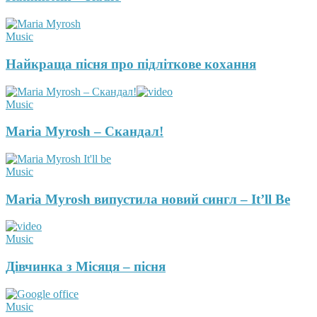
Music
Найкраща пісня про підліткове кохання
Music
Maria Myrosh – Скандал!
Music
Maria Myrosh випустила новий сингл – It’ll Be
Music
Дівчинка з Місяця – пісня
Music