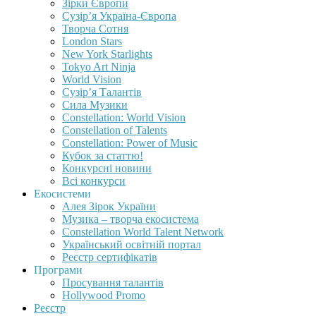
Зірки Європи
Сузір’я Україна-Європа
Творча Сотня
London Stars
New York Starlights
Tokyo Art Ninja
World Vision
Сузір’я Талантів
Сила Музики
Constellation: World Vision
Constellation of Talents
Constellation: Power of Music
Кубок за статтю!
Конкурсні новини
Всі конкурси
Екосистеми
Алея Зірок України
Музика – творча екосистема
Constellation World Talent Network
Український освітній портал
Реєстр сертифікатів
Програми
Просування талантів
Hollywood Promo
Реєстр