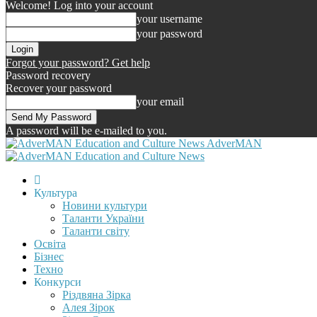
Welcome! Log into your account
your username
your password
Forgot your password? Get help
Password recovery
Recover your password
your email
A password will be e-mailed to you.
AdverMAN
Культура
Новини культури
Таланти України
Таланти світу
Освіта
Бізнес
Техно
Конкурси
Різдвяна Зірка
Алея Зірок