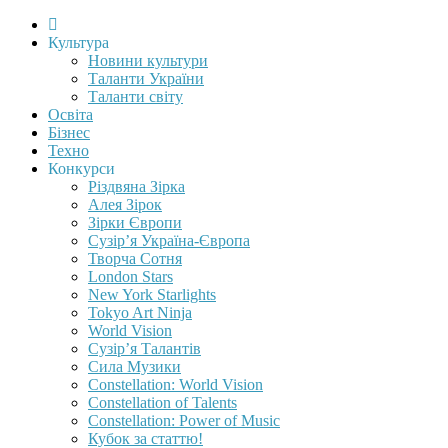
Культура
Новини культури
Таланти України
Таланти світу
Освіта
Бізнес
Техно
Конкурси
Різдвяна Зірка
Алея Зірок
Зірки Європи
Сузір’я Україна-Європа
Творча Сотня
London Stars
New York Starlights
Tokyo Art Ninja
World Vision
Сузір’я Талантів
Сила Музики
Constellation: World Vision
Constellation of Talents
Constellation: Power of Music
Кубок за статтю!