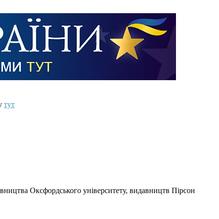
ту
тут
давництва Оксфордського університету, видавництв Пірсон