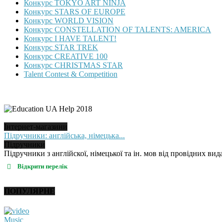
Конкурс TOKYO ART NINJA
Конкурс STARS OF EUROPE
Конкурс WORLD VISION
Конкурс CONSTELLATION OF TALENTS: AMERICA
Конкурс I HAVE TALENT!
Конкурс STAR TREK
Конкурс CREATIVE 100
Конкурс CHRISTMAS STAR
Talent Contest & Competition
Інтернет-магазини
Підручники: англійська, німецька...
Підручники
Підручники з англійскої, німецької та ін. мов від провідних вида
Відкрити перелік
ПОПУЛЯРНЕ
Music