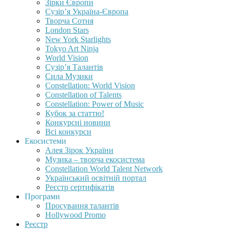
Зірки Європи
Сузір’я Україна-Європа
Творча Сотня
London Stars
New York Starlights
Tokyo Art Ninja
World Vision
Сузір’я Талантів
Сила Музики
Constellation: World Vision
Constellation of Talents
Constellation: Power of Music
Кубок за статтю!
Конкурсні новини
Всі конкурси
Екосистеми
Алея Зірок України
Музика – творча екосистема
Constellation World Talent Network
Український освітній портал
Реєстр сертифікатів
Програми
Просування талантів
Hollywood Promo
Реєстр