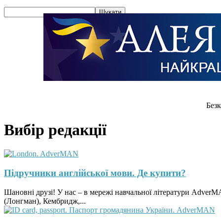
Безк
Вибір редакції
Підручники англійської мови. Де купити?
Шановні друзі! У нас – в мережі навчальної літератури Adver
(Лонгман), Кембридж,...