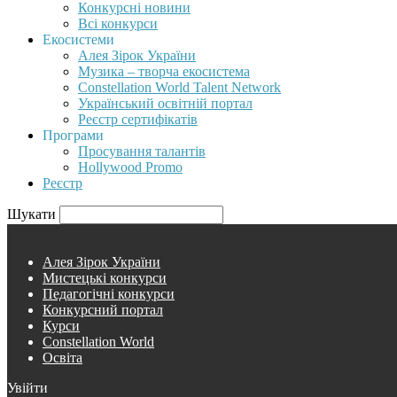
Конкурсні новини
Всі конкурси
Екосистеми
Алея Зірок України
Музика – творча екосистема
Constellation World Talent Network
Український освітній портал
Реєстр сертифікатів
Програми
Просування талантів
Hollywood Promo
Реєстр
Шукати
Алея Зірок України
Мистецькі конкурси
Педагогічні конкурси
Конкурсний портал
Курси
Constellation World
Освіта
Увійти