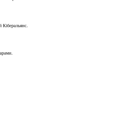
й Кіберальянс.
карами.