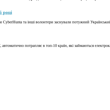
6 році
сти CyberHunta та інші волонтери заснували потужний Українськи
ії, автоматично потрапляє в топ-10 країн, які займаються електро