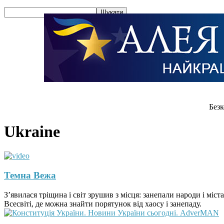
Безк
Ukraine
Темна Вежа
З’явилася тріщина і світ зрушив з місця: занепали народи і міс
Всесвіті, де можна знайти порятунок від хаосу і занепаду.