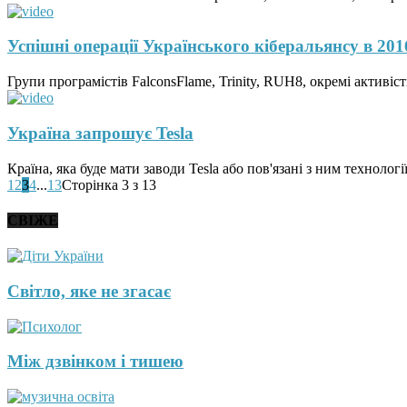
Успішні операції Українського кіберальянсу в 201
Групи програмістів FalconsFlame, Trinity, RUH8, окремі активі
Україна запрошує Tesla
Країна, яка буде мати заводи Tesla або пов'язані з ним технолог
1
2
3
4
...
13
Сторінка 3 з 13
СВІЖЕ
Світло, яке не згасає
Між дзвінком і тишею