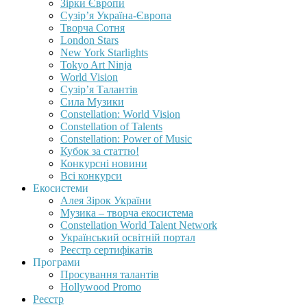
Зірки Європи
Сузір’я Україна-Європа
Творча Сотня
London Stars
New York Starlights
Tokyo Art Ninja
World Vision
Сузір’я Талантів
Сила Музики
Constellation: World Vision
Constellation of Talents
Constellation: Power of Music
Кубок за статтю!
Конкурсні новини
Всі конкурси
Екосистеми
Алея Зірок України
Музика – творча екосистема
Constellation World Talent Network
Український освітній портал
Реєстр сертифікатів
Програми
Просування талантів
Hollywood Promo
Реєстр