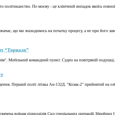
осто політиканство. По моєму - це клінічний випадок якоїсь повно
означає, що ми знаходимось на початку процесу, а не при його за
фт “Торнадо”
". Мобільний командний пункт. Судно на повітряній подушці, х
ст
одення. Перший політ літака Ан-132Д. "Козак-2" прийнятий на озб
свячена воїнам підрозділів Сил спеціальних операцій Збройних 