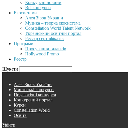
Конкурсні новини
Всі конкурси
Екосистеми
Алея Зірок України
Музика – творча екосистема
Constellation World Talent Network
Український освітній портал
Реєстр сертифікатів
Програми
Просування талантів
Hollywood Promo
Реєстр
Шукати
Алея Зірок України
Мистецькі конкурси
Педагогічні конкурси
Конкурсний портал
Курси
Constellation World
Освіта
Увійти