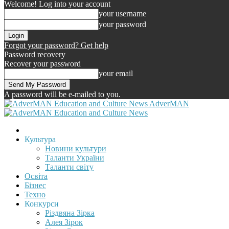
Welcome! Log into your account
your username
your password
Forgot your password? Get help
Password recovery
Recover your password
your email
A password will be e-mailed to you.
AdverMAN
Культура
Новини культури
Таланти України
Таланти світу
Освіта
Бізнес
Техно
Конкурси
Різдвяна Зірка
Алея Зірок