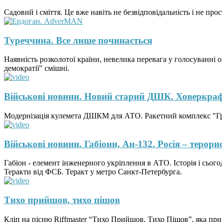
Садовий і сміття. Це вже навіть не безвідповідальність і не пр
Туреччина. Все лише починається
Наявність розколотої країни, невелика перевага у голосуванні 
демократії" смішні.
Військові новини. Новий старий ДШК. Ховеркра
Модернізація кулемета ДШКМ для АТО. Ракетний комплекс "Грім
Військові новини. Габіони, Ан-132. Росія – терори
Габіон - елемент інженерного укріплення в АТО. Історія і сьог
Теракти від ФСБ. Теракт у метро Санкт-Петербурга.
Тихо прийшов, тихо пішов
Кліп на пісню Riffmaster “Тихо Прийшов, Тихо Пішов”, яка при