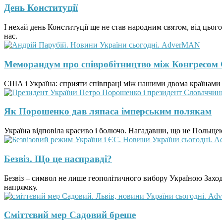
День Конституції
І нехай день Конституції ще не став народним святом, від цьог
нас.
Меморандум про співробітництво між Конгресом
США і Україна: сприяти співпраці між нашими двома країнами з 
Як Порошенко дав ляпаса імперським полякам
Україна відповіла красиво і болючо. Нагадавши, що не Польщею є
Безвіз. Що це насправді?
Безвіз – символ не лише геополітичного вибору Україною Заход
напрямку.
Сміттєвий мер Садовий бреше