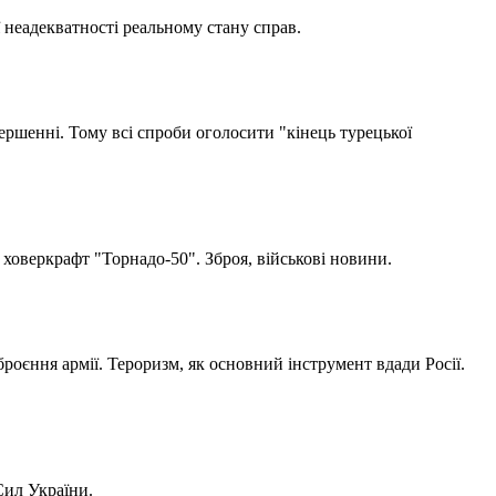
ї неадекватності реальному стану справ.
вершенні. Тому всі спроби оголосити "кінець турецької
оверкрафт "Торнадо-50". Зброя, військові новини.
роєння армії. Тероризм, як основний інструмент вдади Росії.
Сил України.