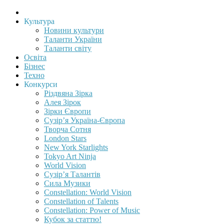
Культура
Новини культури
Таланти України
Таланти світу
Освіта
Бізнес
Техно
Конкурси
Різдвяна Зірка
Алея Зірок
Зірки Європи
Сузір’я Україна-Європа
Творча Сотня
London Stars
New York Starlights
Tokyo Art Ninja
World Vision
Сузір’я Талантів
Сила Музики
Constellation: World Vision
Constellation of Talents
Constellation: Power of Music
Кубок за статтю!