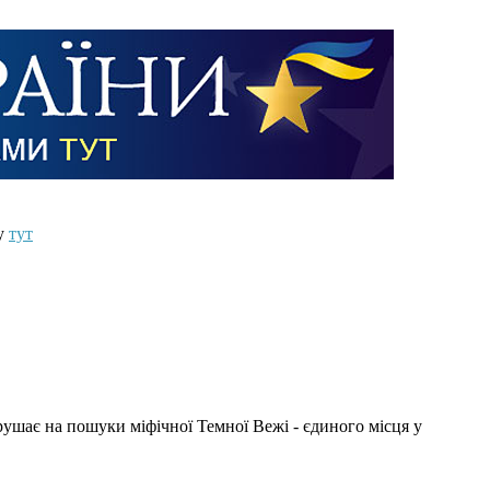
ту
тут
ирушає на пошуки міфічної Темної Вежі - єдиного місця у