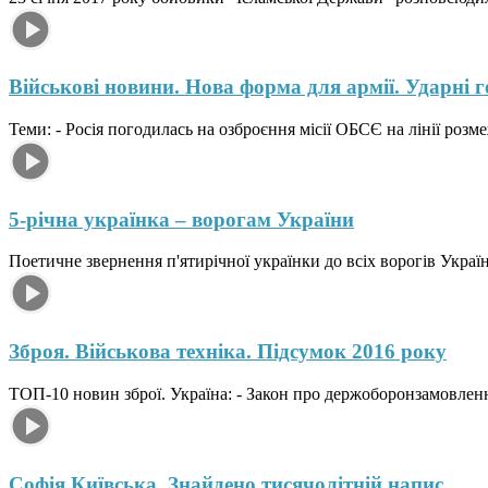
Військові новини. Нова форма для армії. Ударні 
Теми: - Росія погодилась на озброєння місії ОБСЄ на лінії розм
5-річна українка – ворогам України
Поетичне звернення п'ятирічної українки до всіх ворогів Украї
Зброя. Військова техніка. Підсумок 2016 року
ТОП-10 новин зброї. Україна: - Закон про держоборонзамовлення
Софія Київська. Знайдено тисячолітній напис