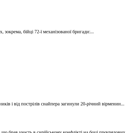
 зокрема, бійці 72-ї механізованої бригади:...
иків і від пострілів снайпера загинули 20-річний вірменин...
що брав участь в сирійському конфлікті на боці проурядових...