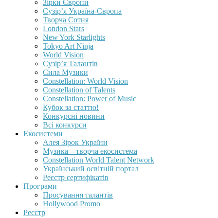
Зірки Європи
Сузір’я Україна-Європа
Творча Сотня
London Stars
New York Starlights
Tokyo Art Ninja
World Vision
Сузір’я Талантів
Сила Музики
Constellation: World Vision
Constellation of Talents
Constellation: Power of Music
Кубок за статтю!
Конкурсні новини
Всі конкурси
Екосистеми
Алея Зірок України
Музика – творча екосистема
Constellation World Talent Network
Український освітній портал
Реєстр сертифікатів
Програми
Просування талантів
Hollywood Promo
Реєстр