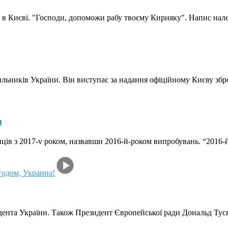
 в Києві. "Господи, допоможи рабу твоєму Кирияку". Напис нале
ильників України. Він виступає за надання офіційному Києву збро
м
ців з 2017-v роком, назвавши 2016-й-роком випробувань. “2016-й
зидента України. Також Президент Європейської ради Дональд Т