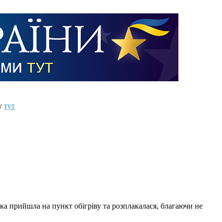
ту
тут
інка прийшла на пункт обігріву та розплакалася, благаючи не