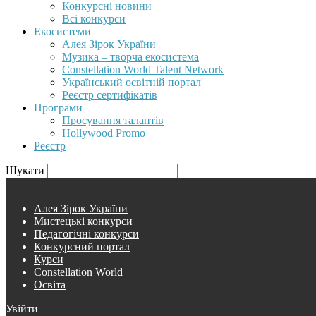
Конкурсні новини
Всі конкурси
Екосистеми
Алея Зірок України
Музика – творча екосистема
Constellation World Talent Network
Український освітній портал
Реєстр сертифікатів
Програми
Просування талантів
Hollywood Promo
Реєстр
Шукати
Алея Зірок України
Мистецькі конкурси
Педагогічні конкурси
Конкурсний портал
Курси
Constellation World
Освіта
Увійти