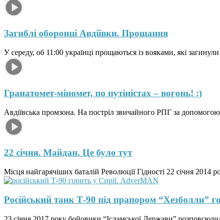
Загиблі оборонці Авдіївки. Прощання
У середу, об 11:00 українці прощаються із вояками, які загинули
Гранатомет-міномет, по путіністах – вогонь! :)
Авдіївська промзона. На постріл звичайного РПГ за допомогою
22 січня. Майдан. Це було тут
Місця найгарячіших баталій Революції Гідності 22 січня 2014 ро
Російський танк Т-90 під прапором “Хезболли” го
23 січня 2017 року бойовики “Ісламської Держави” розповсюдили