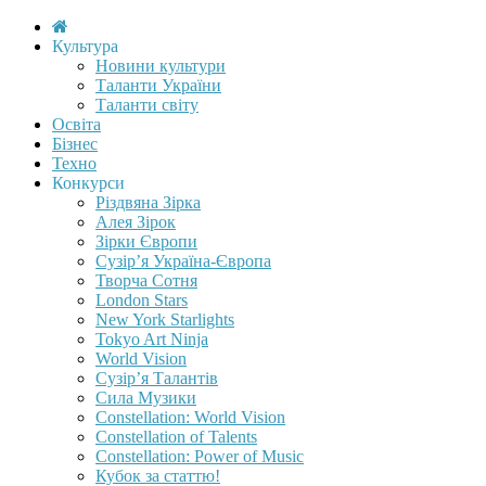
Культура
Новини культури
Таланти України
Таланти світу
Освіта
Бізнес
Техно
Конкурси
Різдвяна Зірка
Алея Зірок
Зірки Європи
Сузір’я Україна-Європа
Творча Сотня
London Stars
New York Starlights
Tokyo Art Ninja
World Vision
Сузір’я Талантів
Сила Музики
Constellation: World Vision
Constellation of Talents
Constellation: Power of Music
Кубок за статтю!