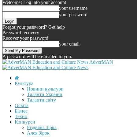
Welcome! Log into your account
your username
your password
Forgot your password? Get help
Password recovery
Recover your password
your email
A password will be e-mailed to you.
AdverMAN
Культура
Новини культури
Таланти України
Таланти світу
Освіта
Бізнес
Техно
Конкурси
Різдвяна Зірка
Алея Зірок