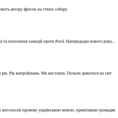
жить автору фресок на стінах собору.
ї та посилення санкцій проти Росії. Напередодні нового року...
 рік. Рік випробувань. Ми вистояли. Почали дивитися на світ
уск виголосив промову українською мовою, привітавши громадян