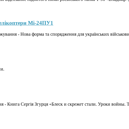
гелікоптери Мі-24ПУ1
ежування - Нова форма та спорядження для українських військових
ни.
 - Книга Сергія Згурця «Блеск и скрежет стали. Уроки войны. То