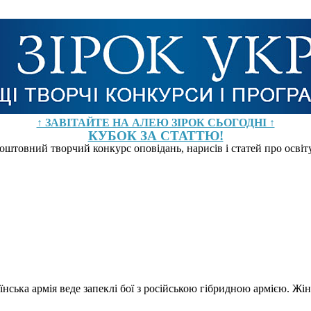
↑ ЗАВІТАЙТЕ НА АЛЕЮ ЗІРОК СЬОГОДНІ ↑
КУБОК ЗА СТАТТЮ!
оштовний творчий конкурс оповідань, нарисів і статей про осві
раїнська армія веде запеклі бої з російською гібридною армією. Ж