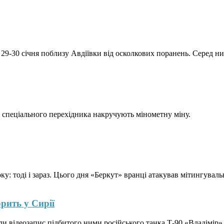
 29-30 січня поблизу Авдіївки від осколкових поранень. Серед них,
 спеціального перехідника накручують мінометну міну.
ку: тоді і зараз. Цього дня «Беркут» вранці атакував мітингувальн
рить у Сирії
 відеозапис підбитого ними російського танка Т-90 «Владімір», 