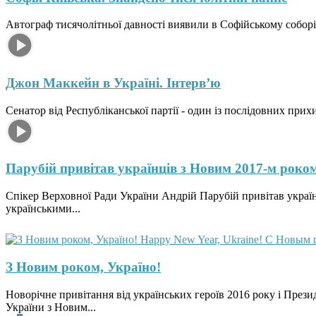
Автограф тисячолітньої давності виявили в Софійському соборі
Джон Маккейн в Україні. Інтерв’ю
Сенатор від Республіканської партії - один із послідовних прих
Парубій привітав українців з Новим 2017-м роко
Спікер Верховної Ради України Андрій Парубій привітав україн
українськими...
З Новим роком, Україно!
Новорічне привітання від українських героїв 2016 року і Пре
України з Новим...