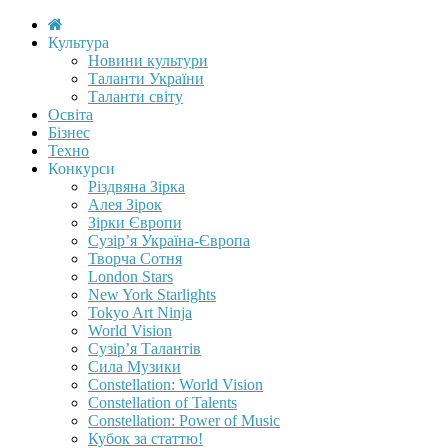
Культура
Новини культури
Таланти України
Таланти світу
Освіта
Бізнес
Техно
Конкурси
Різдвяна Зірка
Алея Зірок
Зірки Європи
Сузір’я Україна-Європа
Творча Сотня
London Stars
New York Starlights
Tokyo Art Ninja
World Vision
Сузір’я Талантів
Сила Музики
Constellation: World Vision
Constellation of Talents
Constellation: Power of Music
Кубок за статтю!