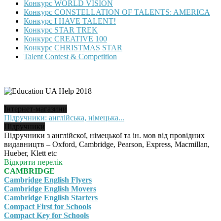
Конкурс WORLD VISION
Конкурс CONSTELLATION OF TALENTS: AMERICA
Конкурс I HAVE TALENT!
Конкурс STAR TREK
Конкурс CREATIVE 100
Конкурс CHRISTMAS STAR
Talent Contest & Competition
Інтернет-магазини
Підручники: англійська, німецька...
Підручники
Підручники з англійскої, німецької та ін. мов від провідних
видавництв – Oxford, Cambridge, Pearson, Express, Macmillan,
Hueber, Klett etc
Відкрити перелік
CAMBRIDGE
Cambridge English Flyers
Cambridge English Movers
Cambridge English Starters
Compact First for Schools
Compact Key for Schools