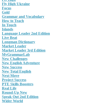
Fly High Ukraine
Focus
Gold
Grammar and Vocabulary
How to Teach
In Touch
Islands
Language Leader 2nd Edition
Live Beat
Longman Dictionary
Market Leader
Market Leader 3rd Edition
MyGrammarLab
New Challenges
New English Adventure
New Success
New Total English
Next Move
Project Success
PTE Skills Boosters
Real Life
Round-Up New
Speak Out 2nd Edition
Wider World