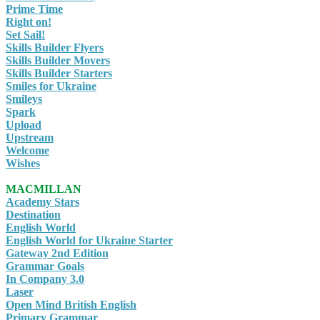
Prime Time
Right on!
Set Sail!
Skills Builder Flyers
Skills Builder Movers
Skills Builder Starters
Smiles for Ukraine
Smileys
Spark
Upload
Upstream
Welcome
Wishes
MACMILLAN
Academy Stars
Destination
English World
English World for Ukraine Starter
Gateway 2nd Edition
Grammar Goals
In Company 3.0
Laser
Open Mind British English
Primary Grammar