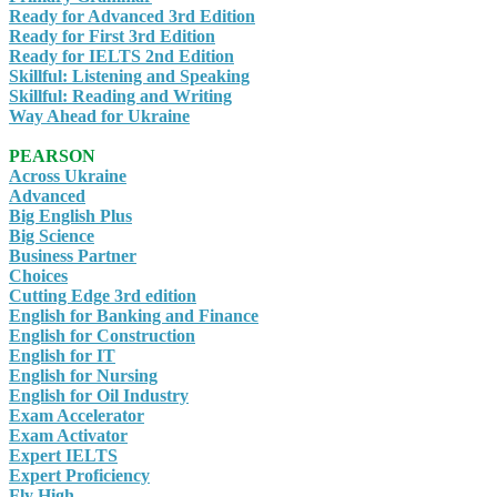
Ready for Advanced 3rd Edition
Ready for First 3rd Edition
Ready for IELTS 2nd Edition
Skillful: Listening and Speaking
Skillful: Reading and Writing
Way Ahead for Ukraine
PEARSON
Across Ukraine
Advanced
Big English Plus
Big Science
Business Partner
Choices
Cutting Edge 3rd edition
English for Banking and Finance
English for Construction
English for IT
English for Nursing
English for Oil Industry
Exam Accelerator
Exam Activator
Expert IELTS
Expert Proficiency
Fly High