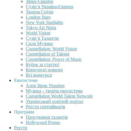
Зірки Європи
Сузір’я Україна-Європа
Творча Сотня
London Stars
New York Starlights
Tokyo Art Ninja
World Vision
Сузір’я Талантів
Сила Музики
Constellation: World Vision
Constellation of Talents
Constellation: Power of Music
Кубок за статтю!
Конкурсні новини
Всі конкурси
Екосистеми
Алея Зірок України
Музика – творча екосистема
Constellation World Talent Network
Український освітній портал
Реєстр сертифікатів
Програми
Просування талантів
Hollywood Promo
Реєстр