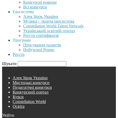
Конкурсні новини
Всі конкурси
Екосистеми
Алея Зірок України
Музика – творча екосистема
Constellation World Talent Network
Український освітній портал
Реєстр сертифікатів
Програми
Просування талантів
Hollywood Promo
Реєстр
Шукати
Алея Зірок України
Мистецькі конкурси
Педагогічні конкурси
Конкурсний портал
Курси
Constellation World
Освіта
Увійти