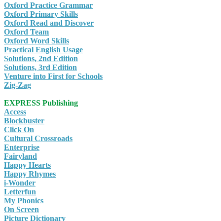
Oxford Practice Grammar
Oxford Primary Skills
Oxford Read and Discover
Oxford Team
Oxford Word Skills
Practical English Usage
Solutions, 2nd Edition
Solutions, 3rd Edition
Venture into First for Schools
Zig-Zag
EXPRESS Publishing
Access
Blockbuster
Click On
Cultural Crossroads
Enterprise
Fairyland
Happy Hearts
Happy Rhymes
i-Wonder
Letterfun
My Phonics
On Screen
Picture Dictionary