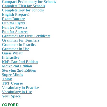
Compact Preliminary for Schools
Complete First for Schools
Complete Key for Schools
English Prepare!
Exam Booster
Fun for Flyers
Fun for Movers
Fun for Starters
Grammar for First Certificate
Grammar for Teachers
Grammar in Practice
Grammar in Use
Guess What!
Interactive
Kid’s Box 2nd Edition
More! 2nd Edition
Storyfun 2nd Edition
Super Minds
Think
TKT Course
Vocabulary in Practice
Vocabulary in Use
Your Space
OXFORD