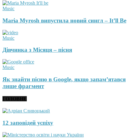
Music
Maria Myrosh випустила новий сингл – It’ll Be
Music
Дівчинка з Місяця – пісня
Music
Як знайти пісню в Google, якщо запам’ятався
лише фрагмент
ГОЛОВНЕ
12 заповідей успіху