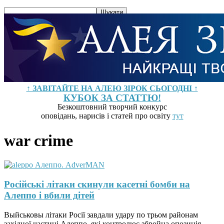
↑ ЗАВІТАЙТЕ НА АЛЕЮ ЗІРОК СЬОГОДНІ ↑
КУБОК ЗА СТАТТЮ!
Безкоштовний творчий конкурс
оповідань, нарисів і статей про освіту
тут
war crime
Російські літаки скинули касетні бомби на
Алеппо і вбили дітей
Выйськовы літаки Росії завдали удару по трьом районам
західної частині Алеппо, які контролює збройна опозиція,