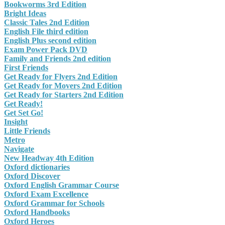
Bookworms 3rd Edition
Bright Ideas
Classic Tales 2nd Edition
English File third edition
English Plus second edition
Exam Power Pack DVD
Family and Friends 2nd edition
First Friends
Get Ready for Flyers 2nd Edition
Get Ready for Movers 2nd Edition
Get Ready for Starters 2nd Edition
Get Ready!
Get Set Go!
Insight
Little Friends
Metro
Navigate
New Headway 4th Edition
Oxford dictionaries
Oxford Discover
Oxford English Grammar Course
Oxford Exam Excellence
Oxford Grammar for Schools
Oxford Handbooks
Oxford Heroes