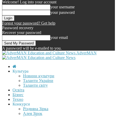
Welcome! Log into your account
your username
your password
Forgot your password? Get help
Password recovery
Recover your password
your email
A password will be e-mailed to you.
AdverMAN
Культура
Новини культури
Таланти України
Таланти світу
Освіта
Бізнес
Техно
Конкурси
Різдвяна Зірка
Алея Зірок