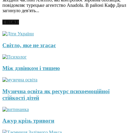
повідомляє турецьке агентство Anadolu. В районі Кафр Деал
загинуло дев'ять...
СВІЖЕ
Світло, яке не згасає
Між дзвінком і тишею
Музична освіта як ресурс психоемоційної
стійкості дітей
Ажур крізь тривоги