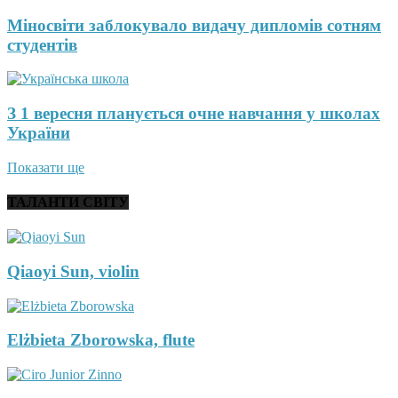
Міносвіти заблокувало видачу дипломів сотням
студентів
З 1 вересня планується очне навчання у школах
України
Показати ще
ТАЛАНТИ СВІТУ
Qiaoyi Sun, violin
Elżbieta Zborowska, flute