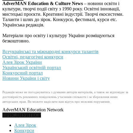
AdverMAN Education & Culture News
– новини освіти і
культури, творчі події світу з 1990 року. Освітні інновації,
мистецькі проєкти. Креативні індустрії. Творчі екосистеми.
Таланти і шлях до зірок. Конкурси, фестивалі, курси etc.
Українська редакція.
Матеріали про освіту і культуру України розміщуються
безкоштовно.
Всеукраїнські та міжнародні конкурси талантів
Освітні, педагогічні конкурси
Алея Зірок України
Український освітній портал
Конкурсний портал
Новини України і світу
Редакція може не погоджуватись з думками авторів матеріалів, а також не відповідає за
достовірність рекламних повідомлень учасників спільноти і за збереження ними
авторських прав. Ви можете надіслати нам відгук про можливі порушення.
AdverMAN Education Network
ПРИЄДНУЙТЕСЬ
Алея Зірок
Конкурси