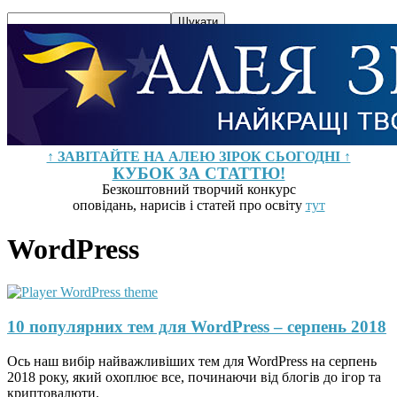
↑ ЗАВІТАЙТЕ НА АЛЕЮ ЗІРОК СЬОГОДНІ ↑
КУБОК ЗА СТАТТЮ!
Безкоштовний творчий конкурс
оповідань, нарисів і статей про освіту
тут
WordPress
10 популярних тем для WordPress – серпень 2018
Ось наш вибір найважливіших тем для WordPress на серпень
2018 року, який охоплює все, починаючи від блогів до ігор та
криптовалюти.