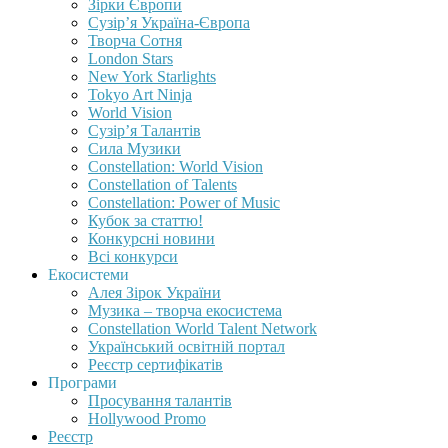
Зірки Європи
Сузір’я Україна-Європа
Творча Сотня
London Stars
New York Starlights
Tokyo Art Ninja
World Vision
Сузір’я Талантів
Сила Музики
Constellation: World Vision
Constellation of Talents
Constellation: Power of Music
Кубок за статтю!
Конкурсні новини
Всі конкурси
Екосистеми
Алея Зірок України
Музика – творча екосистема
Constellation World Talent Network
Український освітній портал
Реєстр сертифікатів
Програми
Просування талантів
Hollywood Promo
Реєстр