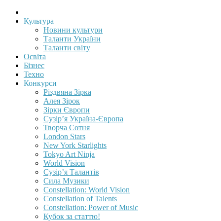
Культура
Новини культури
Таланти України
Таланти світу
Освіта
Бізнес
Техно
Конкурси
Різдвяна Зірка
Алея Зірок
Зірки Європи
Сузір’я Україна-Європа
Творча Сотня
London Stars
New York Starlights
Tokyo Art Ninja
World Vision
Сузір’я Талантів
Сила Музики
Constellation: World Vision
Constellation of Talents
Constellation: Power of Music
Кубок за статтю!