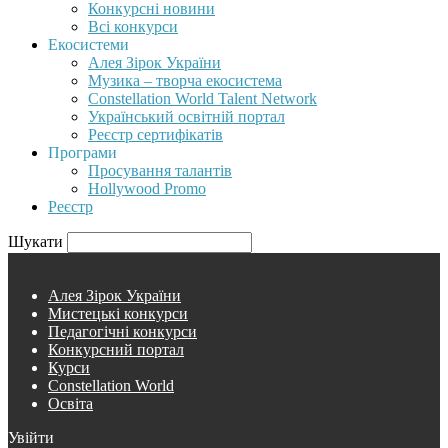
Конкурсні новини
Всі конкурси
Екосистеми
Алея Зірок України
Музика – творча екосистема
Constellation World Talent Network
Український освітній портал
Реєстр сертифікатів
Програми
Просування талантів
Hollywood Promo
Реєстр
Шукати
Алея Зірок України
Мистецькі конкурси
Педагогічні конкурси
Конкурсний портал
Курси
Constellation World
Освіта
Увійти