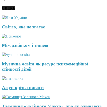
СВІЖЕ
Світло, яке не згасає
Між дзвінком і тишею
Музична освіта як ресурс психоемоційної
стійкості дітей
Ажур крізь тривоги
Таємниця «Залізного Макса», або як оживають