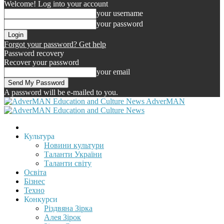
Welcome! Log into your account
your username
your password
Forgot your password? Get help
Password recovery
Recover your password
your email
A password will be e-mailed to you.
AdverMAN
Культура
Новини культури
Таланти України
Таланти світу
Освіта
Бізнес
Техно
Конкурси
Різдвяна Зірка
Алея Зірок