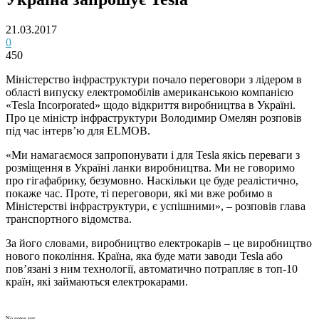
21.03.2017
0
450
Міністерство інфраструктури почало переговори з лідером в
області випуску електромобілів американською компанією
«Tesla Incorporated» щодо відкриття виробництва в Україні.
Про це міністр інфраструктури Володимир Омелян розповів
під час інтерв’ю для ELMOB.
«Ми намагаємося запропонувати і для Tesla якісь переваги з
розміщення в Україні ланки виробництва. Ми не говоримо
про гігафабрику, безумовно. Наскільки це буде реалістично,
покаже час. Проте, ті переговори, які ми вже робимо в
Міністерстві інфраструктури, є успішними», – розповів глава
транспортного відомства.
За його словами, виробництво електрокарів – це виробництво
нового покоління. Країна, яка буде мати заводи Tesla або
пов’язані з ним технології, автоматично потрапляє в топ-10
країн, які займаються електрокарами.
No votes yet.