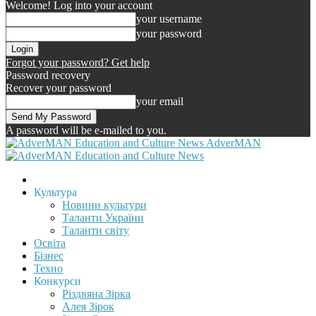
Welcome! Log into your account
your username
your password
Forgot your password? Get help
Password recovery
Recover your password
your email
A password will be e-mailed to you.
AdverMAN
Культура
Новини культури
Таланти України
Таланти світу
Освіта
Бізнес
Техно
Конкурси
Різдвяна Зірка
Алея Зірок