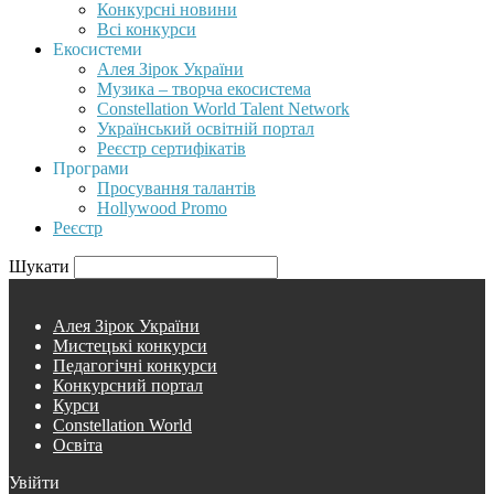
Конкурсні новини
Всі конкурси
Екосистеми
Алея Зірок України
Музика – творча екосистема
Constellation World Talent Network
Український освітній портал
Реєстр сертифікатів
Програми
Просування талантів
Hollywood Promo
Реєстр
Шукати
Алея Зірок України
Мистецькі конкурси
Педагогічні конкурси
Конкурсний портал
Курси
Constellation World
Освіта
Увійти