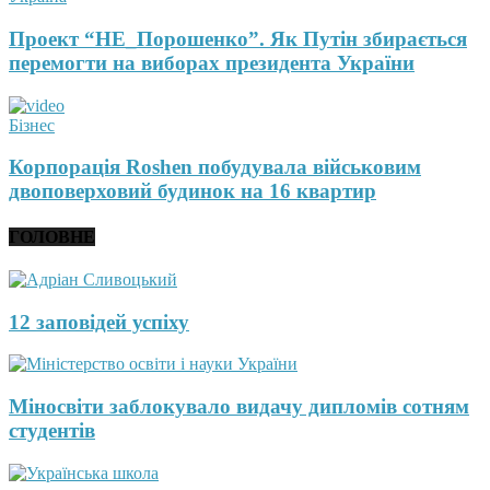
Проект “НЕ_Порошенко”. Як Путін збирається
перемогти на виборах президента України
Бізнес
Корпорація Roshen побудувала військовим
двоповерховий будинок на 16 квартир
ГОЛОВНЕ
12 заповідей успіху
Міносвіти заблокувало видачу дипломів сотням
студентів