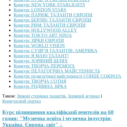
Конкурс NEW YORK STARLIGHTS
Конкурс LONDON STARS
Конкурс ПАРИЖ: ТАЛАНТИ ЄВРОПИ
Конкурс БЕРЛІН: ТАЛАНТИ ЄВРОПИ
Конкурс РИМ: ТАЛАНТИ ЄВРОПИ
Конкурс HOLLYWOOD ALLEY
Конкурс TOKYO ART NINJA
Конкурс ЗІРКИ ЄВРОПИ
Конкурс WORLD VISION
Конкурс СУЗІР’Я ТАЛАНТІВ: АМЕРИКА
Конкурс Я МАЮ ТАЛАНТ!
Конкурс ЗОРЯНИЙ ШЛЯХ
Конкурс ТВОРЧА ПЕРЕМОГА
Конкурс ПЕДАГОГІЧНА МАЙСТЕРНІСТЬ
Конкурс педагогічної майстерності СОНЦЕ СОКРАТА
Конкурс ТВОРЧА СОТНЯ
Конкурс РІЗДВЯНА ЗІРКА
Також:
Зіркові сторінки талантів
,
Зоряний журнал
і
Конкурсний портал
Курс підвищення кваліфікації вчителів на 60
годин: "Музична освіта і музична індустрія:
Україна, Європа, світ" ↓