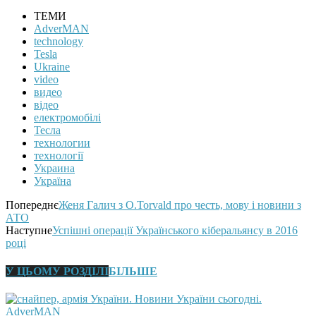
ТЕМИ
AdverMAN
technology
Tesla
Ukraine
video
видео
відео
електромобілі
Тесла
технологии
технології
Украина
Україна
Попереднє
Женя Галич з O.Torvald про честь, мову і новини з
АТО
Наступне
Успішні операції Українського кіберальянсу в 2016
році
У ЦЬОМУ РОЗДІЛІ
БІЛЬШЕ