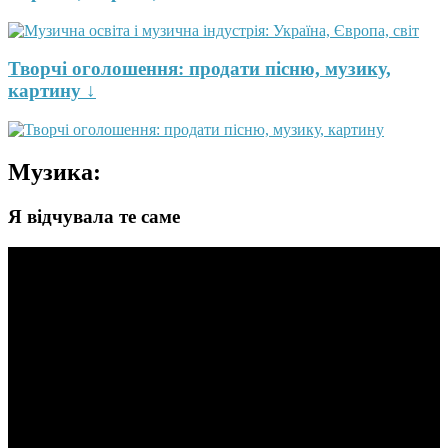
Творчі оголошення: продати пісню, музику,
картину ↓
Музика:
Я відчувала те саме