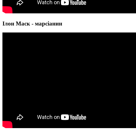
Ілон Маск - марсіанин