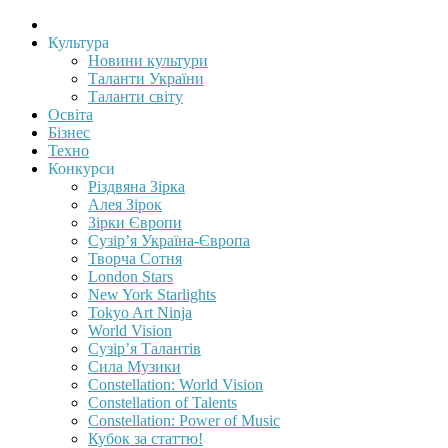
Культура
Новини культури
Таланти України
Таланти світу
Освіта
Бізнес
Техно
Конкурси
Різдвяна Зірка
Алея Зірок
Зірки Європи
Сузір’я Україна-Європа
Творча Сотня
London Stars
New York Starlights
Tokyo Art Ninja
World Vision
Сузір’я Талантів
Сила Музики
Constellation: World Vision
Constellation of Talents
Constellation: Power of Music
Кубок за статтю!