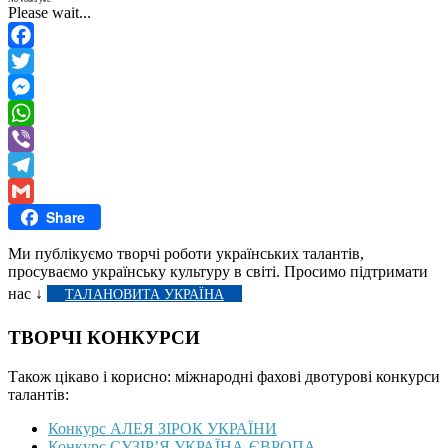
Please wait...
Facebook
Twitter
Messenger
WhatsApp
Viber
Telegram
Share
Gmail
Ми публікуємо творчі роботи українських талантів,
просуваємо українську культуру в світі. Просимо підтримати
нас ↓
ТАЛАНОВИТА УКРАЇНА
ТВОРЧІ КОНКУРСИ
Також цікаво і корисно: міжнародні фахові двотурові конкурси
талантів:
Конкурс АЛЕЯ ЗІРОК УКРАЇНИ
Конкурс СУЗІР’Я УКРАЇНА-ЄВРОПА