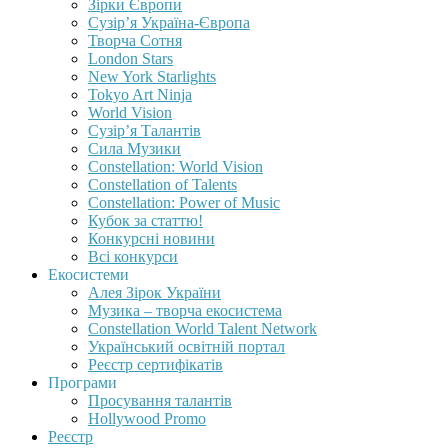
Зірки Європи
Сузір’я Україна-Європа
Творча Сотня
London Stars
New York Starlights
Tokyo Art Ninja
World Vision
Сузір’я Талантів
Сила Музики
Constellation: World Vision
Constellation of Talents
Constellation: Power of Music
Кубок за статтю!
Конкурсні новини
Всі конкурси
Екосистеми
Алея Зірок України
Музика – творча екосистема
Constellation World Talent Network
Український освітній портал
Реєстр сертифікатів
Програми
Просування талантів
Hollywood Promo
Реєстр