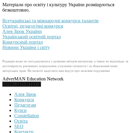
Матеріали про освіту і культуру України розміщуються
безкоштовно.
Всеукраїнські та міжнародні конкурси талантів
Освітні, педагогічні конкурси
Алея Зірок України
Український освітній портал
Конкурсний портал
Новини України і світу
Редакція може не погоджуватись з думками авторів матеріалів, а також не відповідає за
достовірність рекламних повідомлень учасників спільноти і за збереження ними
авторських прав. Ви можете надіслати нам відгук про можливі порушення.
AdverMAN Education Network
ПРИЄДНУЙТЕСЬ
Алея Зірок
Конкурси
Педагогам
Курси
Constellation
Освіта
SEO
Контакти