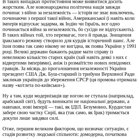
В таких випадках протистояння може виявитися досить
жорстким. Але новонароджена політична нація завжди
починає з війни за незалежність — історія не знає виключень,
починаючи з першої такої війни, Американської (і навіть коли
імперія відпускає задарма, як Індію чи Ізраїль, все одно
починається війна за незалежність, бо сусіди не відпускають).
В таких війнах той, хто перемагає, того й правда. Знищення
іракського режиму створило для курдів історичний шанс. Але
їхня поява так само нікому не вигідна, як поява України у 1991
році. Великі держави бажають радше мати справу із
невеликою кількістю старих країн (хай навіть деякі з них є
відвертими імперіями), аніж із розмаїтістю нових невідомих
гравців. За місяць до проголошення незалежності України
президент США Дж. Буш-старший із трибуни Верховної Ради
закликав українців до збереження СРСР (ця промова отримала
назву «котлета по-київськи»).
Ну а там, куди модернізація ще ногою не ступала (наприклад,
арабський світ), будуть виникати не національні держави, а
навпаки, нові імперії — такі, як ІДІЛ. Безумовно, Курдистан
забере свою частку Сирії, яка (так само, як Ірак) тримається
докупи лише завдяки силі.
Отже, першим великим фактором, що визначає ситуацію, є
стадія розвитку людської спільноти: домодерна, початкова