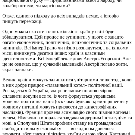
національного руху — представниками всього народу, чи
колаборантами, чи маргіналами?
Отже, єдиного підходу до всіх випадків немає, а історію
пишуть переможці.
Одне можна сказати точно: кількість країн у світі буде
збільшуватися. Цей процес не зупинити, у нього є занадто
багато економічних, політичних, психологічних та соціальних
чинників. Всі імперії рано чи пізно розпадуться, і на їхньому
місці виникнуть десятки інших країн із власними
ідентичностями. Всі імперії чекає доля Австро-Угорської. Але
це не означає, що у сучасній маленькій Австрії погано жити,
якраз навпаки.
Великі країни можуть залишатися унітарними лише тоді, коли
в них добре працює «плавильний котел» політичної нації.
Розпадеться й Україна, якщо не зможе повною мірою
сплавити докупи все те, із чого формується українська
модерна політична нація (ось чому будь-які крайні рішення у
мовному питанні можуть призвести до катастрофічних
наслідків). Франція провела асиміляцію свого півдня вогнем і
мечем, Німеччина впоралася завдяки модерним інституціям та
мові, а Сполучені Штати зробили ставку на громадянські
свободи та вільну економіку — і все одно їм довелося
воювати, зберігаючи цілісність країни силою зброї. Кастильці,