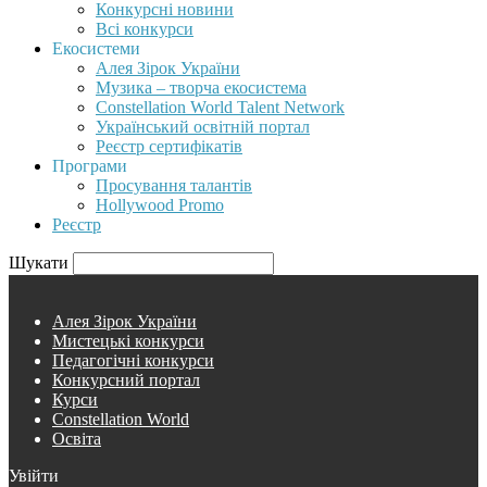
Конкурсні новини
Всі конкурси
Екосистеми
Алея Зірок України
Музика – творча екосистема
Constellation World Talent Network
Український освітній портал
Реєстр сертифікатів
Програми
Просування талантів
Hollywood Promo
Реєстр
Шукати
Алея Зірок України
Мистецькі конкурси
Педагогічні конкурси
Конкурсний портал
Курси
Constellation World
Освіта
Увійти