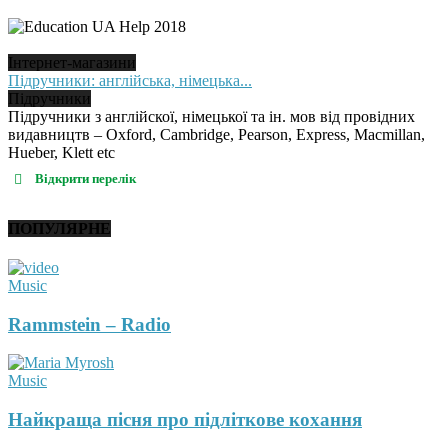
Інтернет-магазини
Підручники: англійська, німецька...
Підручники
Підручники з англійскої, німецької та ін. мов від провідних
видавництв – Oxford, Cambridge, Pearson, Express, Macmillan,
Hueber, Klett etc
Відкрити перелік
ПОПУЛЯРНЕ
Music
Rammstein – Radio
Music
Найкраща пісня про підліткове кохання