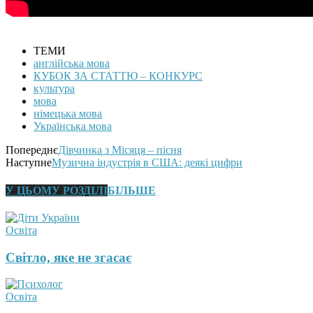
ТЕМИ
англійська мова
КУБОК ЗА СТАТТЮ – КОНКУРС
культура
мова
німецька мова
Українська мова
Попереднє
Дівчинка з Місяця – пісня
Наступне
Музична індустрія в США: деякі цифри
У ЦЬОМУ РОЗДІЛІ
БІЛЬШЕ
Освіта
Світло, яке не згасає
Освіта