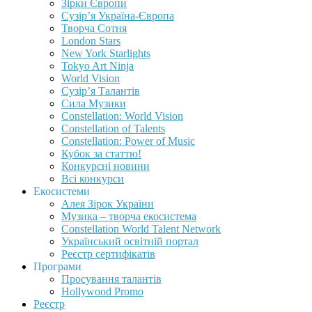
Зірки Європи
Сузір’я Україна-Європа
Творча Сотня
London Stars
New York Starlights
Tokyo Art Ninja
World Vision
Сузір’я Талантів
Сила Музики
Constellation: World Vision
Constellation of Talents
Constellation: Power of Music
Кубок за статтю!
Конкурсні новини
Всі конкурси
Екосистеми
Алея Зірок України
Музика – творча екосистема
Constellation World Talent Network
Український освітній портал
Реєстр сертифікатів
Програми
Просування талантів
Hollywood Promo
Реєстр