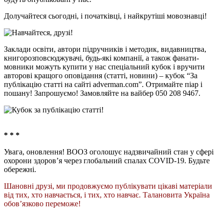
Долучайтеся сьогодні, і початківці, і найкрутіші мовознавці!
Заклади освіти, автори підручників і методик, видавництва,
книгорозповсюджувачі, будь-які компанії, а також фанати-
мовники можуть купити у нас спеціальний кубок і вручити
авторові кращого оповідання (статті, новини) – кубок “За
публiкацiю статтi на сайтi adverman.com”. Отримайте піар і
пошану! Запрошуємо! Замовляйте на вайбер 050 208 9467.
* * *
Увага, оновлення! ВООЗ оголошує надзвичайний стан у сфері
охорони здоров’я через глобальний спалах COVID-19. Будьте
обережні.
Шановні друзі, ми продовжуємо публікувати цікаві матеріали
від тих, хто навчається, і тих, хто навчає. Талановита Україна
обов’язково переможе!