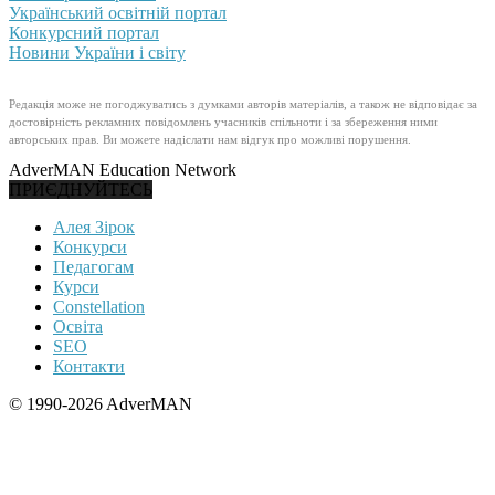
Український освітній портал
Конкурсний портал
Новини України і світу
Редакція може не погоджуватись з думками авторів матеріалів, а також не відповідає за
достовірність рекламних повідомлень учасників спільноти і за збереження ними
авторських прав. Ви можете надіслати нам відгук про можливі порушення.
AdverMAN Education Network
ПРИЄДНУЙТЕСЬ
Алея Зірок
Конкурси
Педагогам
Курси
Constellation
Освіта
SEO
Контакти
© 1990-2026 AdverMAN