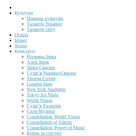
Культура
Новини культури
Таланти України
Таланти світу
Освіта
Бізнес
Техно
Конкурси
Різдвяна Зірка
Алея Зірок
Зірки Європи
Сузір’я Україна-Європа
Творча Сотня
London Stars
New York Starlights
Tokyo Art Ninja
World Vision
Сузір’я Талантів
Сила Музики
Constellation: World Vision
Constellation of Talents
Constellation: Power of Music
Кубок за статтю!