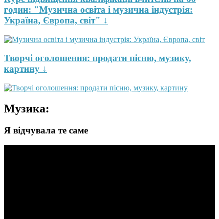
годин: "Музична освіта і музична індустрія:
Україна, Європа, світ" ↓
Творчі оголошення: продати пісню, музику,
картину ↓
Музика:
Я відчувала те саме