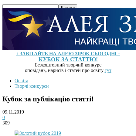
↑ ЗАВІТАЙТЕ НА АЛЕЮ ЗІРОК СЬОГОДНІ ↑
КУБОК ЗА СТАТТЮ!
Безкоштовний творчий конкурс
оповідань, нарисів і статей про освіту
тут
Освіта
Творчі конкурси
Кубок за публiкацiю статтi!
09.11.2019
0
309