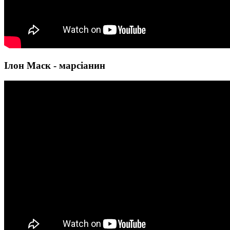
Ілон Маск - марсіанин