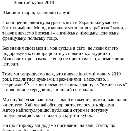
Золотий кубок 2019
Шановні творчі, талановиті друзі!
Підвищення рівня культури і освіти в Україні відбувається
багатовимірно. Ми вдосконалюємо знання української мови, а
також вивчаємо іноземні – англійську, німецьку, іспанську,
французьку, польську тощо.
Без знання своєї мови і мов сусідів в світі, де люди багато
подорожують, співпрацюють у спільних культурних і
бізнесових програмах – тепер не просто важко, а неможливо
існувати.
Тому ми запрошуємо всіх, хто вивчає іноземні мови у 2019
році, поділитися думками, враженнями, а можливо, і
секретами 🙂 – як ви навчаєтесь і викладаєте, як “вживаєтесь”
в нове мовне середовище, в новий світ знань.
Ми опублікуємо ваш текст – ваші враження, думки, ваш нарис
чи статтю. Хай читачі обговорюють, голосують зірками.
Автор найпопулярнішої публікації отримає потужну
популяризацію свого таланту і крутий кубок!
На цю сторінку ми додамо посилання на ваші статті, що
будуть опубліковані у нас.