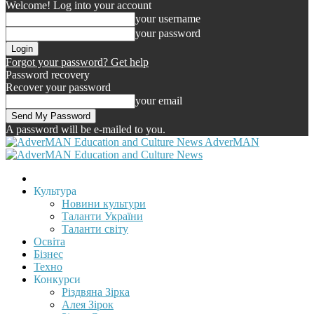
Welcome! Log into your account
your username
your password
Forgot your password? Get help
Password recovery
Recover your password
your email
A password will be e-mailed to you.
AdverMAN
Культура
Новини культури
Таланти України
Таланти світу
Освіта
Бізнес
Техно
Конкурси
Різдвяна Зірка
Алея Зірок