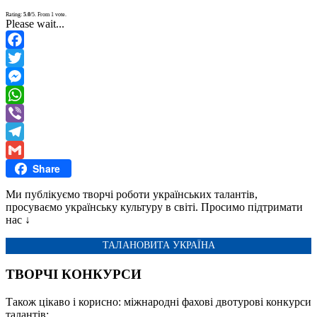
Rating:
5.0
/5. From 1 vote.
Please wait...
Facebook
Twitter
Messenger
WhatsApp
Viber
Telegram
Share
Gmail
Ми публікуємо творчі роботи українських талантів,
просуваємо українську культуру в світі. Просимо підтримати
нас ↓
ТАЛАНОВИТА УКРАЇНА
ТВОРЧІ КОНКУРСИ
Також цікаво і корисно: міжнародні фахові двотурові конкурси
талантів: