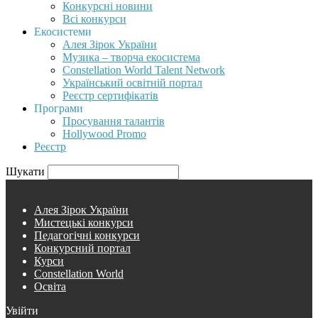
Конкурсні новини
Всі конкурси
Екосистеми
Алея Зірок України
Музика – творча екосистема
Constellation World Talent Network
Український освітній портал
Реєстр сертифікатів
Програми
Просування талантів
Hollywood Promo
Реєстр
Шукати
Алея Зірок України
Мистецькі конкурси
Педагогічні конкурси
Конкурсний портал
Курси
Constellation World
Освіта
Увійти