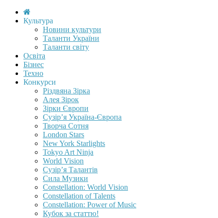
Культура
Новини культури
Таланти України
Таланти світу
Освіта
Бізнес
Техно
Конкурси
Різдвяна Зірка
Алея Зірок
Зірки Європи
Сузір’я Україна-Європа
Творча Сотня
London Stars
New York Starlights
Tokyo Art Ninja
World Vision
Сузір’я Талантів
Сила Музики
Constellation: World Vision
Constellation of Talents
Constellation: Power of Music
Кубок за статтю!