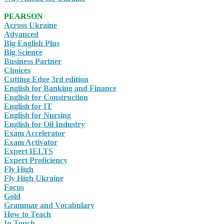
PEARSON
Across Ukraine
Advanced
Big English Plus
Big Science
Business Partner
Choices
Cutting Edge 3rd edition
English for Banking and Finance
English for Construction
English for IT
English for Nursing
English for Oil Industry
Exam Accelerator
Exam Activator
Expert IELTS
Expert Proficiency
Fly High
Fly High Ukraine
Focus
Gold
Grammar and Vocabulary
How to Teach
In Touch