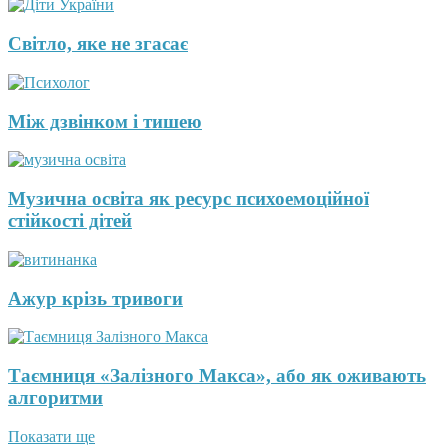
Світло, яке не згасає
Між дзвінком і тишею
Музична освіта як ресурс психоемоційної
стійкості дітей
Ажур крізь тривоги
Таємниця «Залізного Макса», або як оживають
алгоритми
Показати ще