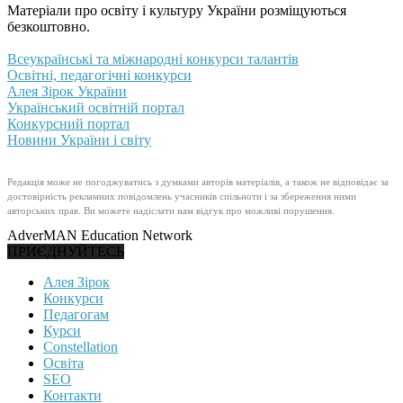
Матеріали про освіту і культуру України розміщуються
безкоштовно.
Всеукраїнські та міжнародні конкурси талантів
Освітні, педагогічні конкурси
Алея Зірок України
Український освітній портал
Конкурсний портал
Новини України і світу
Редакція може не погоджуватись з думками авторів матеріалів, а також не відповідає за
достовірність рекламних повідомлень учасників спільноти і за збереження ними
авторських прав. Ви можете надіслати нам відгук про можливі порушення.
AdverMAN Education Network
ПРИЄДНУЙТЕСЬ
Алея Зірок
Конкурси
Педагогам
Курси
Constellation
Освіта
SEO
Контакти