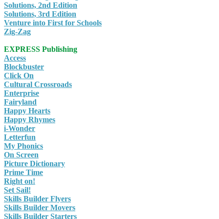
Solutions, 2nd Edition
Solutions, 3rd Edition
Venture into First for Schools
Zig-Zag
EXPRESS Publishing
Access
Blockbuster
Click On
Cultural Crossroads
Enterprise
Fairyland
Happy Hearts
Happy Rhymes
i-Wonder
Letterfun
My Phonics
On Screen
Picture Dictionary
Prime Time
Right on!
Set Sail!
Skills Builder Flyers
Skills Builder Movers
Skills Builder Starters