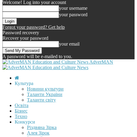
Welcome! Log into your account
your username
your password
Forgot your password? Get help
Password recovery
Recover your password
your email
A password will be e-mailed to you.
AdverMAN
Культура
Новини культури
Таланти України
Таланти світу
Освіта
Бізнес
Техно
Конкурси
Різдвяна Зірка
Алея Зірок