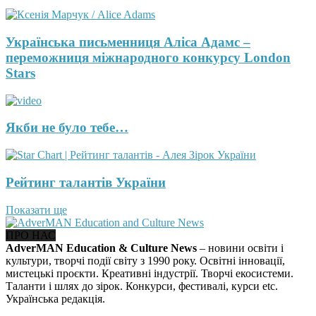
Українська письменниця Аліса Адамс –
переможниця міжнародного конкурсу London
Stars
Якби не було тебе…
Рейтинг талантів України
Показати ще
ПРО НАС
AdverMAN Education & Culture News
– новини освіти і
культури, творчі події світу з 1990 року. Освітні інновації,
мистецькі проєкти. Креативні індустрії. Творчі екосистеми.
Таланти і шлях до зірок. Конкурси, фестивалі, курси etc.
Українська редакція.