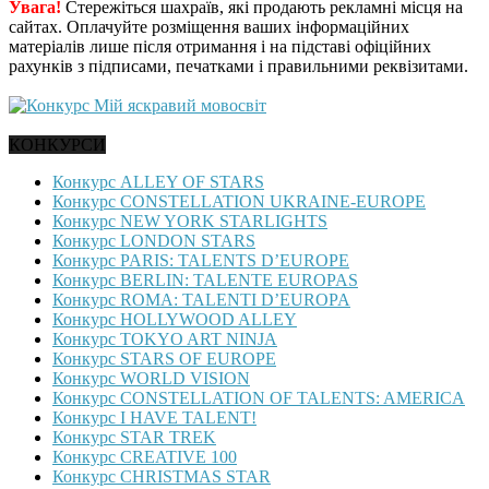
Увага!
Стережіться шахраїв, які продають рекламні місця на
сайтах. Оплачуйте розміщення ваших інформаційних
матеріалів лише після отримання і на підставі офіційних
рахунків з підписами, печатками і правильними реквізитами.
КОНКУРСИ
Конкурс ALLEY OF STARS
Конкурс CONSTELLATION UKRAINE-EUROPE
Конкурс NEW YORK STARLIGHTS
Конкурс LONDON STARS
Конкурс PARIS: TALENTS D’EUROPE
Конкурс BERLIN: TALENTE EUROPAS
Конкурс ROMA: TALENTI D’EUROPA
Конкурс HOLLYWOOD ALLEY
Конкурс TOKYO ART NINJA
Конкурс STARS OF EUROPE
Конкурс WORLD VISION
Конкурс CONSTELLATION OF TALENTS: AMERICA
Конкурс I HAVE TALENT!
Конкурс STAR TREK
Конкурс CREATIVE 100
Конкурс CHRISTMAS STAR