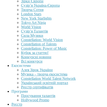
Зірки Європи
Сузір’я Україна-Європа
Творча Сотня
London Stars
New York Starlights
Tokyo Art Ninja
World Vision
Сузір’я Талантів
Сила Музики
Constellation: World Vision
Constellation of Talents
Constellation: Power of Music
Кубок за статтю!
Конкурсні новини
Всі конкурси
Екосистеми
Алея Зірок України
Музика – творча екосистема
Constellation World Talent Network
Український освітній портал
Реєстр сертифікатів
Програми
Просування талантів
Hollywood Promo
Реєстр