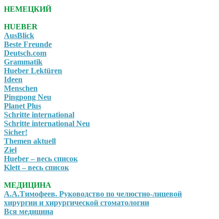
НЕМЕЦКИЙ
HUEBER
AusBlick
Beste Freunde
Deutsch.com
Grammatik
Hueber Lektüren
Ideen
Menschen
Pingpong Neu
Planet Plus
Schritte international
Schritte international Neu
Sicher!
Themen aktuell
Ziel
Hueber – весь список
Klett – весь список
МЕДИЦИНА
А.А.Тимофеев. Руководство по челюстно-лицевой
хирургии и хирургической стоматологии
Вся медицина