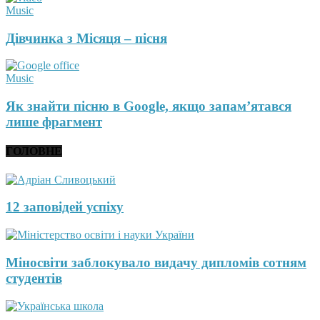
Music
Дівчинка з Місяця – пісня
Music
Як знайти пісню в Google, якщо запам’ятався
лише фрагмент
ГОЛОВНЕ
12 заповідей успіху
Міносвіти заблокувало видачу дипломів сотням
студентів