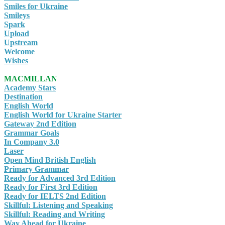
Smiles for Ukraine
Smileys
Spark
Upload
Upstream
Welcome
Wishes
MACMILLAN
Academy Stars
Destination
English World
English World for Ukraine Starter
Gateway 2nd Edition
Grammar Goals
In Company 3.0
Laser
Open Mind British English
Primary Grammar
Ready for Advanced 3rd Edition
Ready for First 3rd Edition
Ready for IELTS 2nd Edition
Skillful: Listening and Speaking
Skillful: Reading and Writing
Way Ahead for Ukraine