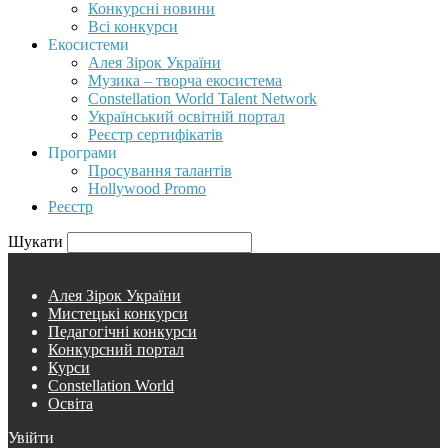
Конкурсні новини
Всі конкурси
Екосистеми
Алея Зірок України
Музика – творча екосистема
Constellation World Talent Network
Український освітній портал
Реєстр сертифікатів
Програми
Просування талантів
Hollywood Promo
Реєстр
Шукати
Алея Зірок України
Мистецькі конкурси
Педагогічні конкурси
Конкурсний портал
Курси
Constellation World
Освіта
Увійти