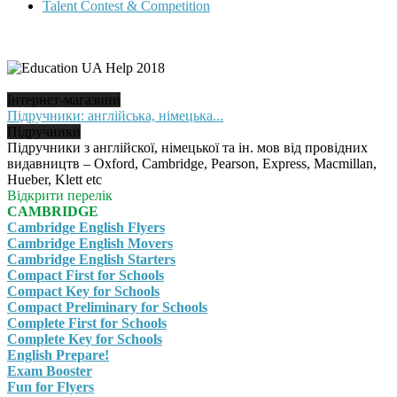
Talent Contest & Competition
Інтернет-магазини
Підручники: англійська, німецька...
Підручники
Підручники з англійскої, німецької та ін. мов від провідних
видавництв – Oxford, Cambridge, Pearson, Express, Macmillan,
Hueber, Klett etc
Відкрити перелік
CAMBRIDGE
Cambridge English Flyers
Cambridge English Movers
Cambridge English Starters
Compact First for Schools
Compact Key for Schools
Compact Preliminary for Schools
Complete First for Schools
Complete Key for Schools
English Prepare!
Exam Booster
Fun for Flyers