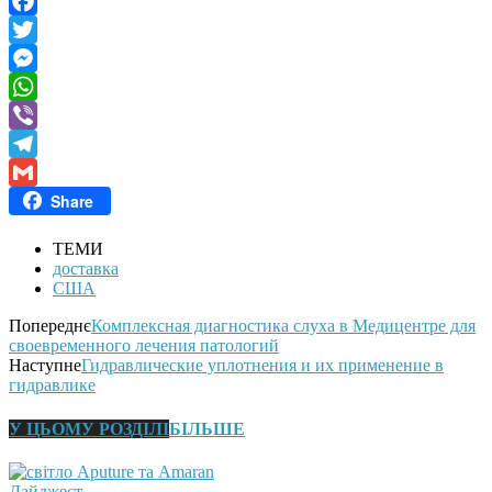
Facebook
Twitter
Messenger
WhatsApp
Viber
Telegram
Share
Gmail
ТЕМИ
доставка
США
Попереднє
Комплексная диагностика слуха в Медицентре для
своевременного лечения патологий
Наступне
Гидравлические уплотнения и их применение в
гидравлике
У ЦЬОМУ РОЗДІЛІ
БІЛЬШЕ
Дайджест