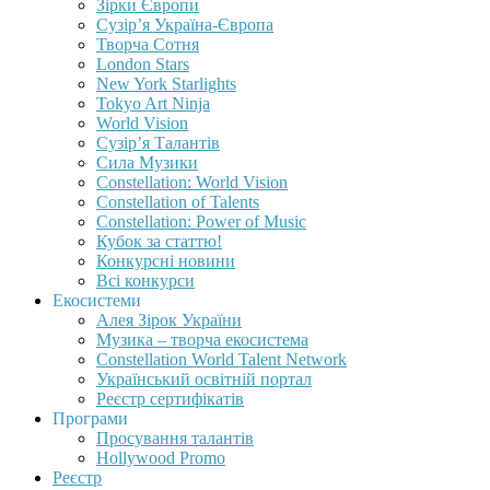
Зірки Європи
Сузір’я Україна-Європа
Творча Сотня
London Stars
New York Starlights
Tokyo Art Ninja
World Vision
Сузір’я Талантів
Сила Музики
Constellation: World Vision
Constellation of Talents
Constellation: Power of Music
Кубок за статтю!
Конкурсні новини
Всі конкурси
Екосистеми
Алея Зірок України
Музика – творча екосистема
Constellation World Talent Network
Український освітній портал
Реєстр сертифікатів
Програми
Просування талантів
Hollywood Promo
Реєстр