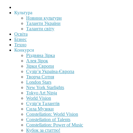
Культура
Новини культури
Таланти України
Таланти світу
Освіта
Бізнес
Техно
Конкурси
Різдвяна Зірка
Алея Зірок
Зірки Європи
Сузір’я Україна-Європа
Творча Сотня
London Stars
New York Starlights
Tokyo Art Ninja
World Vision
Сузір’я Талантів
Сила Музики
Constellation: World Vision
Constellation of Talents
Constellation: Power of Music
Кубок за статтю!