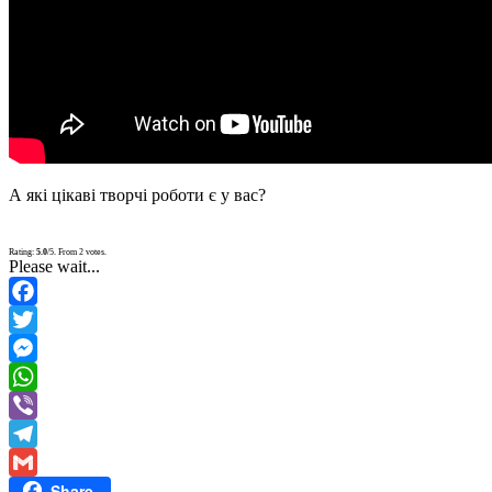
А які цікаві творчі роботи є у вас?
Rating:
5.0
/5. From 2 votes.
Please wait...
Facebook
Twitter
Messenger
WhatsApp
Viber
Telegram
Share
Gmail