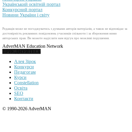
Український освітній портал
Конкурсний портал
Новини України і світу
Редакція може не погоджуватись з думками авторів матеріалів, а також не відповідає за
достовірність рекламних повідомлень учасників спільноти і за збереження ними
авторських прав. Ви можете надіслати нам відгук про можливі порушення.
AdverMAN Education Network
ПРИЄДНУЙТЕСЬ
Алея Зірок
Конкурси
Педагогам
Курси
Constellation
Освіта
SEO
Контакти
© 1990-2026 AdverMAN