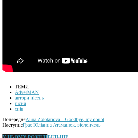
ТЕМИ
AdverMAN
автори пісень
пісня
спів
Попереднє
Alina Zolotariova – Goodbye, my doubt
Наступне
Грає Юліанна Атаманюк, віолончель
У ЦЬОМУ РОЗДІЛІ
БІЛЬШЕ