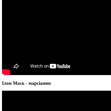
Ілон Маск - марсіанин