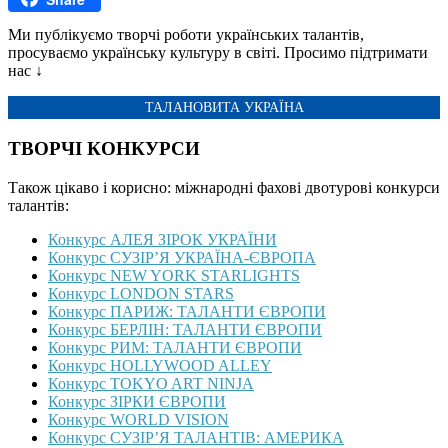
Ми публікуємо творчі роботи українських талантів,
просуваємо українську культуру в світі. Просимо підтримати
нас ↓
ТАЛАНОВИТА УКРАЇНА
ТВОРЧІ КОНКУРСИ
Також цікаво і корисно: міжнародні фахові двотурові конкурси
талантів:
Конкурс АЛЕЯ ЗІРОК УКРАЇНИ
Конкурс СУЗІР’Я УКРАЇНА-ЄВРОПА
Конкурс NEW YORK STARLIGHTS
Конкурс LONDON STARS
Конкурс ПАРИЖ: ТАЛАНТИ ЄВРОПИ
Конкурс БЕРЛІН: ТАЛАНТИ ЄВРОПИ
Конкурс РИМ: ТАЛАНТИ ЄВРОПИ
Конкурс HOLLYWOOD ALLEY
Конкурс TOKYO ART NINJA
Конкурс ЗІРКИ ЄВРОПИ
Конкурс WORLD VISION
Конкурс СУЗІР’Я ТАЛАНТІВ: АМЕРИКА