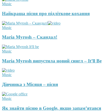
Music
Найкраща пісня про підліткове кохання
Music
Maria Myrosh – Скандал!
Music
Maria Myrosh випустила новий сингл – It’ll Be
Music
Дівчинка з Місяця – пісня
Music
Як знайти пісню в Google, якщо запам’ятався