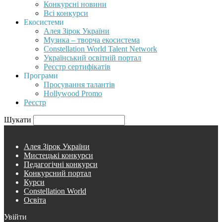
Конкурсні новини
Всі конкурси
Екосистеми
Алея Зірок України
Музика – творча екосистема
Constellation World Talent Network
Український освітній портал
Реєстр сертифікатів
Програми
Просування талантів
Hollywood Promo
Реєстр
Шукати
Алея Зірок України
Мистецькі конкурси
Педагогічні конкурси
Конкурсний портал
Курси
Constellation World
Освіта
Увійти