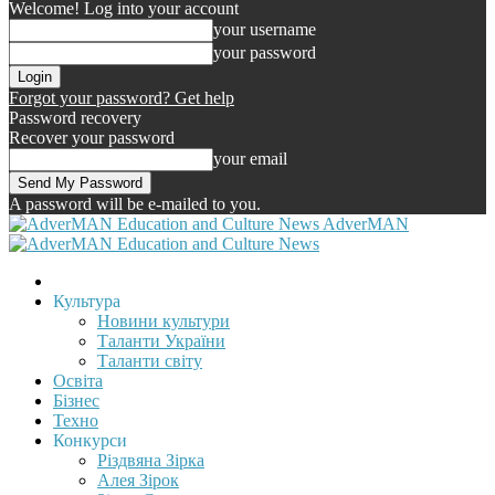
Welcome! Log into your account
your username
your password
Forgot your password? Get help
Password recovery
Recover your password
your email
A password will be e-mailed to you.
AdverMAN
Культура
Новини культури
Таланти України
Таланти світу
Освіта
Бізнес
Техно
Конкурси
Різдвяна Зірка
Алея Зірок