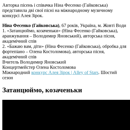
Авторка пісень і співачка Ніна Фесенко (Гайковська)
представила дві свої пісні на міжнародному музичному
конкурсі Алея Зірок.
Ніна Фесенко (Гайковська)
, 67 років, Україна, м. Жовті Води
1. «Затанцюймо, козаченьки» (Ніна Фесенко (Гайковська),
аранжування – Володимир Яновський), авторська пісня,
академічний спів
2. «Бажаю вам, діти» (Ніна Фесенко (Гайковська), обробка для
фортепіано – Олена Костоломова), авторська пісня,
академічний спів
Вчитель Володимир Яновський
Концертмейстер Олена Костоломова
Міжнародний
конкурс Алея Зірок | Alley of Stars
. Шостий
сезон
Затанцюймо, козаченьки