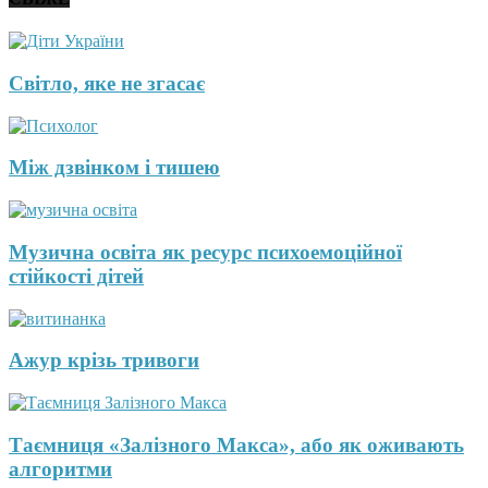
Світло, яке не згасає
Між дзвінком і тишею
Музична освіта як ресурс психоемоційної
стійкості дітей
Ажур крізь тривоги
Таємниця «Залізного Макса», або як оживають
алгоритми