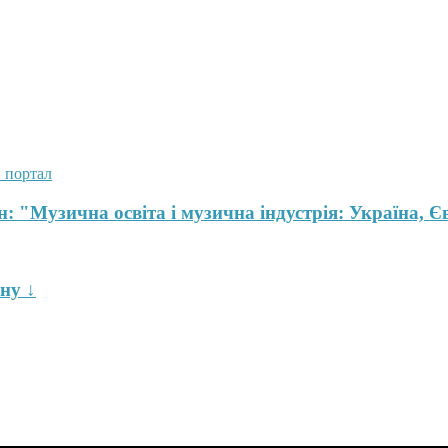
 портал
: "Музична освіта і музична індустрія: Україна, Єв
ну ↓