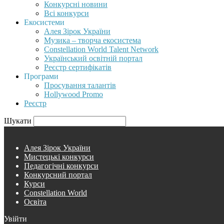
Конкурсні новини
Всі конкурси
Екосистеми
Алея Зірок України
Музика – творча екосистема
Constellation World Talent Network
Український освітній портал
Реєстр сертифікатів
Програми
Просування талантів
Hollywood Promo
Реєстр
Шукати
Алея Зірок України
Мистецькі конкурси
Педагогічні конкурси
Конкурсний портал
Курси
Constellation World
Освіта
Увійти