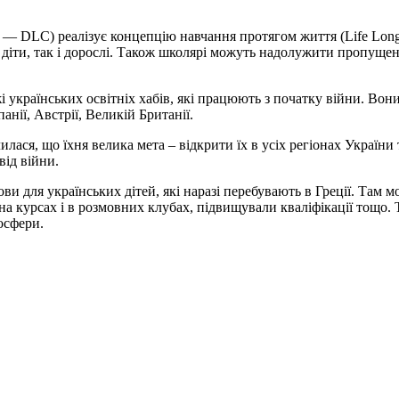
в — DLC) реалізує концепцію навчання протягом життя (Life Long
діти, так і дорослі. Також школярі можуть надолужити пропущене
і українських освітніх хабів, які працюють з початку війни. Вони 
анії, Австрії, Великій Британії.
лася, що їхня велика мета – відкрити їх в усіх регіонах України
від війни.
ови для українських дітей, які наразі перебувають в Греції. Там
и на курсах і в розмовних клубах, підвищували кваліфікації тощо
мосфери.