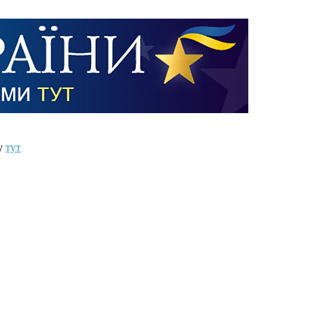
ту
тут