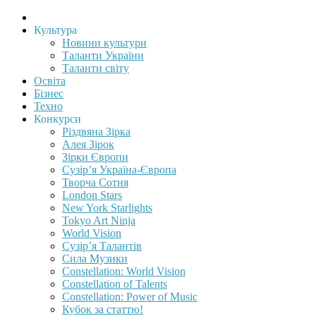
Культура
Новини культури
Таланти України
Таланти світу
Освіта
Бізнес
Техно
Конкурси
Різдвяна Зірка
Алея Зірок
Зірки Європи
Сузір’я Україна-Європа
Творча Сотня
London Stars
New York Starlights
Tokyo Art Ninja
World Vision
Сузір’я Талантів
Сила Музики
Constellation: World Vision
Constellation of Talents
Constellation: Power of Music
Кубок за статтю!