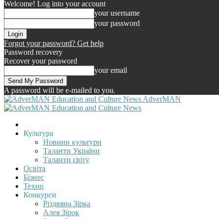
Welcome! Log into your account
your username
your password
Forgot your password? Get help
Password recovery
Recover your password
your email
A password will be e-mailed to you.
AdverMAN
Культура
Новини культури
Таланти України
Таланти світу
Освіта
Бізнес
Техно
Конкурси
Різдвяна Зірка
Алея Зірок