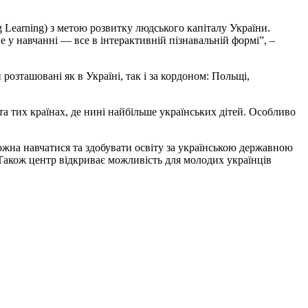
 Learning) з метою розвитку людського капіталу України.
 у навчанні — все в інтерактивній пізнавальній формі”, –
розташовані як в Україні, так і за кордоном: Польщі,
 та тих країнах, де нині найбільше українських дітей. Особливо
 можна навчатися та здобувати освіту за українською державною
. Також центр відкриває можливість для молодих українців