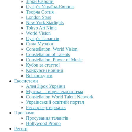
Зірки Європи
Сузір’я Україна-Європа
Творча Сотня
London Stars
New York Starlights
Tokyo Art Ninja
World Vision
Сузір’я Талантів
Сила Музики
Constellation: World Vision
Constellation of Talents
Constellation: Power of Music
Кубок за статтю!
Конкурсні новини
Всі конкурси
Екосистеми
Алея Зірок України
Музика – творча екосистема
Constellation World Talent Network
Український освітній портал
Реєстр сертифікатів
Програми
Просування талантів
Hollywood Promo
Реєстр