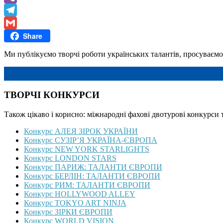
Viber
Telegram
Share
Gmail
Ми публікуємо творчі роботи українських талантів, просуваємо 
ТВОРЧІ КОНКУРСИ
Також цікаво і корисно: міжнародні фахові двотурові конкурси 
Конкурс АЛЕЯ ЗІРОК УКРАЇНИ
Конкурс СУЗІР’Я УКРАЇНА-ЄВРОПА
Конкурс NEW YORK STARLIGHTS
Конкурс LONDON STARS
Конкурс ПАРИЖ: ТАЛАНТИ ЄВРОПИ
Конкурс БЕРЛІН: ТАЛАНТИ ЄВРОПИ
Конкурс РИМ: ТАЛАНТИ ЄВРОПИ
Конкурс HOLLYWOOD ALLEY
Конкурс TOKYO ART NINJA
Конкурс ЗІРКИ ЄВРОПИ
Конкурс WORLD VISION