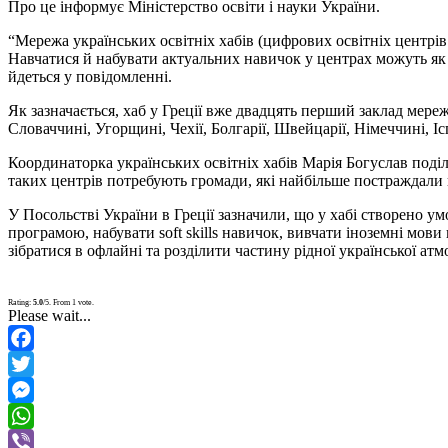
Про це інформує Міністерство освіти і науки України.
“Мережа українських освітніх хабів (цифрових освітніх центрі
Навчатися й набувати актуальних навичок у центрах можуть як 
йдеться у повідомленні.
Як зазначається, хаб у Греції вже двадцять перший заклад мереж
Словаччині, Угорщині, Чехії, Болгарії, Швейцарії, Німеччині, Ісп
Координаторка українських освітніх хабів Марія Богуслав поділи
таких центрів потребують громади, які найбільше постраждали 
У Посольстві України в Греції зазначили, що у хабі створено ум
програмою, набувати soft skills навичок, вивчати іноземні мов
зібратися в офлайні та розділити частину рідної української ат
Rating:
5.0
/5. From 1 vote.
Please wait...
Facebook
Twitter
Messenger
WhatsApp