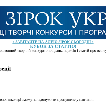
↑ ЗАВІТАЙТЕ НА АЛЕЮ ЗІРОК СЬОГОДНІ ↑
КУБОК ЗА СТАТТЮ!
оштовний творчий конкурс оповідань, нарисів і статей про осві
реції
їнські школярі зможуть надолужити пропущене у навчанні.