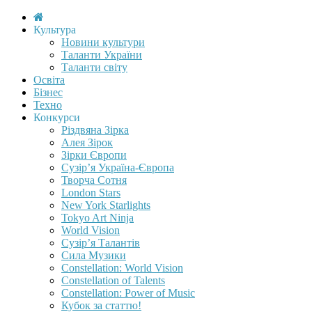
Культура
Новини культури
Таланти України
Таланти світу
Освіта
Бізнес
Техно
Конкурси
Різдвяна Зірка
Алея Зірок
Зірки Європи
Сузір’я Україна-Європа
Творча Сотня
London Stars
New York Starlights
Tokyo Art Ninja
World Vision
Сузір’я Талантів
Сила Музики
Constellation: World Vision
Constellation of Talents
Constellation: Power of Music
Кубок за статтю!