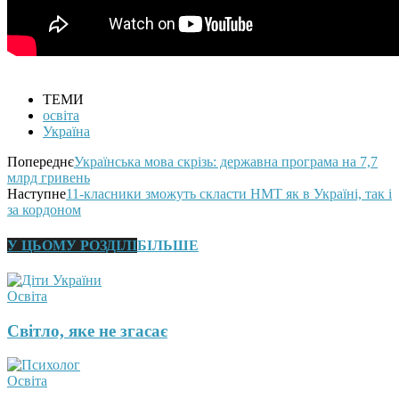
ТЕМИ
освіта
Україна
Попереднє
Українська мова скрізь: державна програма на 7,7
млрд гривень
Наступне
11-класники зможуть скласти НМТ як в Україні, так і
за кордоном
У ЦЬОМУ РОЗДІЛІ
БІЛЬШЕ
Освіта
Світло, яке не згасає
Освіта