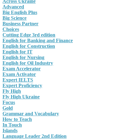
Across Ukraine
Advanced
Big English Plus
Big Science
Business Partner
Choices
Cutting Edge 3rd edition
English for Banking and Finance
English for Construction
English for IT
English for Nursing
English for Oil Industry
Exam Accelerator
Exam Activator
Expert IELTS
Expert Proficiency
Fly High
Fly High Ukraine
Focus
Gold
Grammar and Vocabulary
How to Teach
In Touch
Islands
Language Leader 2nd Edition