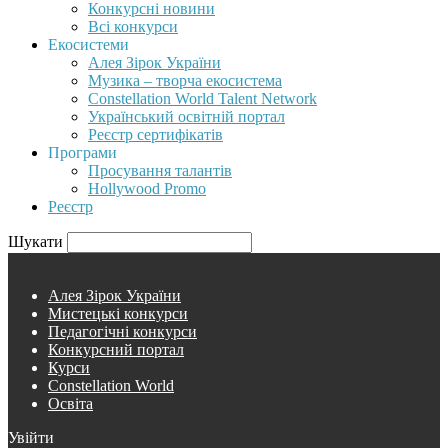
Конкурсні новини
Всі конкурси
Екосистеми
Алея Зірок України
Музика – творча екосистема
Constellation World Talent Network
Український освітній портал
Реєстр сертифікатів
Програми
Просування талантів
Hollywood Promo
Реєстр
Шукати
Алея Зірок України
Мистецькі конкурси
Педагогічні конкурси
Конкурсний портал
Курси
Constellation World
Освіта
Увійти