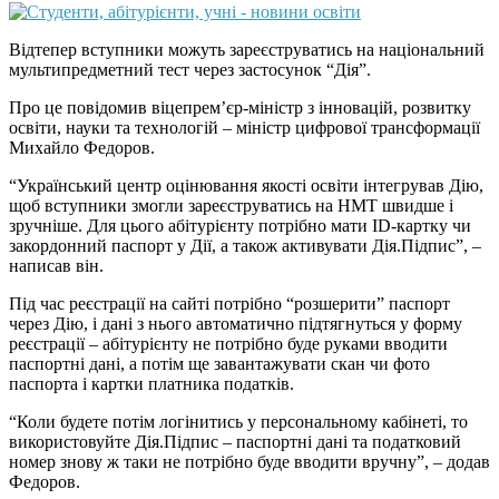
Відтепер вступники можуть зареєструватись на національний
мультипредметний тест через застосунок “Дія”.
Про це повідомив віцепрем’єр-міністр з інновацій, розвитку
освіти, науки та технологій – міністр цифрової трансформації
Михайло Федоров.
“Український центр оцінювання якості освіти інтегрував Дію,
щоб вступники змогли зареєструватись на НМТ швидше і
зручніше. Для цього абітурієнту потрібно мати ID-картку чи
закордонний паспорт у Дії, а також активувати Дія.Підпис”, –
написав він.
Під час реєстрації на сайті потрібно “розшерити” паспорт
через Дію, і дані з нього автоматично підтягнуться у форму
реєстрації – абітурієнту не потрібно буде руками вводити
паспортні дані, а потім ще завантажувати скан чи фото
паспорта і картки платника податків.
“Коли будете потім логінитись у персональному кабінеті, то
використовуйте Дія.Підпис – паспортні дані та податковий
номер знову ж таки не потрібно буде вводити вручну”, – додав
Федоров.