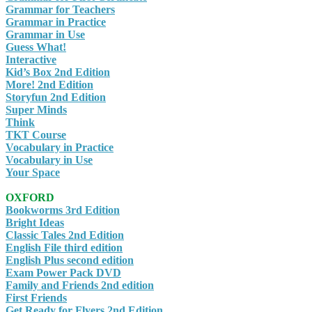
Grammar for Teachers
Grammar in Practice
Grammar in Use
Guess What!
Interactive
Kid’s Box 2nd Edition
More! 2nd Edition
Storyfun 2nd Edition
Super Minds
Think
TKT Course
Vocabulary in Practice
Vocabulary in Use
Your Space
OXFORD
Bookworms 3rd Edition
Bright Ideas
Classic Tales 2nd Edition
English File third edition
English Plus second edition
Exam Power Pack DVD
Family and Friends 2nd edition
First Friends
Get Ready for Flyers 2nd Edition