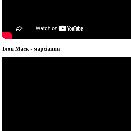
Ілон Маск - марсіанин