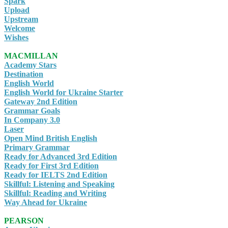
Spark
Upload
Upstream
Welcome
Wishes
MACMILLAN
Academy Stars
Destination
English World
English World for Ukraine Starter
Gateway 2nd Edition
Grammar Goals
In Company 3.0
Laser
Open Mind British English
Primary Grammar
Ready for Advanced 3rd Edition
Ready for First 3rd Edition
Ready for IELTS 2nd Edition
Skillful: Listening and Speaking
Skillful: Reading and Writing
Way Ahead for Ukraine
PEARSON