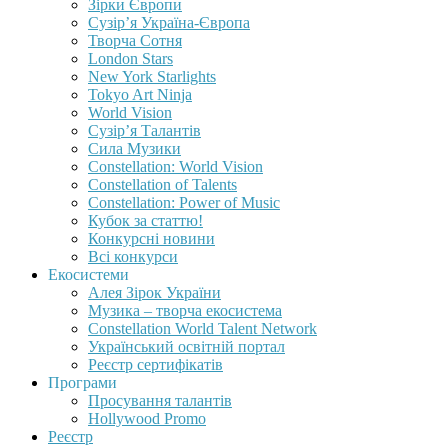
Зірки Європи
Сузір’я Україна-Європа
Творча Сотня
London Stars
New York Starlights
Tokyo Art Ninja
World Vision
Сузір’я Талантів
Сила Музики
Constellation: World Vision
Constellation of Talents
Constellation: Power of Music
Кубок за статтю!
Конкурсні новини
Всі конкурси
Екосистеми
Алея Зірок України
Музика – творча екосистема
Constellation World Talent Network
Український освітній портал
Реєстр сертифікатів
Програми
Просування талантів
Hollywood Promo
Реєстр