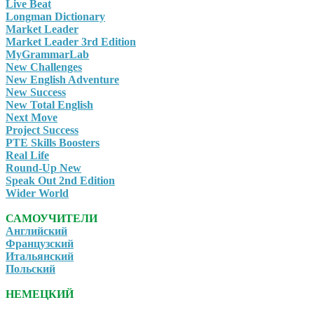
Live Beat
Longman Dictionary
Market Leader
Market Leader 3rd Edition
MyGrammarLab
New Challenges
New English Adventure
New Success
New Total English
Next Move
Project Success
PTE Skills Boosters
Real Life
Round-Up New
Speak Out 2nd Edition
Wider World
САМОУЧИТЕЛИ
Английский
Французский
Итальянский
Польский
НЕМЕЦКИЙ