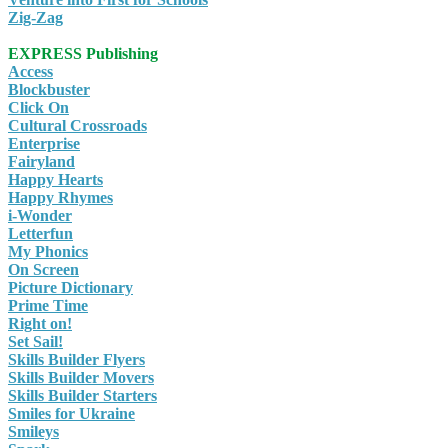
Zig-Zag
EXPRESS Publishing
Access
Blockbuster
Click On
Cultural Crossroads
Enterprise
Fairyland
Happy Hearts
Happy Rhymes
i-Wonder
Letterfun
My Phonics
On Screen
Picture Dictionary
Prime Time
Right on!
Set Sail!
Skills Builder Flyers
Skills Builder Movers
Skills Builder Starters
Smiles for Ukraine
Smileys