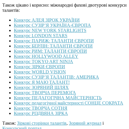
Також цікаво і корисно: міжнародні фахові двотурові конкурси
талантів:
Конкурс АЛЕЯ ЗІРОК УКРАЇНИ
Конкурс СУЗІР’Я УКРАЇНА-ЄВРОПА
Конкурс NEW YORK STARLIGHTS
Конкурс LONDON STARS
Конкурс ПАРИЖ: ТАЛАНТИ ЄВРОПИ
Конкурс БЕРЛІН: ТАЛАНТИ ЄВРОПИ
Конкурс РИМ: ТАЛАНТИ ЄВРОПИ
Конкурс HOLLYWOOD ALLEY
Конкурс TOKYO ART NINJA
Конкурс ЗІРКИ ЄВРОПИ
Конкурс WORLD VISION
Конкурс СУЗІР’Я ТАЛАНТІВ: АМЕРИКА
Конкурс Я МАЮ ТАЛАНТ!
Конкурс ЗОРЯНИЙ ШЛЯХ
Конкурс ТВОРЧА ПЕРЕМОГА
Конкурс ПЕДАГОГІЧНА МАЙСТЕРНІСТЬ
Конкурс педагогічної майстерності СОНЦЕ СОКРАТА
Конкурс ТВОРЧА СОТНЯ
Конкурс РІЗДВЯНА ЗІРКА
Також:
Зіркові сторінки талантів
,
Зоряний журнал
і
Конкурсний портал