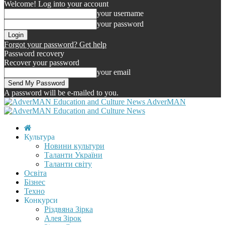
Welcome! Log into your account
your username
your password
Forgot your password? Get help
Password recovery
Recover your password
your email
A password will be e-mailed to you.
AdverMAN
Культура
Новини культури
Таланти України
Таланти світу
Освіта
Бізнес
Техно
Конкурси
Різдвяна Зірка
Алея Зірок