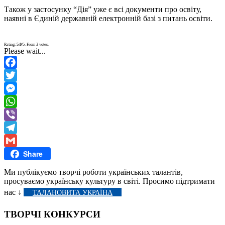
Також у застосунку “Дія” уже є всі документи про освіту,
наявні в Єдиній державній електронній базі з питань освіти.
Rating:
5.0
/5. From 3 votes.
Please wait...
Facebook
Twitter
Messenger
WhatsApp
Viber
Telegram
Share
Gmail
Ми публікуємо творчі роботи українських талантів,
просуваємо українську культуру в світі. Просимо підтримати
нас ↓
ТАЛАНОВИТА УКРАЇНА
ТВОРЧІ КОНКУРСИ