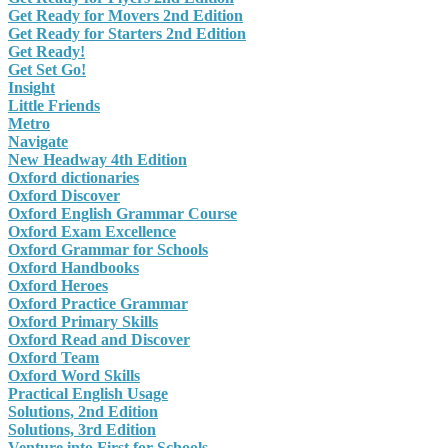
Get Ready for Movers 2nd Edition
Get Ready for Starters 2nd Edition
Get Ready!
Get Set Go!
Insight
Little Friends
Metro
Navigate
New Headway 4th Edition
Oxford dictionaries
Oxford Discover
Oxford English Grammar Course
Oxford Exam Excellence
Oxford Grammar for Schools
Oxford Handbooks
Oxford Heroes
Oxford Practice Grammar
Oxford Primary Skills
Oxford Read and Discover
Oxford Team
Oxford Word Skills
Practical English Usage
Solutions, 2nd Edition
Solutions, 3rd Edition
Venture into First for Schools