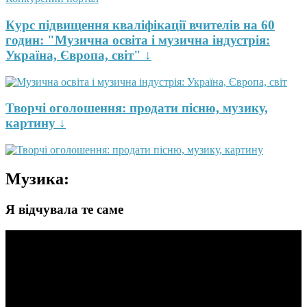
Курс підвищення кваліфікації вчителів на 60
годин: "Музична освіта і музична індустрія:
Україна, Європа, світ" ↓
Творчі оголошення: продати пісню, музику,
картину ↓
Музика:
Я відчувала те саме