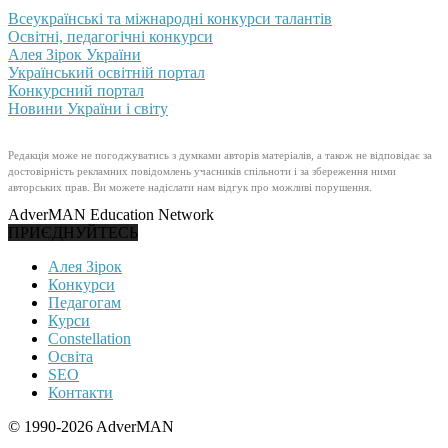
Всеукраїнські та міжнародні конкурси талантів
Освітні, педагогічні конкурси
Алея Зірок України
Український освітній портал
Конкурсний портал
Новини України і світу
Редакція може не погоджуватись з думками авторів матеріалів, а також не відповідає за
достовірність рекламних повідомлень учасників спільноти і за збереження ними
авторських прав. Ви можете надіслати нам відгук про можливі порушення.
AdverMAN Education Network
ПРИЄДНУЙТЕСЬ
Алея Зірок
Конкурси
Педагогам
Курси
Constellation
Освіта
SEO
Контакти
© 1990-2026 AdverMAN