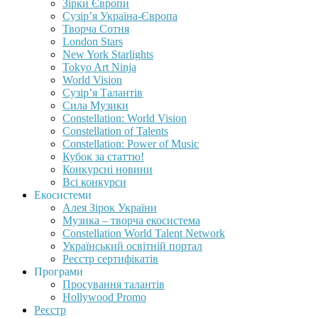
Зірки Європи
Сузір’я Україна-Європа
Творча Сотня
London Stars
New York Starlights
Tokyo Art Ninja
World Vision
Сузір’я Талантів
Сила Музики
Constellation: World Vision
Constellation of Talents
Constellation: Power of Music
Кубок за статтю!
Конкурсні новини
Всі конкурси
Екосистеми
Алея Зірок України
Музика – творча екосистема
Constellation World Talent Network
Український освітній портал
Реєстр сертифікатів
Програми
Просування талантів
Hollywood Promo
Реєстр