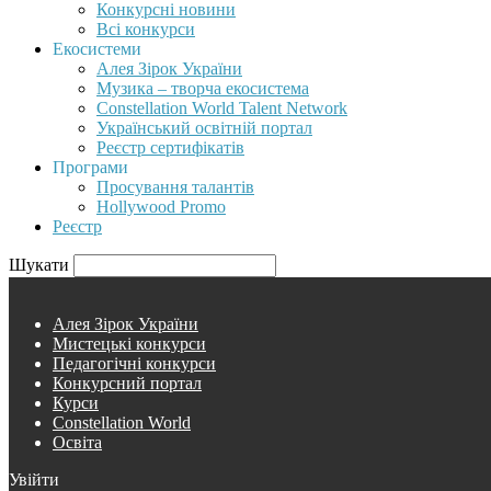
Конкурсні новини
Всі конкурси
Екосистеми
Алея Зірок України
Музика – творча екосистема
Constellation World Talent Network
Український освітній портал
Реєстр сертифікатів
Програми
Просування талантів
Hollywood Promo
Реєстр
Шукати
Алея Зірок України
Мистецькі конкурси
Педагогічні конкурси
Конкурсний портал
Курси
Constellation World
Освіта
Увійти