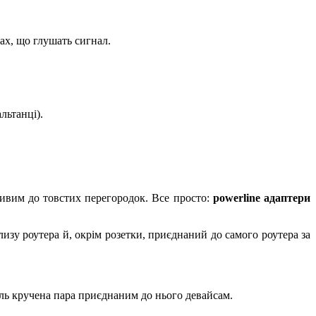
ах, що глушать сигнал.
льтанці).
ивим до товстих перегородок. Все просто:
powerline адаптери
изу роутера й, окрім розетки, приєднаний до самого роутера за
бель кручена пара приєднаним до нього девайсам.