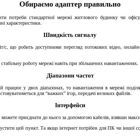
Обираємо адаптер правильно
ити потреби стандартної мережі житлового будинку чи офісу
пні характеристики.
Швидкість сигналу
т/с, що робить доступними перегляд потокових відео, онлайн-і
и стабільну роботу мережі навіть при збільшених навантаженнях.
Діапазони частот
й працює у двох діапазонах, то навантаження в мережі поділя
товуватиметься для “важких” ігор, передачі великих файлів.
Інтерфейси
и можете приєднати до нього за допомогою кабелів, взявши максим
стити цей пункт. Та якщо інтернет потрібен для ПК чи іншої со