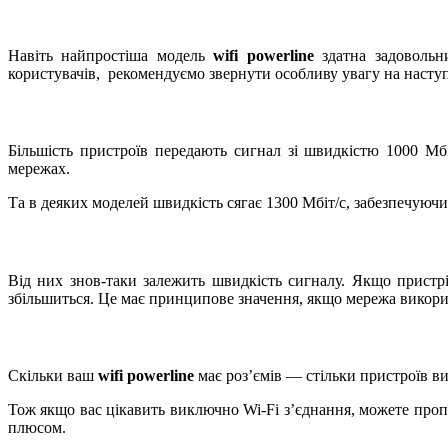
Навіть найпростіша модель
wifi powerline
здатна задовольн
користувачів, рекомендуємо звернути особливу увагу на насту
Більшість пристроїв передають сигнал зі швидкістю 1000 Мбі
мережах.
Та в деяких моделей швидкість сягає 1300 Мбіт/с, забезпечуюч
Від них знов-таки залежить швидкість сигналу. Якщо пристрі
збільшиться. Це має принципове значення, якщо мережа викорис
Скільки ваш
wifi powerline
має роз’ємів — стільки пристроїв в
Тож якщо вас цікавить виключно Wi-Fi з’єднання, можете пропу
плюсом.