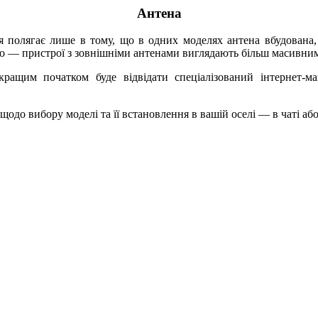
Антена
я полягає лише в тому, що в одних моделях антена вбудована
го — пристрої з зовнішніми антенами виглядають більш масивни
кращим початком буде відвідати спеціалізований інтернет-ма
одо вибору моделі та її встановлення в вашій оселі — в чаті або