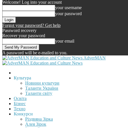
Welcome! Log into your account
your username
your password
Forgot your password? Get help
Password recovery
Recover your password
your email
A password will be e-mailed to you.
AdverMAN
Культура
Новини культури
Таланти України
Таланти світу
Освіта
Бізнес
Техно
Конкурси
Різдвяна Зірка
Алея Зірок