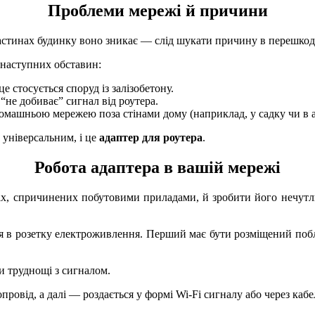
Проблеми мережі й причини
 частинах будинку воно зникає — слід шукати причину в перешкод
наступних обставин:
е стосується споруд із залізобетону.
“не добиває” сигнал від роутера.
домашньою мережею поза стінами дому (наприклад, у садку чи в а
 універсальним, і це
адаптер для роутера
.
Робота адаптера в вашій мережі
іх, спричинених побутовими приладами, й зробити його нечутл
ся в розетку електроживлення. Перший має бути розміщений побл
и труднощі з сигналом.
провід, а далі — роздається у формі Wi-Fi сигналу або через ка