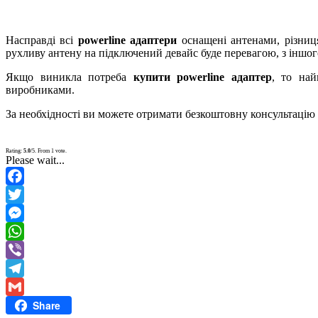
Насправді всі
powerline адаптери
оснащені антенами, різниц
рухливу антену на підключений девайс буде перевагою, з іншо
Якщо виникла потреба
купити powerline адаптер
, то най
виробниками.
За необхідності ви можете отримати безкоштовну консультацію щ
Rating:
5.0
/5. From 1 vote.
Please wait...
Facebook
Twitter
Messenger
WhatsApp
Viber
Telegram
Share
Gmail