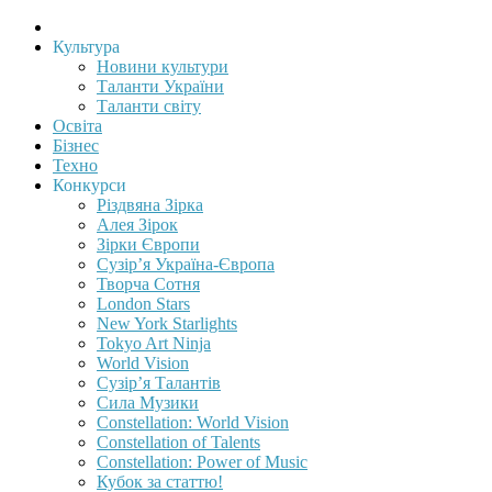
Культура
Новини культури
Таланти України
Таланти світу
Освіта
Бізнес
Техно
Конкурси
Різдвяна Зірка
Алея Зірок
Зірки Європи
Сузір’я Україна-Європа
Творча Сотня
London Stars
New York Starlights
Tokyo Art Ninja
World Vision
Сузір’я Талантів
Сила Музики
Constellation: World Vision
Constellation of Talents
Constellation: Power of Music
Кубок за статтю!