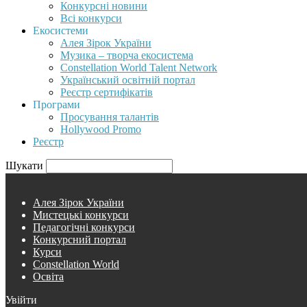
Конкурсні новини
Всі конкурси
Екосистеми
Алея Зірок України
Музика – творча екосистема
Constellation World Talent Network
Український освітній портал
Реєстр сертифікатів
Програми
Просування талантів
Hollywood Promo
Реєстр
Шукати
Алея Зірок України
Мистецькі конкурси
Педагогічні конкурси
Конкурсний портал
Курси
Constellation World
Освіта
Увійти