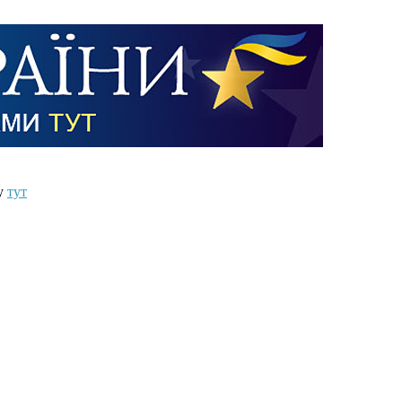
ту
тут