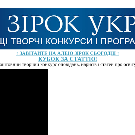
↑ ЗАВІТАЙТЕ НА АЛЕЮ ЗІРОК СЬОГОДНІ ↑
КУБОК ЗА СТАТТЮ!
оштовний творчий конкурс оповідань, нарисів і статей про осві