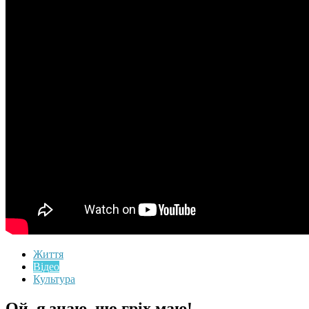
Життя
Відео
Культура
Ой, я знаю, що гріх маю!