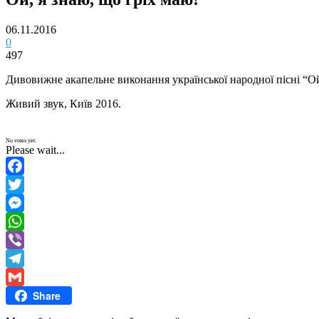
06.11.2016
0
497
Дивовижне акапельне виконання української народної пісні “Ой
Живий звук, Київ 2016.
No votes yet.
Please wait...
Facebook
Twitter
Messenger
WhatsApp
Viber
Telegram
Share
Gmail