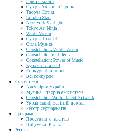
Зірки Європи
Сузір’я Україна-Європа
Творча Сотня
London Stars
New York Starlights
Tokyo Art Ninja
World Vision
Сузір’я Талантів
Сила Музики
Constellation: World Vision
Constellation of Talents
Constellation: Power of Music
Кубок за статтю!
Конкурсні новини
Всі конкурси
Екосистеми
Алея Зірок України
Музика – творча екосистема
Constellation World Talent Network
Український освітній портал
Реєстр сертифікатів
Програми
Просування талантів
Hollywood Promo
Реєстр