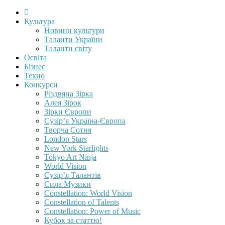
Культура
Новини культури
Таланти України
Таланти світу
Освіта
Бізнес
Техно
Конкурси
Різдвяна Зірка
Алея Зірок
Зірки Європи
Сузір’я Україна-Європа
Творча Сотня
London Stars
New York Starlights
Tokyo Art Ninja
World Vision
Сузір’я Талантів
Сила Музики
Constellation: World Vision
Constellation of Talents
Constellation: Power of Music
Кубок за статтю!