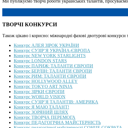
Ми публікуємо творчі роботи українських талантів, просуваємо 
ТВОРЧІ КОНКУРСИ
Також цікаво і корисно: міжнародні фахові двотурові конкурси 
Конкурс АЛЕЯ ЗІРОК УКРАЇНИ
Конкурс СУЗІР’Я УКРАЇНА-ЄВРОПА
Конкурс NEW YORK STARLIGHTS
Конкурс LONDON STARS
Конкурс ПАРИЖ: ТАЛАНТИ ЄВРОПИ
Конкурс БЕРЛІН: ТАЛАНТИ ЄВРОПИ
Конкурс РИМ: ТАЛАНТИ ЄВРОПИ
Конкурс HOLLYWOOD ALLEY
Конкурс TOKYO ART NINJA
Конкурс ЗІРКИ ЄВРОПИ
Конкурс WORLD VISION
Конкурс СУЗІР’Я ТАЛАНТІВ: АМЕРИКА
Конкурс Я МАЮ ТАЛАНТ!
Конкурс ЗОРЯНИЙ ШЛЯХ
Конкурс ТВОРЧА ПЕРЕМОГА
Конкурс ПЕДАГОГІЧНА МАЙСТЕРНІСТЬ
Конкурс педагогічної майстерності СОНЦЕ СОКРАТА