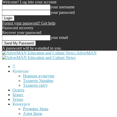
Welcome! Log into your account
your username
your password
Forgot your password? Get help
Password recovery
Recover your password
your email
A password will be e-mailed to you.
AdverMAN
Культура
Новини культури
Таланти України
Таланти світу
Освіта
Бізнес
Техно
Конкурси
Різдвяна Зірка
Алея Зірок