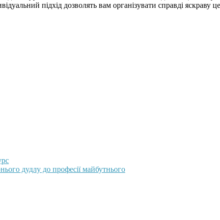
ндивідуальний підхід дозволять вам організувати справді яскрав
урс
нього дудлу до професії майбутнього