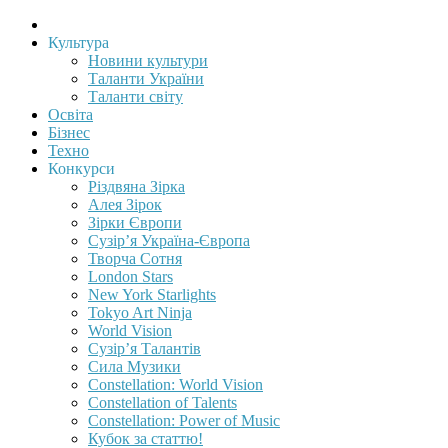
Культура
Новини культури
Таланти України
Таланти світу
Освіта
Бізнес
Техно
Конкурси
Різдвяна Зірка
Алея Зірок
Зірки Європи
Сузір’я Україна-Європа
Творча Сотня
London Stars
New York Starlights
Tokyo Art Ninja
World Vision
Сузір’я Талантів
Сила Музики
Constellation: World Vision
Constellation of Talents
Constellation: Power of Music
Кубок за статтю!