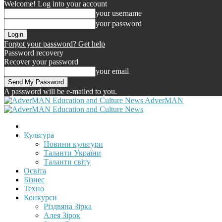
Welcome! Log into your account
your username
your password
Forgot your password? Get help
Password recovery
Recover your password
your email
A password will be e-mailed to you.
AdverMAN
Культура
Новини культури
Таланти України
Таланти світу
Освіта
Бізнес
Техно
Конкурси
Різдвяна Зірка
Алея Зірок