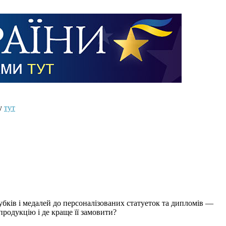
ту
тут
убків і медалей до персоналізованих статуеток та дипломів —
продукцію і де краще її замовити?