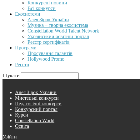
Конкурсні новини
Всі конкурси
Екосистеми
Алея Зірок України
Музика – творча екосистема
Constellation World Talent Network
Український освітній портал
Реєстр сертифікатів
Програми
Просування талантів
Hollywood Promo
Реєстр
Шукати
Алея Зірок України
Мистецькі конкурси
Педагогічні конкурси
Конкурсний портал
Курси
Constellation World
Освіта
Увійти