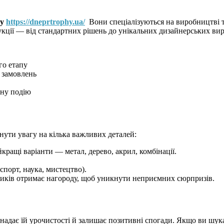
hy
https://dneprtrophy.ua/
Вони спеціалізуються на виробництві т
ції — від стандартних рішень до унікальних дизайнерських вир
го етапу
х замовлень
тну подію
нути увагу на кілька важливих деталей:
кращі варіанти — метал, дерево, акрил, комбінації.
спорт, наука, мистецтво).
сників отримає нагороду, щоб уникнути неприємних сюрпризів.
надає їй урочистості й залишає позитивні спогади. Якщо ви шук