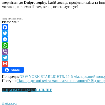
зверніться до
Dniprotrophy
. Їхній досвід, професіоналізм та і
мотивацію та емоції тим, хто цього заслуговує!
Rating:
5.0
/5. From 2 votes.
Please wait...
Facebook
Twitter
Messenger
WhatsApp
Viber
Telegram
Share
Gmail
Попереднє
NEW YORK STARLIGHTS, 15-й міжнародний конк
Наступне
Навіщо дитині вміти малювати на планшеті? Від вечір
У ЦЬОМУ РОЗДІЛІ
БІЛЬШЕ
Дайджест