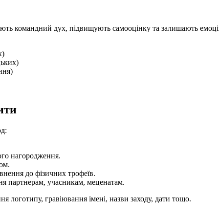
ють командний дух, підвищують самооцінку та залишають емоці
х)
цьких)
ння)
ити
д:
ного нагородження.
ом.
внення до фізичних трофеїв.
ня партнерам, учасникам, меценатам.
я логотипу, гравіювання імені, назви заходу, дати тощо.