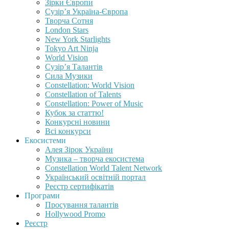
Зірки Європи
Сузір’я Україна-Європа
Творча Сотня
London Stars
New York Starlights
Tokyo Art Ninja
World Vision
Сузір’я Талантів
Сила Музики
Constellation: World Vision
Constellation of Talents
Constellation: Power of Music
Кубок за статтю!
Конкурсні новини
Всі конкурси
Екосистеми
Алея Зірок України
Музика – творча екосистема
Constellation World Talent Network
Український освітній портал
Реєстр сертифікатів
Програми
Просування талантів
Hollywood Promo
Реєстр