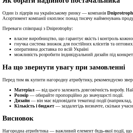
Як обрати надійного постачальника
Один із лідерів на українському ринку — компанія
Dniprotrop
Асортимент компанії охоплює понад тисячу найменувань продук
Переваги співпраці з Dniprotrophy:
власне виробництво, що гарантує якість і контроль кожно
гнучка система знижок для постійних клієнтів та оптови
оперативна доставка по всій Україні
можливість розробити індивідуальний дизайн під конкре
На що звернути увагу при замовленні
Перед тим як купити нагородну атрибутику, рекомендуємо звер
Матеріал
— від цього залежить довговічність виробу. Най
Розмір
— обирайте пропорційно до значущості події.
Дизайн
— він має відповідати тематиці події (наприклад, 
Кількість і бюджет
— заздалегідь визначте, скільки уча
Висновок
Нагородна атрибутика — важливий елемент будь-якої події, що 