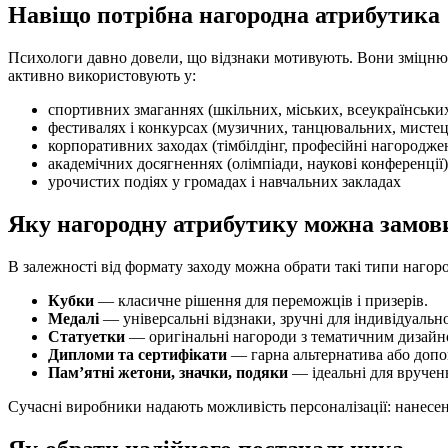
Навіщо потрібна нагородна атрибутика
Психологи давно довели, що відзнаки мотивують. Вони зміцню
активно використовують у:
спортивних змаганнях (шкільних, міських, всеукраїнськи
фестивалях і конкурсах (музичних, танцювальних, мисте
корпоративних заходах (тімбілдінг, професійні нагородже
академічних досягненнях (олімпіади, наукові конференції)
урочистих подіях у громадах і навчальних закладах
Яку нагородну атрибутику можна замов
В залежності від формату заходу можна обрати такі типи нагоро
Кубки
— класичне рішення для переможців і призерів.
Медалі
— універсальні відзнаки, зручні для індивідуаль
Статуетки
— оригінальні нагороди з тематичним дизайн
Дипломи та сертифікати
— гарна альтернатива або допо
Пам’ятні жетони, значки, подяки
— ідеальні для вручен
Сучасні виробники надають можливість персоналізації: нанесенн