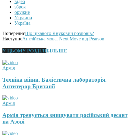
відео
зброя
оружие
Украина
Україна
Попереднє
Що цікавого Янукович розповів?
Наступне
Англійська мова. Next Move від Pearson
У ЦЬОМУ РОЗДІЛІ
БІЛЬШЕ
Армія
Техніка війни. Балістична лабораторія.
Антитерор Британії
Армія
Армія тренується знищувати російський десант
на Азові