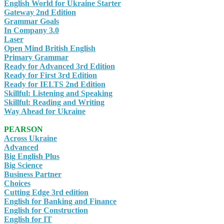
English World for Ukraine Starter
Gateway 2nd Edition
Grammar Goals
In Company 3.0
Laser
Open Mind British English
Primary Grammar
Ready for Advanced 3rd Edition
Ready for First 3rd Edition
Ready for IELTS 2nd Edition
Skillful: Listening and Speaking
Skillful: Reading and Writing
Way Ahead for Ukraine
PEARSON
Across Ukraine
Advanced
Big English Plus
Big Science
Business Partner
Choices
Cutting Edge 3rd edition
English for Banking and Finance
English for Construction
English for IT