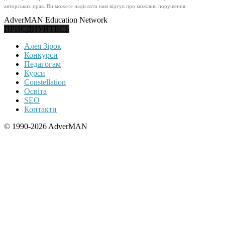
авторських прав. Ви можете надіслати нам відгук про можливі порушення.
AdverMAN Education Network
ПРИЄДНУЙТЕСЬ
Алея Зірок
Конкурси
Педагогам
Курси
Constellation
Освіта
SEO
Контакти
© 1990-2026 AdverMAN