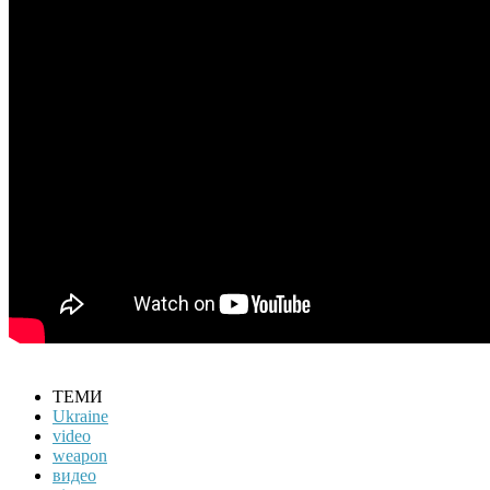
ТЕМИ
Ukraine
video
weapon
видео