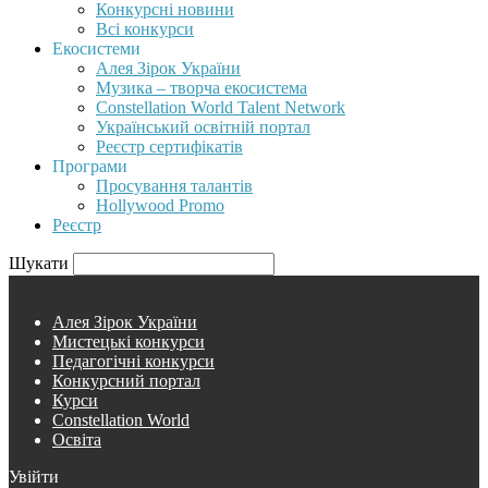
Конкурсні новини
Всі конкурси
Екосистеми
Алея Зірок України
Музика – творча екосистема
Constellation World Talent Network
Український освітній портал
Реєстр сертифікатів
Програми
Просування талантів
Hollywood Promo
Реєстр
Шукати
Алея Зірок України
Мистецькі конкурси
Педагогічні конкурси
Конкурсний портал
Курси
Constellation World
Освіта
Увійти