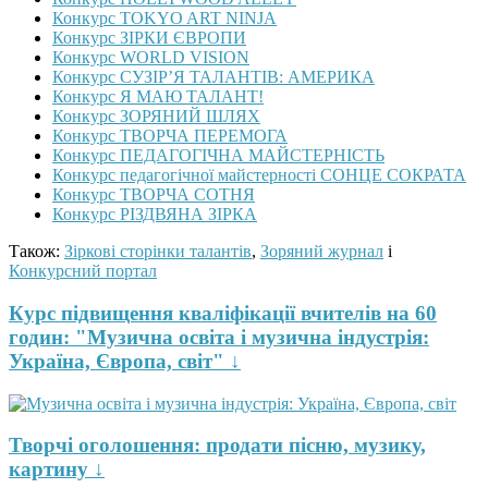
Конкурс TOKYO ART NINJA
Конкурс ЗІРКИ ЄВРОПИ
Конкурс WORLD VISION
Конкурс СУЗІР’Я ТАЛАНТІВ: АМЕРИКА
Конкурс Я МАЮ ТАЛАНТ!
Конкурс ЗОРЯНИЙ ШЛЯХ
Конкурс ТВОРЧА ПЕРЕМОГА
Конкурс ПЕДАГОГІЧНА МАЙСТЕРНІСТЬ
Конкурс педагогічної майстерності СОНЦЕ СОКРАТА
Конкурс ТВОРЧА СОТНЯ
Конкурс РІЗДВЯНА ЗІРКА
Також:
Зіркові сторінки талантів
,
Зоряний журнал
і
Конкурсний портал
Курс підвищення кваліфікації вчителів на 60
годин: "Музична освіта і музична індустрія:
Україна, Європа, світ" ↓
Творчі оголошення: продати пісню, музику,
картину ↓