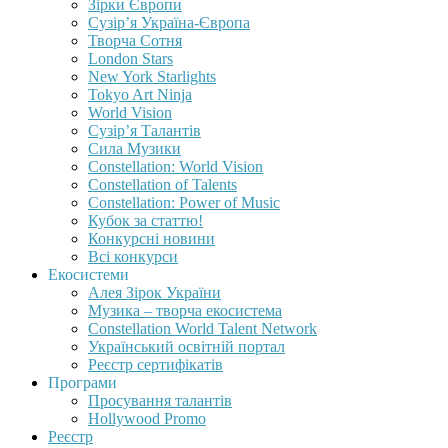
Зірки Європи
Сузір’я Україна-Європа
Творча Сотня
London Stars
New York Starlights
Tokyo Art Ninja
World Vision
Сузір’я Талантів
Сила Музики
Constellation: World Vision
Constellation of Talents
Constellation: Power of Music
Кубок за статтю!
Конкурсні новини
Всі конкурси
Екосистеми
Алея Зірок України
Музика – творча екосистема
Constellation World Talent Network
Український освітній портал
Реєстр сертифікатів
Програми
Просування талантів
Hollywood Promo
Реєстр