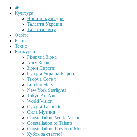
Культура
Новини культури
Таланти України
Таланти світу
Освіта
Бізнес
Техно
Конкурси
Різдвяна Зірка
Алея Зірок
Зірки Європи
Сузір’я Україна-Європа
Творча Сотня
London Stars
New York Starlights
Tokyo Art Ninja
World Vision
Сузір’я Талантів
Сила Музики
Constellation: World Vision
Constellation of Talents
Constellation: Power of Music
Кубок за статтю!