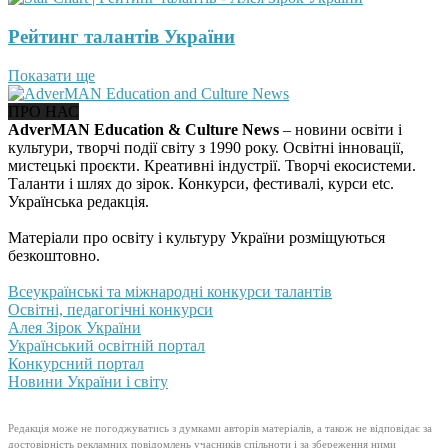
Рейтинг талантів України
Показати ще
ПРО НАС
AdverMAN Education & Culture News
– новини освіти і
культури, творчі події світу з 1990 року. Освітні інновації,
мистецькі проєкти. Креативні індустрії. Творчі екосистеми.
Таланти і шлях до зірок. Конкурси, фестивалі, курси etc.
Українська редакція.
Матеріали про освіту і культуру України розміщуються
безкоштовно.
Всеукраїнські та міжнародні конкурси талантів
Освітні, педагогічні конкурси
Алея Зірок України
Український освітній портал
Конкурсний портал
Новини України і світу
Редакція може не погоджуватись з думками авторів матеріалів, а також не відповідає за
достовірність рекламних повідомлень учасників спільноти і за збереження ними