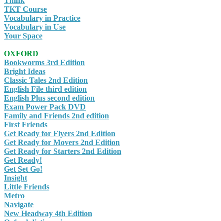
Think
TKT Course
Vocabulary in Practice
Vocabulary in Use
Your Space
OXFORD
Bookworms 3rd Edition
Bright Ideas
Classic Tales 2nd Edition
English File third edition
English Plus second edition
Exam Power Pack DVD
Family and Friends 2nd edition
First Friends
Get Ready for Flyers 2nd Edition
Get Ready for Movers 2nd Edition
Get Ready for Starters 2nd Edition
Get Ready!
Get Set Go!
Insight
Little Friends
Metro
Navigate
New Headway 4th Edition