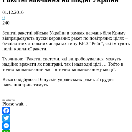
01.12.2016
0
240
Зенітні ракетні війська України в рамках навчань біля Криму
відпрацьовують пуски керованих ракет по повітряних цілях –
безпілотних літальних апаратах типу ВР-3 “Рейс”, які імітують
політ крилатої ракети.
Турчинов: “Ракетні системи, які випробовувалися, можуть
надійно вражати як повітряні, так і надводні цілі … Тобто в
точно запланований час і в точно запланованому місці”.
Всього відбулося 16 пусків українських ракет. 2 грудня
навчання триватимуть.
No votes yet.
Please wait...
Facebook
Twitter