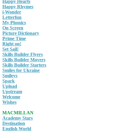
Happy Hearts
Happy Rhymes
i-Wonder
Letterfun
My Phonics
On Screen
Picture Dictionary
Prime Time
Right on!
Set Sail!
Skills Builder Flyers
Skills Builder Movers
Skills Builder Starters
Smiles for Ukraine
Smileys
Spark
Upload
Upstream
Welcome
Wishes
MACMILLAN
Academy Stars
Destination
English World