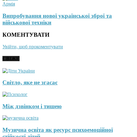
Армія
Випробування нової української зброї та
військової техніки
КОМЕНТУВАТИ
Увійти, щоб прокоментувати
СВІЖЕ
Світло, яке не згасає
Між дзвінком і тишею
Музична освіта як ресурс психоемоційної
стійкості дітей