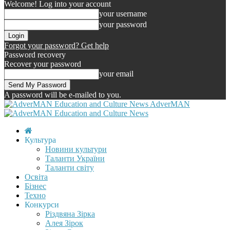
Welcome! Log into your account
your username
your password
Forgot your password? Get help
Password recovery
Recover your password
your email
A password will be e-mailed to you.
AdverMAN
Культура
Новини культури
Таланти України
Таланти світу
Освіта
Бізнес
Техно
Конкурси
Різдвяна Зірка
Алея Зірок