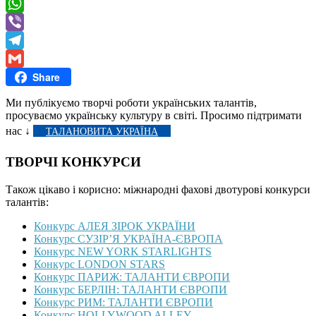
Messenger
WhatsApp
Viber
Telegram
Share
Gmail
Ми публікуємо творчі роботи українських талантів,
просуваємо українську культуру в світі. Просимо підтримати
нас ↓
ТАЛАНОВИТА УКРАЇНА
ТВОРЧІ КОНКУРСИ
Також цікаво і корисно: міжнародні фахові двотурові конкурси
талантів:
Конкурс АЛЕЯ ЗІРОК УКРАЇНИ
Конкурс СУЗІР’Я УКРАЇНА-ЄВРОПА
Конкурс NEW YORK STARLIGHTS
Конкурс LONDON STARS
Конкурс ПАРИЖ: ТАЛАНТИ ЄВРОПИ
Конкурс БЕРЛІН: ТАЛАНТИ ЄВРОПИ
Конкурс РИМ: ТАЛАНТИ ЄВРОПИ
Конкурс HOLLYWOOD ALLEY