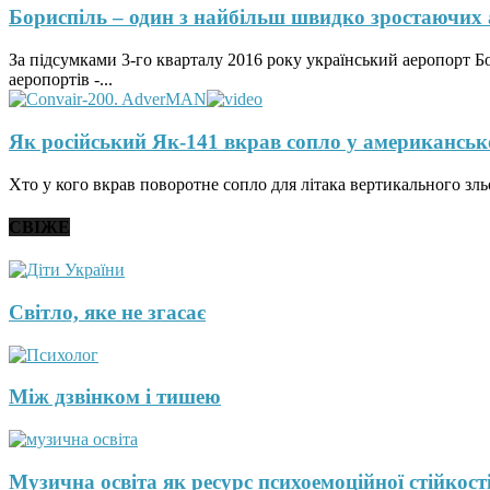
Бориспіль – один з найбільш швидко зростаючих
За підсумками 3-го кварталу 2016 року український аеропорт 
аеропортів -...
Як російський Як-141 вкрав сопло у американськ
Хто у кого вкрав поворотне сопло для літака вертикального зль
СВІЖЕ
Світло, яке не згасає
Між дзвінком і тишею
Музична освіта як ресурс психоемоційної стійкості