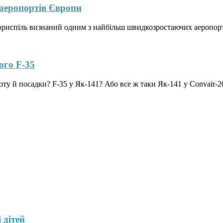
 аеропортів Європи
Бориспіль визнаний одним з найбільш швидкозростаючих аеропорт
ого F-35
оту й посадки? F-35 у Як-141? Або все ж таки Як-141 у Convair-2
 дітей