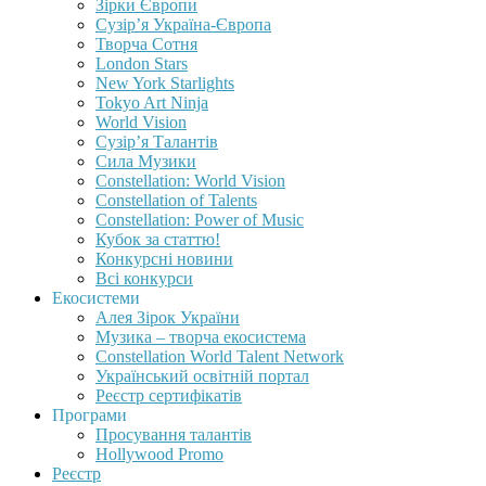
Зірки Європи
Сузір’я Україна-Європа
Творча Сотня
London Stars
New York Starlights
Tokyo Art Ninja
World Vision
Сузір’я Талантів
Сила Музики
Constellation: World Vision
Constellation of Talents
Constellation: Power of Music
Кубок за статтю!
Конкурсні новини
Всі конкурси
Екосистеми
Алея Зірок України
Музика – творча екосистема
Constellation World Talent Network
Український освітній портал
Реєстр сертифікатів
Програми
Просування талантів
Hollywood Promo
Реєстр