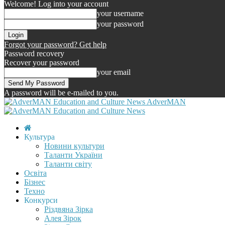
Welcome! Log into your account
your username
your password
Forgot your password? Get help
Password recovery
Recover your password
your email
A password will be e-mailed to you.
AdverMAN
Культура
Новини культури
Таланти України
Таланти світу
Освіта
Бізнес
Техно
Конкурси
Різдвяна Зірка
Алея Зірок