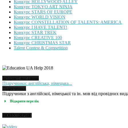
Конкурс HOLLYWOOD ALLEY
Конкурс TOKYO ART NINJA
Конкурс STARS OF EUROPE
Конкурс WORLD VISION
Конкурс CONSTELLATION OF TALENTS: AMERICA
Конкурс I HAVE TALENT!
Конкурс STAR TREK
Конкурс CREATIVE 100
Конкурс CHRISTMAS STAR
Talent Contest & Competition
Інтернет-магазини
Підручники: англійська, німецька...
Підручники
Підручники з англійскої, німецької та ін. мов від провідних вида
Відкрити перелік
ПОПУЛЯРНЕ