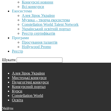
Конкурсні новини
Всі конкурси
Екосистеми
Алея Зірок України
Музика – творча екосистема
Constellation World Talent Network
Український освітній портал
Реєстр сертифікатів
Програми
Просування талантів
Hollywood Promo
Реєстр
Шукати
Алея Зірок України
Мистецькі конкурси
Педагогічні конкурси
Конкурсний портал
Курси
Constellation World
Освіта
Увійти