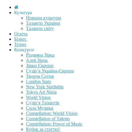
Культура
Новини культури
Таланти України
Таланти світу
Освіта
Бізнес
Техно
Конкурси
Різдвяна Зірка
Алея Зірок
Зірки Європи
Сузір’я Україна-Європа
Творча Сотня
London Stars
New York Starlights
Tokyo Art Ninja
World Vision
Сузір’я Талантів
Сила Музики
Constellation: World Vision
Constellation of Talents
Constellation: Power of Music
Кубок за статтю!