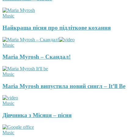
Music
Найкраща пісня про підліткове кохання
Music
Maria Myrosh – Скандал!
Music
Maria Myrosh випустила новий сингл – It’ll Be
Music
Дівчинка з Місяця – пісня
Music