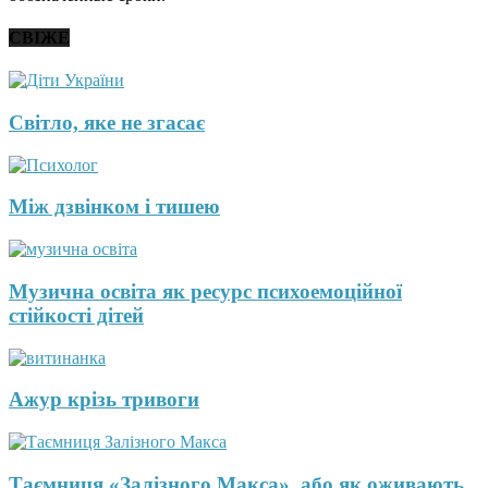
СВІЖЕ
Світло, яке не згасає
Між дзвінком і тишею
Музична освіта як ресурс психоемоційної
стійкості дітей
Ажур крізь тривоги
Таємниця «Залізного Макса», або як оживають