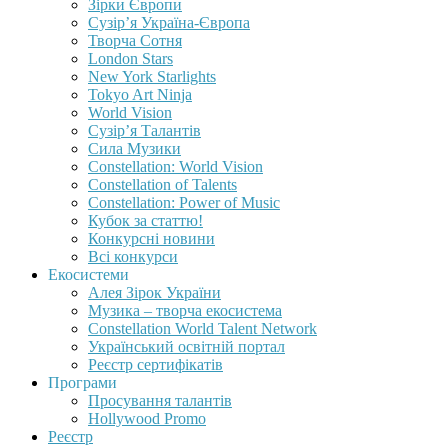
Зірки Європи
Сузір’я Україна-Європа
Творча Сотня
London Stars
New York Starlights
Tokyo Art Ninja
World Vision
Сузір’я Талантів
Сила Музики
Constellation: World Vision
Constellation of Talents
Constellation: Power of Music
Кубок за статтю!
Конкурсні новини
Всі конкурси
Екосистеми
Алея Зірок України
Музика – творча екосистема
Constellation World Talent Network
Український освітній портал
Реєстр сертифікатів
Програми
Просування талантів
Hollywood Promo
Реєстр