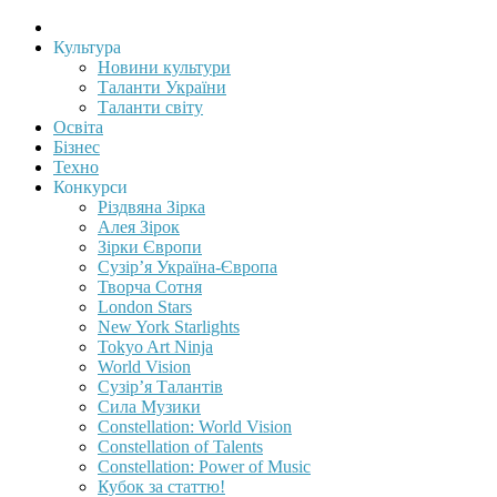
Культура
Новини культури
Таланти України
Таланти світу
Освіта
Бізнес
Техно
Конкурси
Різдвяна Зірка
Алея Зірок
Зірки Європи
Сузір’я Україна-Європа
Творча Сотня
London Stars
New York Starlights
Tokyo Art Ninja
World Vision
Сузір’я Талантів
Сила Музики
Constellation: World Vision
Constellation of Talents
Constellation: Power of Music
Кубок за статтю!