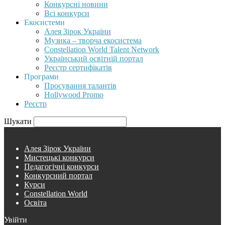
Конкурсні новини
Всі конкурси
Екосистеми
Алея Зірок України
Музика – творча екосистема
Constellation World Talent Network
Український освітній портал
Реєстр сертифікатів
Програми
Просування талантів
Hollywood Promo
Реєстр
Шукати
Алея Зірок України
Мистецькі конкурси
Педагогічні конкурси
Конкурсний портал
Курси
Constellation World
Освіта
Увійти