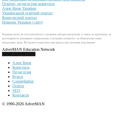
Освітні, педагогічні конкурси
Алея Зірок України
Український освітній портал
Конкурсний портал
Новини України і світу
Редакція може не погоджуватись з думками авторів матеріалів, а також не відповідає за
достовірність рекламних повідомлень учасників спільноти і за збереження ними
авторських прав. Ви можете надіслати нам відгук про можливі порушення.
AdverMAN Education Network
ПРИЄДНУЙТЕСЬ
Алея Зірок
Конкурси
Педагогам
Курси
Constellation
Освіта
SEO
Контакти
© 1990-2026 AdverMAN