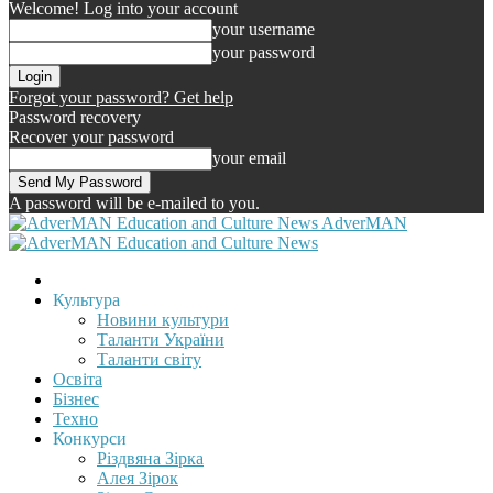
Welcome! Log into your account
your username
your password
Forgot your password? Get help
Password recovery
Recover your password
your email
A password will be e-mailed to you.
AdverMAN
Культура
Новини культури
Таланти України
Таланти світу
Освіта
Бізнес
Техно
Конкурси
Різдвяна Зірка
Алея Зірок