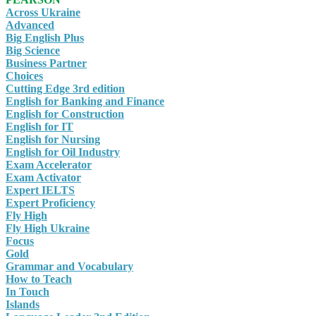
Across Ukraine
Advanced
Big English Plus
Big Science
Business Partner
Choices
Cutting Edge 3rd edition
English for Banking and Finance
English for Construction
English for IT
English for Nursing
English for Oil Industry
Exam Accelerator
Exam Activator
Expert IELTS
Expert Proficiency
Fly High
Fly High Ukraine
Focus
Gold
Grammar and Vocabulary
How to Teach
In Touch
Islands