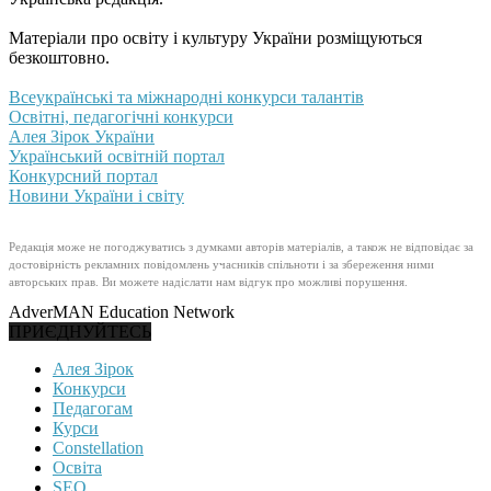
Матеріали про освіту і культуру України розміщуються
безкоштовно.
Всеукраїнські та міжнародні конкурси талантів
Освітні, педагогічні конкурси
Алея Зірок України
Український освітній портал
Конкурсний портал
Новини України і світу
Редакція може не погоджуватись з думками авторів матеріалів, а також не відповідає за
достовірність рекламних повідомлень учасників спільноти і за збереження ними
авторських прав. Ви можете надіслати нам відгук про можливі порушення.
AdverMAN Education Network
ПРИЄДНУЙТЕСЬ
Алея Зірок
Конкурси
Педагогам
Курси
Constellation
Освіта
SEO