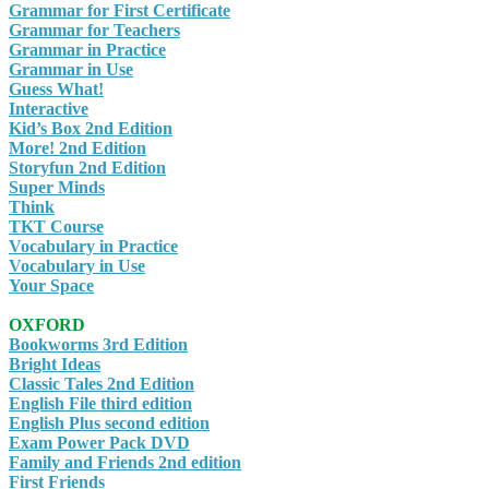
Grammar for First Certificate
Grammar for Teachers
Grammar in Practice
Grammar in Use
Guess What!
Interactive
Kid’s Box 2nd Edition
More! 2nd Edition
Storyfun 2nd Edition
Super Minds
Think
TKT Course
Vocabulary in Practice
Vocabulary in Use
Your Space
OXFORD
Bookworms 3rd Edition
Bright Ideas
Classic Tales 2nd Edition
English File third edition
English Plus second edition
Exam Power Pack DVD
Family and Friends 2nd edition
First Friends