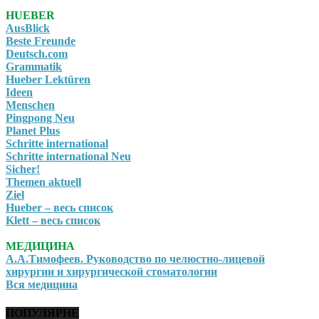
HUEBER
AusBlick
Beste Freunde
Deutsch.com
Grammatik
Hueber Lektüren
Ideen
Menschen
Pingpong Neu
Planet Plus
Schritte international
Schritte international Neu
Sicher!
Themen aktuell
Ziel
Hueber – весь список
Klett – весь список
МЕДИЦИНА
А.А.Тимофеев. Руководство по челюстно-лицевой
хирургии и хирургической стоматологии
Вся медицина
ПОПУЛЯРНЕ