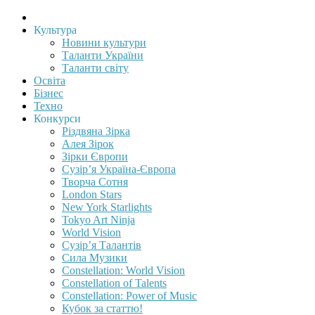
Культура
Новини культури
Таланти України
Таланти світу
Освіта
Бізнес
Техно
Конкурси
Різдвяна Зірка
Алея Зірок
Зірки Європи
Сузір’я Україна-Європа
Творча Сотня
London Stars
New York Starlights
Tokyo Art Ninja
World Vision
Сузір’я Талантів
Сила Музики
Constellation: World Vision
Constellation of Talents
Constellation: Power of Music
Кубок за статтю!