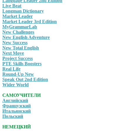
Language Leader 2nd Edition
Live Beat
Longman Dictionary
Market Leader
Market Leader 3rd Edition
MyGrammarLab
New Challenges
New English Adventure
New Success
New Total English
Next Move
Project Success
PTE Skills Boosters
Real Life
Round-Up New
Speak Out 2nd Edition
Wider World
САМОУЧИТЕЛИ
Английский
Французский
Итальянский
Польский
НЕМЕЦКИЙ