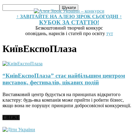
↑ ЗАВІТАЙТЕ НА АЛЕЮ ЗІРОК СЬОГОДНІ ↑
КУБОК ЗА СТАТТЮ!
Безкоштовний творчий конкурс
оповідань, нарисів і статей про освіту
тут
КиївЕкспоПлаза
“КиївЕкспоПлаза” стає найбільшим центром
виставок, фестивалів, цікавих подій
Виставковий центр будується на принципах відкритого
кластеру: будь-яка компанія може прийти і робити бізнес,
якщо вона не порушує принципи добросовісної конкуренції.
СВІЖЕ