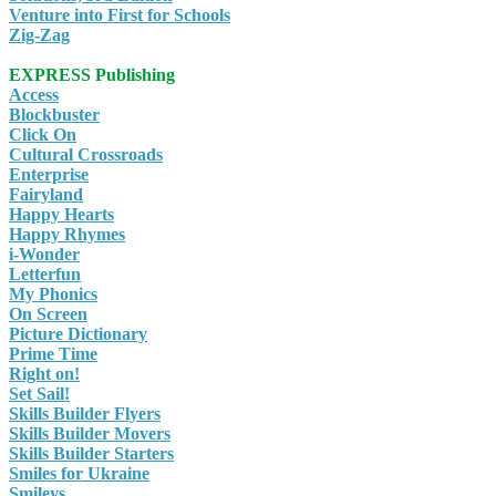
Venture into First for Schools
Zig-Zag
EXPRESS Publishing
Access
Blockbuster
Click On
Cultural Crossroads
Enterprise
Fairyland
Happy Hearts
Happy Rhymes
i-Wonder
Letterfun
My Phonics
On Screen
Picture Dictionary
Prime Time
Right on!
Set Sail!
Skills Builder Flyers
Skills Builder Movers
Skills Builder Starters
Smiles for Ukraine
Smileys