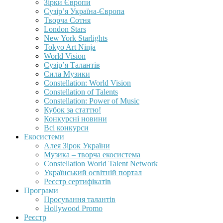
Зірки Європи
Сузір’я Україна-Європа
Творча Сотня
London Stars
New York Starlights
Tokyo Art Ninja
World Vision
Сузір’я Талантів
Сила Музики
Constellation: World Vision
Constellation of Talents
Constellation: Power of Music
Кубок за статтю!
Конкурсні новини
Всі конкурси
Екосистеми
Алея Зірок України
Музика – творча екосистема
Constellation World Talent Network
Український освітній портал
Реєстр сертифікатів
Програми
Просування талантів
Hollywood Promo
Реєстр