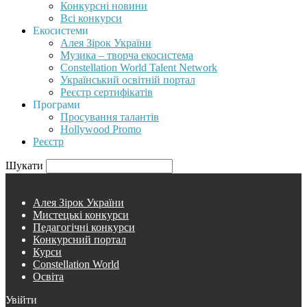
Конкурсні новини
Всі конкурси
Екосистеми
Алея Зірок України
Музика – творча екосистема
Constellation World Talent Network
Український освітній портал
Реєстр сертифікатів
Програми
Просування талантів
Hollywood Promo
Реєстр
Шукати
Алея Зірок України
Мистецькі конкурси
Педагогічні конкурси
Конкурсний портал
Курси
Constellation World
Освіта
Увійти