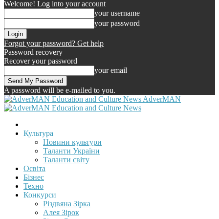
Welcome! Log into your account
your username
your password
Forgot your password? Get help
Password recovery
Recover your password
your email
A password will be e-mailed to you.
AdverMAN
Культура
Новини культури
Таланти України
Таланти світу
Освіта
Бізнес
Техно
Конкурси
Різдвяна Зірка
Алея Зірок