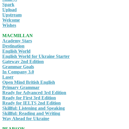
Spark
Upload
Upstream
Welcome
Wishes
MACMILLAN
Academy Stars
Destination
English World
English World for Ukraine Starter
Gateway 2nd Edition
Grammar Goals
In Company 3.0
Laser
Open Mind British English
Primary Grammar
Ready for Advanced 3rd Edition
Ready for First 3rd Edition
Ready for IELTS 2nd Edition
Skillful: Listening and Speaking
Skillful: Reading and Writing
Way Ahead for Ukraine
PEARSON