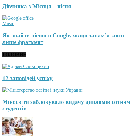
Дівчинка з Місяця – пісня
Music
Як знайти пісню в Google, якщо запам’ятався
лише фрагмент
ГОЛОВНЕ
12 заповідей успіху
Міносвіти заблокувало видачу дипломів сотням
студентів