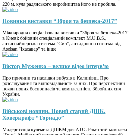
220 м, куля радянського виробництва його не пробила.
Новинки виставки “Зброя та безпека-2017”
Міжнародна спеціалізована виставка "Зброя та безпека-2017"
в Києві: бойовий спеціальний комплект M.U.B.S.,
антиснайперська система "Сич", антидронна система від
Aselsan "Іхасавар" та інше.
Віктор Муженко – велике відео інтерв’ю
Про причини та наслідки вибухів в Калинівці. Про
розслідування та відповідальність за них. Про перспективи
появи нових боєприпасів та комплектність Збройних сил
України.
Військові новини. Новий старий ДШК.
Ховеркрафт “Торнадо”
Модернізація кулемета ДШКМ для АТО. Ракетний комплекс
"Грім". Мобільний командний пункт. Судно на повітряній