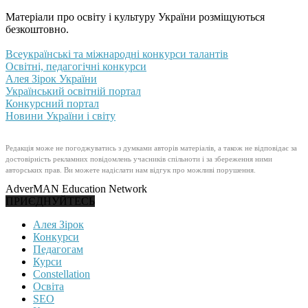
Матеріали про освіту і культуру України розміщуються
безкоштовно.
Всеукраїнські та міжнародні конкурси талантів
Освітні, педагогічні конкурси
Алея Зірок України
Український освітній портал
Конкурсний портал
Новини України і світу
Редакція може не погоджуватись з думками авторів матеріалів, а також не відповідає за
достовірність рекламних повідомлень учасників спільноти і за збереження ними
авторських прав. Ви можете надіслати нам відгук про можливі порушення.
AdverMAN Education Network
ПРИЄДНУЙТЕСЬ
Алея Зірок
Конкурси
Педагогам
Курси
Constellation
Освіта
SEO