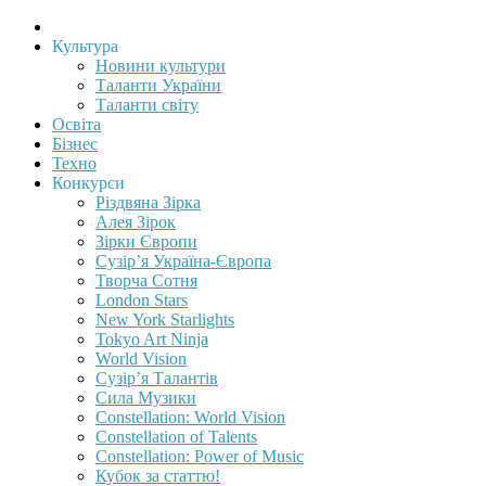
Культура
Новини культури
Таланти України
Таланти світу
Освіта
Бізнес
Техно
Конкурси
Різдвяна Зірка
Алея Зірок
Зірки Європи
Сузір’я Україна-Європа
Творча Сотня
London Stars
New York Starlights
Tokyo Art Ninja
World Vision
Сузір’я Талантів
Сила Музики
Constellation: World Vision
Constellation of Talents
Constellation: Power of Music
Кубок за статтю!