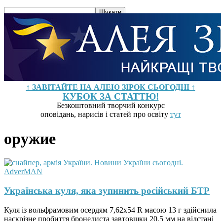
↑ ЗАВІТАЙТЕ НА АЛЕЮ ЗІРОК СЬОГОДНІ ↑
КУБОК ЗА СТАТТЮ!
Безкоштовний творчий конкурс
оповідань, нарисів і статей про освіту
тут
оружие
Українська куля, яка зупинить російський БТР
Куля із вольфрамовим осердям 7,62х54 R масою 13 г здійснила
наскрізне пробиття бронелиста завтовшки 20,5 мм на відстані