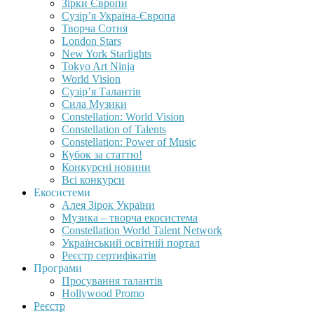
Зірки Європи
Сузір’я Україна-Європа
Творча Сотня
London Stars
New York Starlights
Tokyo Art Ninja
World Vision
Сузір’я Талантів
Сила Музики
Constellation: World Vision
Constellation of Talents
Constellation: Power of Music
Кубок за статтю!
Конкурсні новини
Всі конкурси
Екосистеми
Алея Зірок України
Музика – творча екосистема
Constellation World Talent Network
Український освітній портал
Реєстр сертифікатів
Програми
Просування талантів
Hollywood Promo
Реєстр