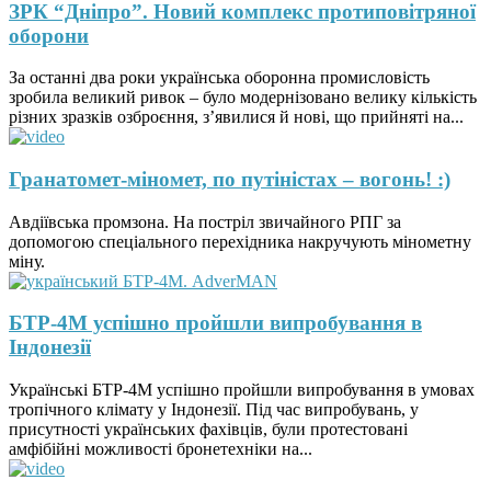
ЗРК “Дніпро”. Новий комплекс протиповітряної
оборони
За останні два роки українська оборонна промисловість
зробила великий ривок – було модернізовано велику кількість
різних зразків озброєння, з’явилися й нові, що прийняті на...
Гранатомет-міномет, по путіністах – вогонь! :)
Авдіївська промзона. На постріл звичайного РПГ за
допомогою спеціального перехідника накручують мінометну
міну.
БТР-4М успішно пройшли випробування в
Індонезії
Українські БТР-4М успішно пройшли випробування в умовах
тропічного клімату у Індонезії. Під час випробувань, у
присутності українських фахівців, були протестовані
амфібійні можливості бронетехніки на...