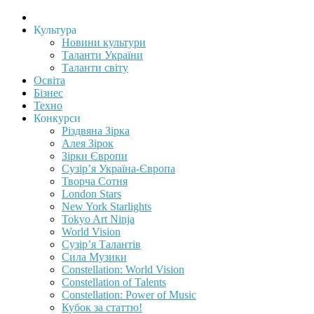
Культура
Новини культури
Таланти України
Таланти світу
Освіта
Бізнес
Техно
Конкурси
Різдвяна Зірка
Алея Зірок
Зірки Європи
Сузір’я Україна-Європа
Творча Сотня
London Stars
New York Starlights
Tokyo Art Ninja
World Vision
Сузір’я Талантів
Сила Музики
Constellation: World Vision
Constellation of Talents
Constellation: Power of Music
Кубок за статтю!