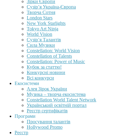
Зірки Європи
Сузір’я Україна-Європа
Творча Сотня
London Stars
New York Starlights
Tokyo Art Ninja
World Vision
Сузір’я Талантів
Сила Музики
Constellation: World Vision
Constellation of Talents
Constellation: Power of Music
Кубок за статтю!
Конкурсні новини
Всі конкурси
Екосистеми
Алея Зірок України
Музика – творча екосистема
Constellation World Talent Network
Український освітній портал
Реєстр сертифікатів
Програми
Просування талантів
Hollywood Promo
Реєстр