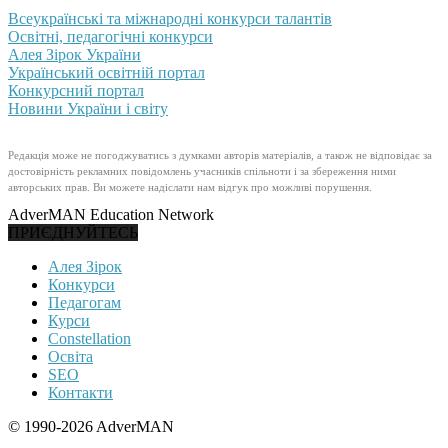
Всеукраїнські та міжнародні конкурси талантів
Освітні, педагогічні конкурси
Алея Зірок України
Український освітній портал
Конкурсний портал
Новини України і світу
Редакція може не погоджуватись з думками авторів матеріалів, а також не відповідає за
достовірність рекламних повідомлень учасників спільноти і за збереження ними
авторських прав. Ви можете надіслати нам відгук про можливі порушення.
AdverMAN Education Network
ПРИЄДНУЙТЕСЬ
Алея Зірок
Конкурси
Педагогам
Курси
Constellation
Освіта
SEO
Контакти
© 1990-2026 AdverMAN