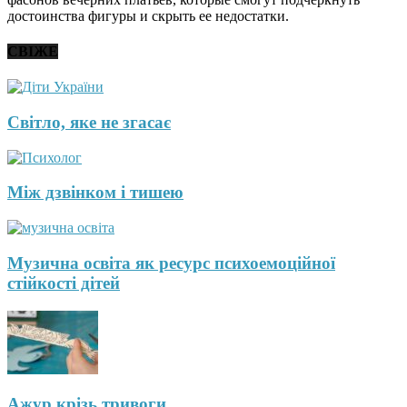
достоинства фигуры и скрыть ее недостатки.
СВІЖЕ
Світло, яке не згасає
Між дзвінком і тишею
Музична освіта як ресурс психоемоційної
стійкості дітей
Ажур крізь тривоги