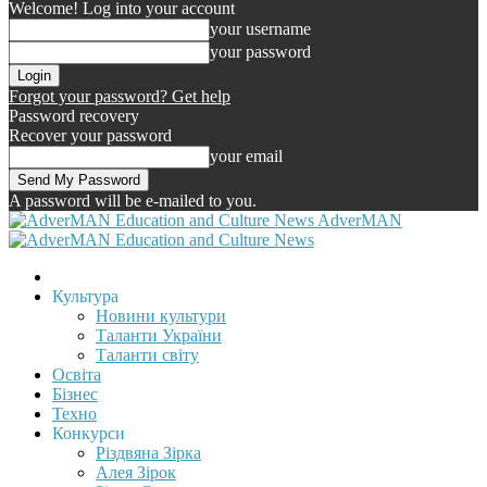
Welcome! Log into your account
your username
your password
Forgot your password? Get help
Password recovery
Recover your password
your email
A password will be e-mailed to you.
AdverMAN
Культура
Новини культури
Таланти України
Таланти світу
Освіта
Бізнес
Техно
Конкурси
Різдвяна Зірка
Алея Зірок