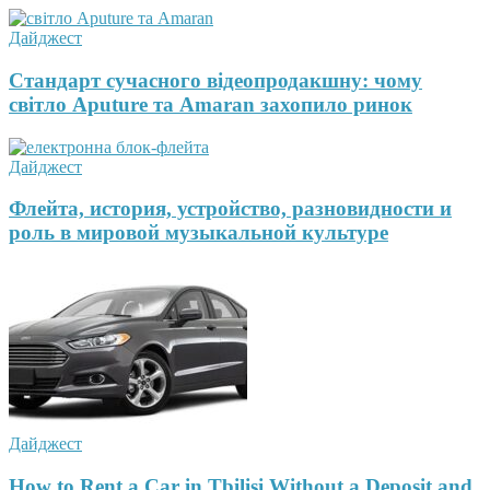
Дайджест
Стандарт сучасного відеопродакшну: чому
світло Aputure та Amaran захопило ринок
Дайджест
Флейта, история, устройство, разновидности и
роль в мировой музыкальной культуре
Дайджест
How to Rent a Car in Tbilisi Without a Deposit and