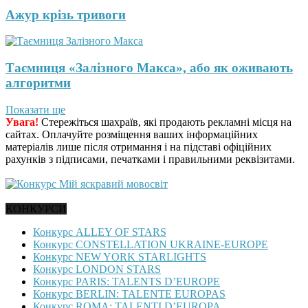
Ажур крізь тривоги
Таємниця «Залізного Макса», або як оживають
алгоритми
Показати ще
Увага!
Стережіться шахраїв, які продають рекламні місця на
сайтах. Оплачуйте розміщення ваших інформаційних
матеріалів лише після отримання і на підставі офіційних
рахунків з підписами, печатками і правильними реквізитами.
КОНКУРСИ
Конкурс ALLEY OF STARS
Конкурс CONSTELLATION UKRAINE-EUROPE
Конкурс NEW YORK STARLIGHTS
Конкурс LONDON STARS
Конкурс PARIS: TALENTS D’EUROPE
Конкурс BERLIN: TALENTE EUROPAS
Конкурс ROMA: TALENTI D’EUROPA