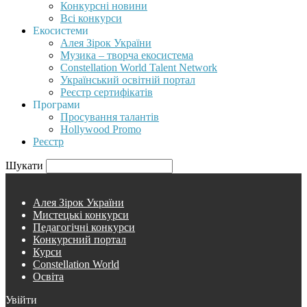
Конкурсні новини
Всі конкурси
Екосистеми
Алея Зірок України
Музика – творча екосистема
Constellation World Talent Network
Український освітній портал
Реєстр сертифікатів
Програми
Просування талантів
Hollywood Promo
Реєстр
Шукати
Алея Зірок України
Мистецькі конкурси
Педагогічні конкурси
Конкурсний портал
Курси
Constellation World
Освіта
Увійти