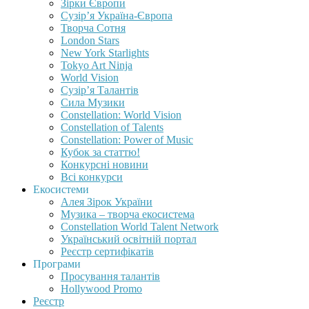
Зірки Європи
Сузір’я Україна-Європа
Творча Сотня
London Stars
New York Starlights
Tokyo Art Ninja
World Vision
Сузір’я Талантів
Сила Музики
Constellation: World Vision
Constellation of Talents
Constellation: Power of Music
Кубок за статтю!
Конкурсні новини
Всі конкурси
Екосистеми
Алея Зірок України
Музика – творча екосистема
Constellation World Talent Network
Український освітній портал
Реєстр сертифікатів
Програми
Просування талантів
Hollywood Promo
Реєстр