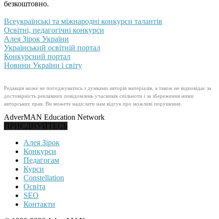
безкоштовно.
Всеукраїнські та міжнародні конкурси талантів
Освітні, педагогічні конкурси
Алея Зірок України
Український освітній портал
Конкурсний портал
Новини України і світу
Редакція може не погоджуватись з думками авторів матеріалів, а також не відповідає за
достовірність рекламних повідомлень учасників спільноти і за збереження ними
авторських прав. Ви можете надіслати нам відгук про можливі порушення.
AdverMAN Education Network
ПРИЄДНУЙТЕСЬ
Алея Зірок
Конкурси
Педагогам
Курси
Constellation
Освіта
SEO
Контакти