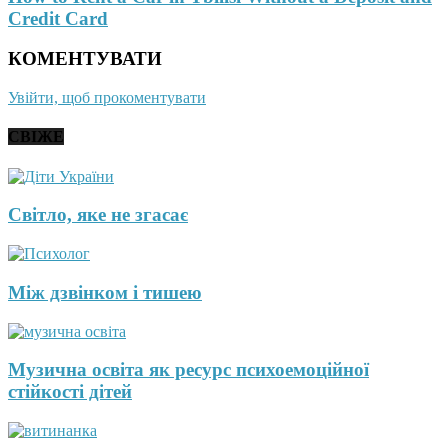
Credit Card
КОМЕНТУВАТИ
Увійти, щоб прокоментувати
СВІЖЕ
Світло, яке не згасає
Між дзвінком і тишею
Музична освіта як ресурс психоемоційної
стійкості дітей