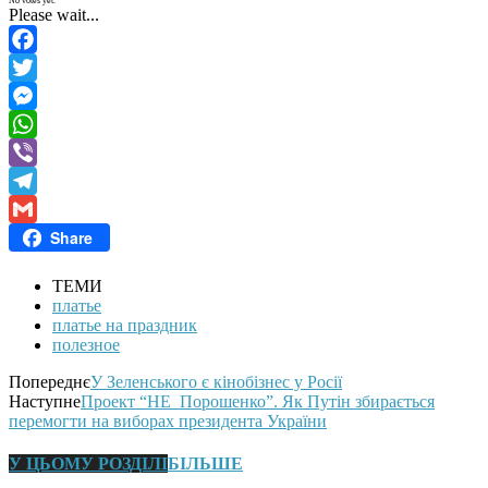
No votes yet.
Please wait...
Facebook
Twitter
Messenger
WhatsApp
Viber
Telegram
Share
Gmail
ТЕМИ
платье
платье на праздник
полезное
Попереднє
У Зеленського є кінобізнес у Росії
Наступне
Проект “НЕ_Порошенко”. Як Путін збирається
перемогти на виборах президента України
У ЦЬОМУ РОЗДІЛІ
БІЛЬШЕ