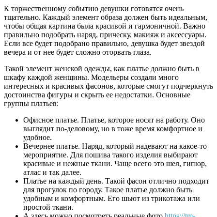
К торжественному событию девушки готовятся очень
тщательно. Каждый элемент образа должен быть идеальным,
чтобы общая картина была красивой и гармоничной. Важно
правильно подобрать наряд, прическу, макияж и аксессуары.
Если все будет подобрано правильно, девушка будет звездой
вечера и от нее будет сложно оторвать глаза.
Такой элемент женской одежды, как платье должно быть в
шкафу каждой женщины. Модельеры создали много
интересных и красивых фасонов, которые смогут подчеркнуть
достоинства фигуры и скрыть ее недостатки. Основные
группы платьев:
Офисное платье. Платье, которое носят на работу. Оно
выглядит по-деловому, но в тоже время комфортное и
удобное.
Вечернее платье. Наряд, который надевают на какое-то
мероприятие. Для пошива такого изделия выбирают
красивые и нежные ткани. Чаще всего это шел, гипюр,
атлас и так далее.
Платье на каждый день. Такой фасон отлично подходит
для прогулок по городу. Такое платье должно быть
удобным и комфортным. Его шьют из трикотажа или
простой ткани.
А здесь можно посмотреть реальные фото
https://tm-