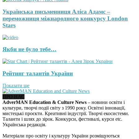
Українська письменниця Аліса Адамс –
переможниця міжнародного конкурсу London
Stars
Якби не було тебе…
Рейтинг талантів України
Показати ще
ПРО НАС
AdverMAN Education & Culture News
– новини освіти і
культури, творчі події світу з 1990 року. Освітні інновації,
мистецькі проєкти. Креативні індустрії. Творчі екосистеми.
Таланти і шлях до зірок. Конкурси, фестивалі, курси etc.
Українська редакція.
Матеріали про освіту і культуру України розміщуються