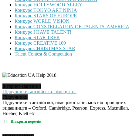
Конкурс HOLLYWOOD ALLEY
Конкурс TOKYO ART NINJA
Конкурс STARS OF EUROPE
Конкурс WORLD VISION
Конкурс CONSTELLATION OF TALENTS: AMERICA
Конкурс I HAVE TALENT!
Конкурс STAR TREK
Конкурс CREATIVE 100
Конкурс CHRISTMAS STAR
Talent Contest & Competition
Інтернет-магазини
Підручники: англійська, німецька...
Підручники
Підручники з англійскої, німецької та ін. мов від провідних
видавництв – Oxford, Cambridge, Pearson, Express, Macmillan,
Hueber, Klett etc
Відкрити перелік