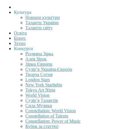
Культура
Новини культури
Таланти України
Таланти світу
Освіта
Бізнес
Техно
Конкурси
Різдвяна Зірка
Алея Зірок
Зірки Європи
Сузір’я Україна-Європа
Творча Сотня
London Stars
New York Starlights
Tokyo Art Ninja
World Vision
Сузір’я Талантів
Сила Музики
Constellation: World Vision
Constellation of Talents
Constellation: Power of Music
Кубок за статтю!