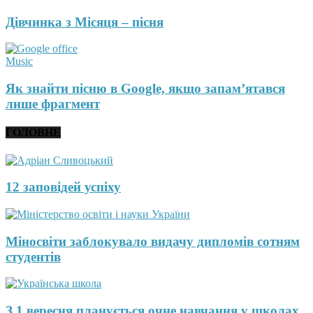
Дівчинка з Місяця – пісня
Music
Як знайти пісню в Google, якщо запам’ятався
лише фрагмент
ГОЛОВНЕ
12 заповідей успіху
Міносвіти заблокувало видачу дипломів сотням
студентів
З 1 вересня планується очне навчання у школах