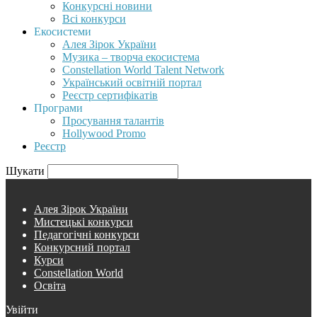
Конкурсні новини
Всі конкурси
Екосистеми
Алея Зірок України
Музика – творча екосистема
Constellation World Talent Network
Український освітній портал
Реєстр сертифікатів
Програми
Просування талантів
Hollywood Promo
Реєстр
Шукати
Алея Зірок України
Мистецькі конкурси
Педагогічні конкурси
Конкурсний портал
Курси
Constellation World
Освіта
Увійти