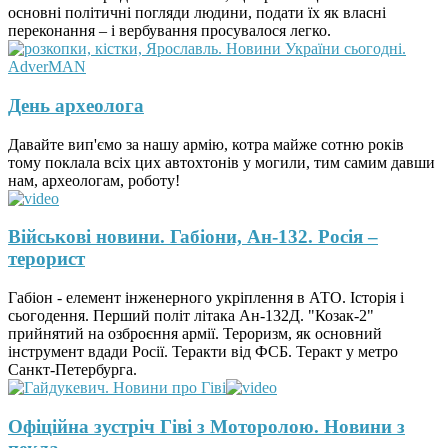
основні політичні погляди людини, подати їх як власні
переконання – і вербування просувалося легко.
День археолога
Давайте вип'ємо за нашу армію, котра майже сотню років
тому поклала всіх цих автохтонів у могили, тим самим давши
нам, археологам, роботу!
Військові новини. Габіони, Ан-132. Росія –
терорист
Габіон - елемент інженерного укріплення в АТО. Історія і
сьогодення. Перший політ літака Ан-132Д. "Козак-2"
прийнятий на озброєння армії. Тероризм, як основний
інструмент вдади Росії. Теракти від ФСБ. Теракт у метро
Санкт-Петербурга.
Офіційна зустріч Гіві з Моторолою. Новини з