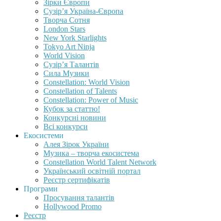
Зірки Європи
Сузір’я Україна-Європа
Творча Сотня
London Stars
New York Starlights
Tokyo Art Ninja
World Vision
Сузір’я Талантів
Сила Музики
Constellation: World Vision
Constellation of Talents
Constellation: Power of Music
Кубок за статтю!
Конкурсні новини
Всі конкурси
Екосистеми
Алея Зірок України
Музика – творча екосистема
Constellation World Talent Network
Український освітній портал
Реєстр сертифікатів
Програми
Просування талантів
Hollywood Promo
Реєстр