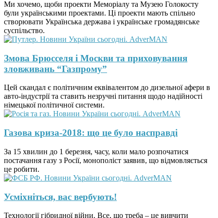
Ми хочемо, щоби проекти Меморіалу та Музею Голокосту
були українськими проектами. Ці проекти мають спільно
створювати Українська держава і українське громадянське
суспільство.
Змова Брюсселя і Москви та приховування
зловживань “Газпрому”
Цей скандал є політичним еквівалентом до дизельної афери в
авто-індустрії та ставить незручні питання щодо надійності
німецької політичної системи.
Газова криза-2018: що це було насправді
За 15 хвилин до 1 березня, часу, коли мало розпочатися
постачання газу з Росії, монополіст заявив, що відмовляється
це робити.
Усміхніться, вас вербують!
Технології гібридної війни. Все, що треба – це вивчити