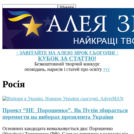
↑ ЗАВІТАЙТЕ НА АЛЕЮ ЗІРОК СЬОГОДНІ ↑
КУБОК ЗА СТАТТЮ!
Безкоштовний творчий конкурс
оповідань, нарисів і статей про освіту
тут
Росія
Проект “НЕ_Порошенко”. Як Путін збирається
перемогти на виборах президента України
Основних кандидата вимальовується два: Порошенко
(Україна) і Тимошенко (РФ). Саме на перемогу кандидата від