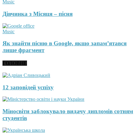
Music
Дівчинка з Місяця – пісня
Music
Як знайти пісню в Google, якщо запам’ятався
лише фрагмент
ГОЛОВНЕ
12 заповідей успіху
Міносвіти заблокувало видачу дипломів сотням
студентів