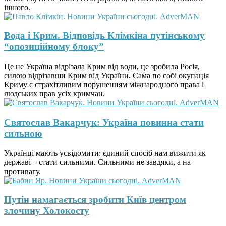
іншого.
Вода і Крим. Відповідь Клімкіна путінському
“опозиційному блоку”
Це не Україна відрізала Крим від води, це зробила Росія,
силою відрізавши Крим від України. Сама по собі окупація
Криму є страхітливим порушенням міжнародного права і
людських прав усіх кримчан.
Святослав Вакарчук: Україна повинна стати
сильною
Українці мають усвідомити: єдиний спосіб нам вижити як
державі – стати сильними. Сильними не завдяки, а на
противагу.
Путін намагається зробити Київ центром
злочину Холокосту