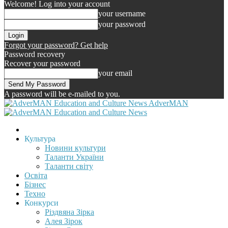
Welcome! Log into your account
your username
your password
Forgot your password? Get help
Password recovery
Recover your password
your email
A password will be e-mailed to you.
AdverMAN
Культура
Новини культури
Таланти України
Таланти світу
Освіта
Бізнес
Техно
Конкурси
Різдвяна Зірка
Алея Зірок