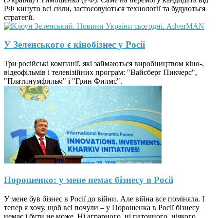
РФ кинуто всі сили, застосовуються технології та будуються
стратегії.
У Зеленського є кінобізнес у Росії
Три російські компанії, які займаються виробництвом кіно-,
відеофільмів і телевізійних програм: "Вайсберг Пикчерс",
"Платинумфильм" і "Грин Филмс".
Порошенко: у мене немає бізнесу в Росії
У мене був бізнес в Росії до війни. Але війна все поміняла. І
тепер я хочу, щоб всі почули – у Порошенка в Росії бізнесу
немає і бути не може. Ні аграрного, ні паточного, ніякого