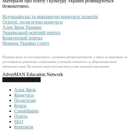
Матеріали про освіту і культуру України розміщуються
безкоштовно.
Всеукраїнські та міжнародні конкурси талантів
Освітні, педагогічні конкурси
Алея Зірок України
Український освітній портал
Конкурсний портал
Новини України і світу
Редакція може не погоджуватись з думками авторів матеріалів, а також не відповідає за
достовірність рекламних повідомлень учасників спільноти і за збереження ними
авторських прав. Ви можете надіслати нам відгук про можливі порушення.
AdverMAN Education Network
ПРИЄДНУЙТЕСЬ
Алея Зірок
Конкурси
Педагогам
Курси
Constellation
Освіта
SEO
Контакти