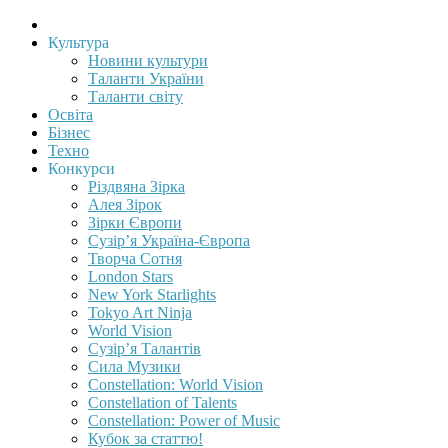
Культура
Новини культури
Таланти України
Таланти світу
Освіта
Бізнес
Техно
Конкурси
Різдвяна Зірка
Алея Зірок
Зірки Європи
Сузір’я Україна-Європа
Творча Сотня
London Stars
New York Starlights
Tokyo Art Ninja
World Vision
Сузір’я Талантів
Сила Музики
Constellation: World Vision
Constellation of Talents
Constellation: Power of Music
Кубок за статтю!