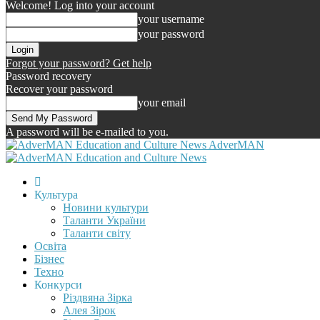
Welcome! Log into your account
your username
your password
Forgot your password? Get help
Password recovery
Recover your password
your email
A password will be e-mailed to you.
AdverMAN
Культура
Новини культури
Таланти України
Таланти світу
Освіта
Бізнес
Техно
Конкурси
Різдвяна Зірка
Алея Зірок