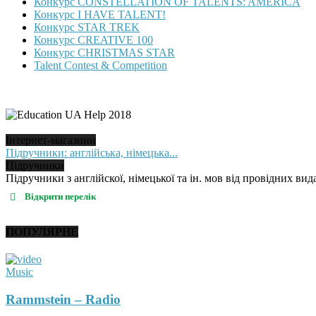
Конкурс CONSTELLATION OF TALENTS: AMERICA
Конкурс I HAVE TALENT!
Конкурс STAR TREK
Конкурс CREATIVE 100
Конкурс CHRISTMAS STAR
Talent Contest & Competition
Інтернет-магазини
Підручники: англійська, німецька...
Підручники
Підручники з англійскої, німецької та ін. мов від провідних вида
Відкрити перелік
ПОПУЛЯРНЕ
Music
Rammstein – Radio