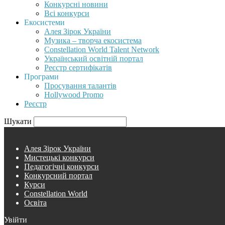
Конкурсні новини
Всі конкурси
Екосистеми
Алея Зірок України
Музика – творча екосистема
Constellation World Talent Network
Український освітній портал
Реєстр сертифікатів
Програми
Просування талантів
Hollywood Promo
Реєстр
Шукати
Алея Зірок України
Мистецькі конкурси
Педагогічні конкурси
Конкурсний портал
Курси
Constellation World
Освіта
Увійти