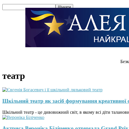
Безк
театр
Шкільний театр як засіб формування креативної о
Шкільний театр - це дивовижний світ, в якому всі діти таланови
Актриса Вероніка Біліченко отримала Grand Prix