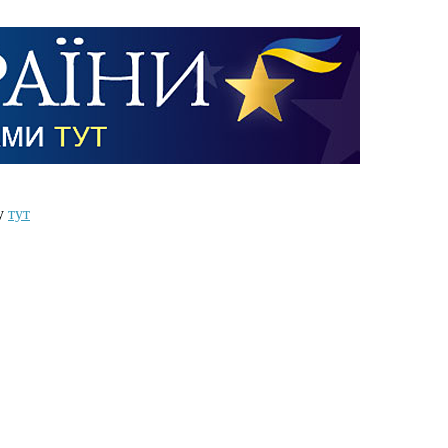
ту
тут