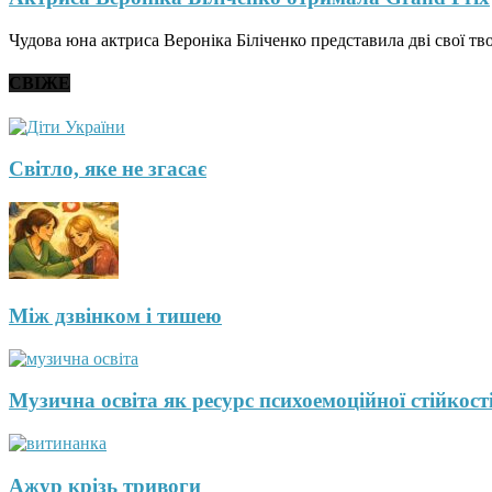
Чудова юна актриса Вероніка Біліченко представила дві свої тв
СВІЖЕ
Світло, яке не згасає
Між дзвінком і тишею
Музична освіта як ресурс психоемоційної стійкості
Ажур крізь тривоги