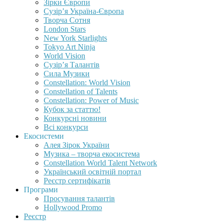
Зірки Європи
Сузір’я Україна-Європа
Творча Сотня
London Stars
New York Starlights
Tokyo Art Ninja
World Vision
Сузір’я Талантів
Сила Музики
Constellation: World Vision
Constellation of Talents
Constellation: Power of Music
Кубок за статтю!
Конкурсні новини
Всі конкурси
Екосистеми
Алея Зірок України
Музика – творча екосистема
Constellation World Talent Network
Український освітній портал
Реєстр сертифікатів
Програми
Просування талантів
Hollywood Promo
Реєстр