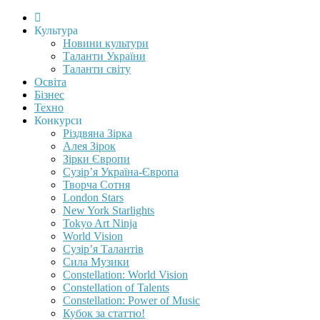
Культура
Новини культури
Таланти України
Таланти світу
Освіта
Бізнес
Техно
Конкурси
Різдвяна Зірка
Алея Зірок
Зірки Європи
Сузір’я Україна-Європа
Творча Сотня
London Stars
New York Starlights
Tokyo Art Ninja
World Vision
Сузір’я Талантів
Сила Музики
Constellation: World Vision
Constellation of Talents
Constellation: Power of Music
Кубок за статтю!