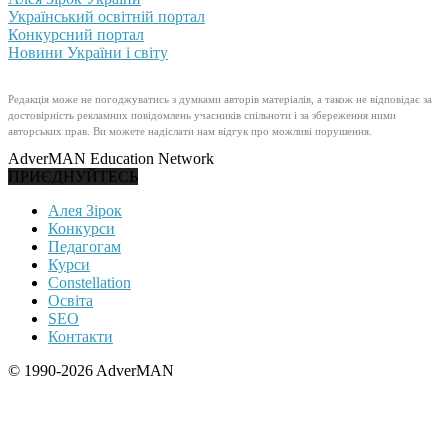
Український освітній портал
Конкурсний портал
Новини України і світу
Редакція може не погоджуватись з думками авторів матеріалів, а також не відповідає за
достовірність рекламних повідомлень учасників спільноти і за збереження ними
авторських прав. Ви можете надіслати нам відгук про можливі порушення.
AdverMAN Education Network
ПРИЄДНУЙТЕСЬ
Алея Зірок
Конкурси
Педагогам
Курси
Constellation
Освіта
SEO
Контакти
© 1990-2026 AdverMAN