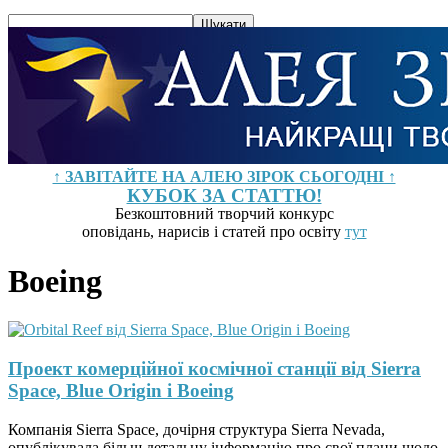
↑ ЗАВІТАЙТЕ НА АЛЕЮ ЗІРОК СЬОГОДНІ ↑
КУБОК ЗА СТАТТЮ!
Безкоштовний творчий конкурс
оповідань, нарисів і статей про освіту
тут
Boeing
Проект комерційної космічної станції від Sierra
Space, Blue Origin і Boeing
Компанія Sierra Space, дочірня структура Sierra Nevada,
опублікувала більш детальну інформацію про свої плани щодо