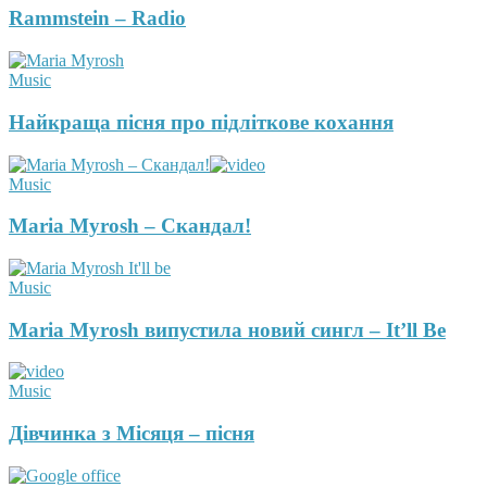
Rammstein – Radio
Music
Найкраща пісня про підліткове кохання
Music
Maria Myrosh – Скандал!
Music
Maria Myrosh випустила новий сингл – It’ll Be
Music
Дівчинка з Місяця – пісня