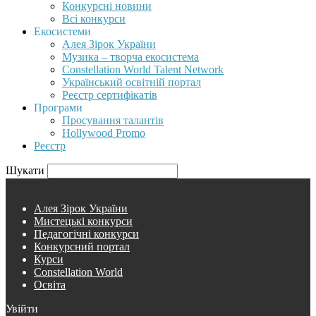
Конкурсні новини
Всі конкурси
Екосистеми
Алея Зірок України
Музика – творча екосистема
Constellation World Talent Network
Український освітній портал
Реєстр сертифікатів
Програми
Просування талантів
Hollywood Promo
Реєстр
Шукати
Алея Зірок України
Мистецькі конкурси
Педагогічні конкурси
Конкурсний портал
Курси
Constellation World
Освіта
Увійти