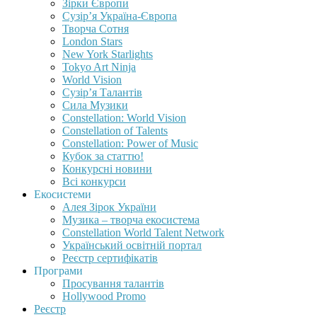
Зірки Європи
Сузір’я Україна-Європа
Творча Сотня
London Stars
New York Starlights
Tokyo Art Ninja
World Vision
Сузір’я Талантів
Сила Музики
Constellation: World Vision
Constellation of Talents
Constellation: Power of Music
Кубок за статтю!
Конкурсні новини
Всі конкурси
Екосистеми
Алея Зірок України
Музика – творча екосистема
Constellation World Talent Network
Український освітній портал
Реєстр сертифікатів
Програми
Просування талантів
Hollywood Promo
Реєстр