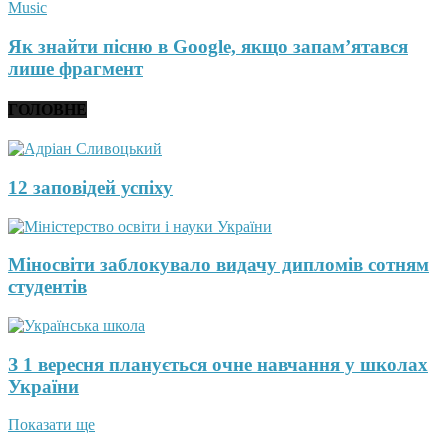
Music
Як знайти пісню в Google, якщо запам’ятався
лише фрагмент
ГОЛОВНЕ
12 заповідей успіху
Міносвіти заблокувало видачу дипломів сотням
студентів
З 1 вересня планується очне навчання у школах
України
Показати ще