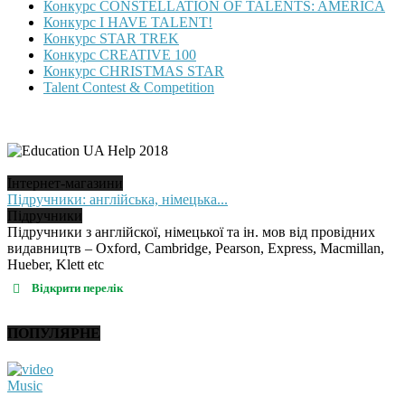
Конкурс CONSTELLATION OF TALENTS: AMERICA
Конкурс I HAVE TALENT!
Конкурс STAR TREK
Конкурс CREATIVE 100
Конкурс CHRISTMAS STAR
Talent Contest & Competition
Інтернет-магазини
Підручники: англійська, німецька...
Підручники
Підручники з англійскої, німецької та ін. мов від провідних
видавництв – Oxford, Cambridge, Pearson, Express, Macmillan,
Hueber, Klett etc
Відкрити перелік
ПОПУЛЯРНЕ
Music