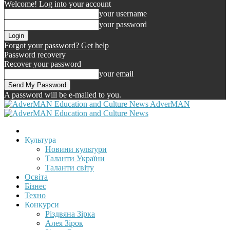
Welcome! Log into your account
your username
your password
Forgot your password? Get help
Password recovery
Recover your password
your email
A password will be e-mailed to you.
AdverMAN
Культура
Новини культури
Таланти України
Таланти світу
Освіта
Бізнес
Техно
Конкурси
Різдвяна Зірка
Алея Зірок