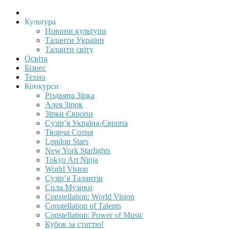
Культура
Новини культури
Таланти України
Таланти світу
Освіта
Бізнес
Техно
Конкурси
Різдвяна Зірка
Алея Зірок
Зірки Європи
Сузір’я Україна-Європа
Творча Сотня
London Stars
New York Starlights
Tokyo Art Ninja
World Vision
Сузір’я Талантів
Сила Музики
Constellation: World Vision
Constellation of Talents
Constellation: Power of Music
Кубок за статтю!