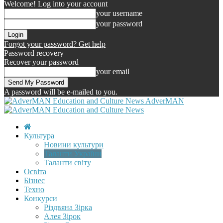
Welcome! Log into your account
your username
your password
Forgot your password? Get help
Password recovery
Recover your password
your email
A password will be e-mailed to you.
AdverMAN
Культура
Новини культури
Таланти України
Таланти світу
Освіта
Бізнес
Техно
Конкурси
Різдвяна Зірка
Алея Зірок