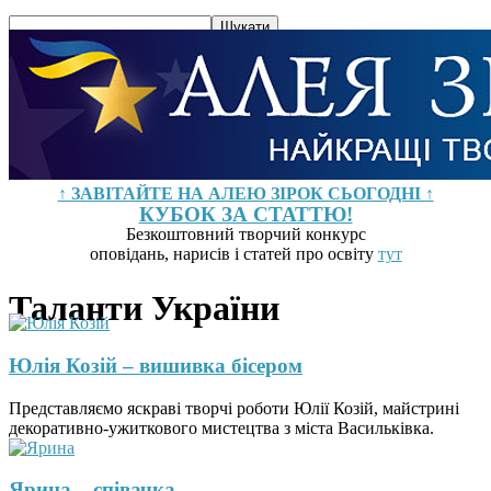
↑ ЗАВІТАЙТЕ НА АЛЕЮ ЗІРОК СЬОГОДНІ ↑
КУБОК ЗА СТАТТЮ!
Безкоштовний творчий конкурс
оповідань, нарисів і статей про освіту
тут
Таланти України
Юлія Козій – вишивка бісером
Представляємо яскраві творчі роботи Юлії Козій, майстрині
декоративно-ужиткового мистецтва з міста Васильківка.
Ярина – співачка