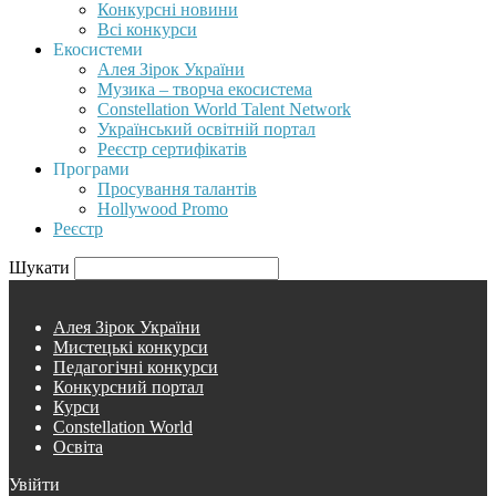
Конкурсні новини
Всі конкурси
Екосистеми
Алея Зірок України
Музика – творча екосистема
Constellation World Talent Network
Український освітній портал
Реєстр сертифікатів
Програми
Просування талантів
Hollywood Promo
Реєстр
Шукати
Алея Зірок України
Мистецькі конкурси
Педагогічні конкурси
Конкурсний портал
Курси
Constellation World
Освіта
Увійти