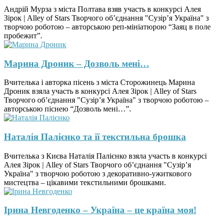
Андрій Мурза з міста Полтава взяв участь в конкурсі Алея
Зірок | Alley of Stars Творчого об’єднання "Сузір’я Україна" з
творчою роботою – авторською реп-мініатюрою “Заяц в поле
пробежит”.
Марина Дроник – Дозволь мені…
Вчителька і авторка пісень з міста Сторожинець Марина
Дроник взяла участь в конкурсі Алея Зірок | Alley of Stars
Творчого об’єднання "Сузір’я Україна" з творчою роботою –
авторською піснею “Дозволь мені…”.
Наталія Палієнко та її текстильна брошка
Вчителька з Києва Наталія Палієнко взяла участь в конкурсі
Алея Зірок | Alley of Stars Творчого об’єднання "Сузір’я
Україна" з творчою роботою з декоративно-ужиткового
мистецтва – цікавими текстильними брошками.
Ірина Невгоденко – Україна – це країна моя!