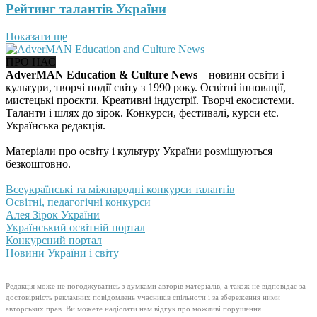
Рейтинг талантів України
Показати ще
ПРО НАС
AdverMAN Education & Culture News
– новини освіти і
культури, творчі події світу з 1990 року. Освітні інновації,
мистецькі проєкти. Креативні індустрії. Творчі екосистеми.
Таланти і шлях до зірок. Конкурси, фестивалі, курси etc.
Українська редакція.
Матеріали про освіту і культуру України розміщуються
безкоштовно.
Всеукраїнські та міжнародні конкурси талантів
Освітні, педагогічні конкурси
Алея Зірок України
Український освітній портал
Конкурсний портал
Новини України і світу
Редакція може не погоджуватись з думками авторів матеріалів, а також не відповідає за
достовірність рекламних повідомлень учасників спільноти і за збереження ними
авторських прав. Ви можете надіслати нам відгук про можливі порушення.