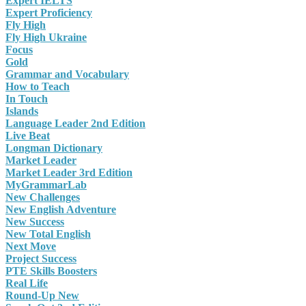
Expert IELTS
Expert Proficiency
Fly High
Fly High Ukraine
Focus
Gold
Grammar and Vocabulary
How to Teach
In Touch
Islands
Language Leader 2nd Edition
Live Beat
Longman Dictionary
Market Leader
Market Leader 3rd Edition
MyGrammarLab
New Challenges
New English Adventure
New Success
New Total English
Next Move
Project Success
PTE Skills Boosters
Real Life
Round-Up New