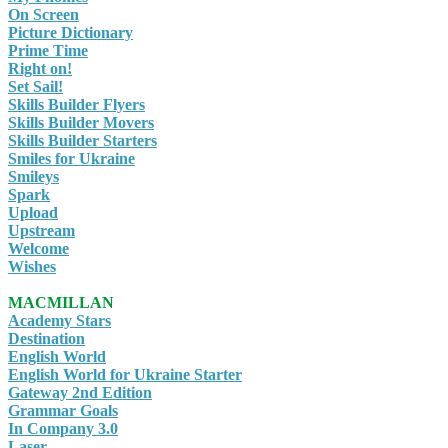
On Screen
Picture Dictionary
Prime Time
Right on!
Set Sail!
Skills Builder Flyers
Skills Builder Movers
Skills Builder Starters
Smiles for Ukraine
Smileys
Spark
Upload
Upstream
Welcome
Wishes
MACMILLAN
Academy Stars
Destination
English World
English World for Ukraine Starter
Gateway 2nd Edition
Grammar Goals
In Company 3.0
Laser