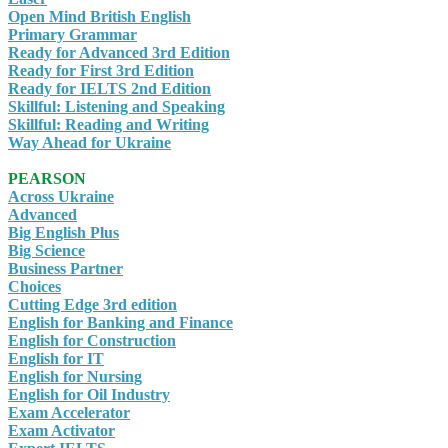
Open Mind British English
Primary Grammar
Ready for Advanced 3rd Edition
Ready for First 3rd Edition
Ready for IELTS 2nd Edition
Skillful: Listening and Speaking
Skillful: Reading and Writing
Way Ahead for Ukraine
PEARSON
Across Ukraine
Advanced
Big English Plus
Big Science
Business Partner
Choices
Cutting Edge 3rd edition
English for Banking and Finance
English for Construction
English for IT
English for Nursing
English for Oil Industry
Exam Accelerator
Exam Activator