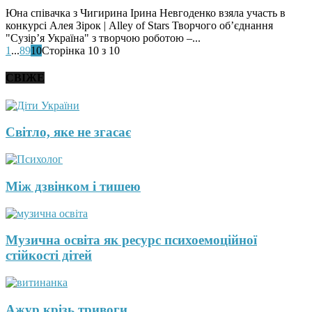
Юна співачка з Чигирина Ірина Невгоденко взяла участь в
конкурсі Алея Зірок | Alley of Stars Творчого об’єднання
"Сузір’я Україна" з творчою роботою –...
1
...
8
9
10
Сторінка 10 з 10
СВІЖЕ
Світло, яке не згасає
Між дзвінком і тишею
Музична освіта як ресурс психоемоційної
стійкості дітей
Ажур крізь тривоги