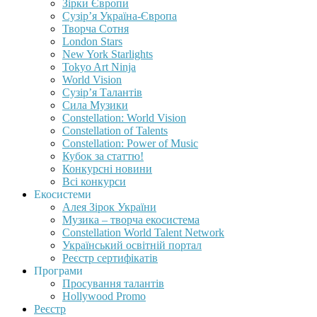
Зірки Європи
Сузір’я Україна-Європа
Творча Сотня
London Stars
New York Starlights
Tokyo Art Ninja
World Vision
Сузір’я Талантів
Сила Музики
Constellation: World Vision
Constellation of Talents
Constellation: Power of Music
Кубок за статтю!
Конкурсні новини
Всі конкурси
Екосистеми
Алея Зірок України
Музика – творча екосистема
Constellation World Talent Network
Український освітній портал
Реєстр сертифікатів
Програми
Просування талантів
Hollywood Promo
Реєстр