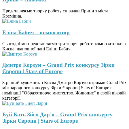
Представляємо творчу роботу співачки Ярини з міста
Кремінна.
Еліна Бабич – композитор
Сьогодні ми представляємо три творчі роботи композиторки з
Києва, шановної пані Еліни Бабич.
Дмитро Корзун – Grand Prix конкурсу Зірки
Європи | Stars of Europe
8-річний художник з Києва Дмитро Корзун отримав Grand Prix
міжнародного конкурсу Зірки Європи | Stars of Europe в
номінації "Образотворче мистецтво. Живопис" в своїй віковій
категорії.
Буй Бать Зйеп Дар’я – Grand Prix конкурсу
Зірки Європи | Stars of Europe