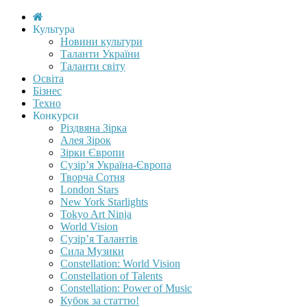
Культура
Новини культури
Таланти України
Таланти світу
Освіта
Бізнес
Техно
Конкурси
Різдвяна Зірка
Алея Зірок
Зірки Європи
Сузір’я Україна-Європа
Творча Сотня
London Stars
New York Starlights
Tokyo Art Ninja
World Vision
Сузір’я Талантів
Сила Музики
Constellation: World Vision
Constellation of Talents
Constellation: Power of Music
Кубок за статтю!