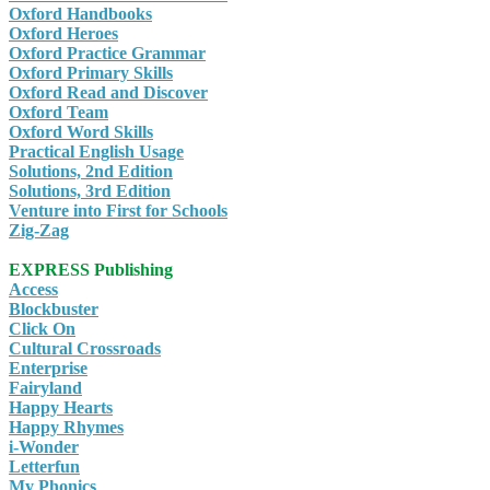
Oxford Handbooks
Oxford Heroes
Oxford Practice Grammar
Oxford Primary Skills
Oxford Read and Discover
Oxford Team
Oxford Word Skills
Practical English Usage
Solutions, 2nd Edition
Solutions, 3rd Edition
Venture into First for Schools
Zig-Zag
EXPRESS Publishing
Access
Blockbuster
Click On
Cultural Crossroads
Enterprise
Fairyland
Happy Hearts
Happy Rhymes
i-Wonder
Letterfun
My Phonics