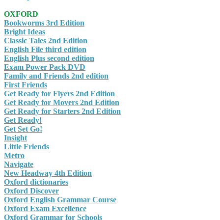
OXFORD
Bookworms 3rd Edition
Bright Ideas
Classic Tales 2nd Edition
English File third edition
English Plus second edition
Exam Power Pack DVD
Family and Friends 2nd edition
First Friends
Get Ready for Flyers 2nd Edition
Get Ready for Movers 2nd Edition
Get Ready for Starters 2nd Edition
Get Ready!
Get Set Go!
Insight
Little Friends
Metro
Navigate
New Headway 4th Edition
Oxford dictionaries
Oxford Discover
Oxford English Grammar Course
Oxford Exam Excellence
Oxford Grammar for Schools