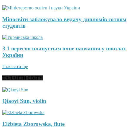
Міносвіти заблокувало видачу дипломів сотням
студентів
З 1 вересня планується очне навчання у школах
України
Показати ще
ТАЛАНТИ СВІТУ
Qiaoyi Sun, violin
Elżbieta Zborowska, flute