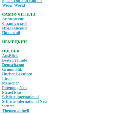
Speak Out 2nd Edition
Wider World
САМОУЧИТЕЛИ
Английский
Французский
Итальянский
Польский
НЕМЕЦКИЙ
HUEBER
AusBlick
Beste Freunde
Deutsch.com
Grammatik
Hueber Lektüren
Ideen
Menschen
Pingpong Neu
Planet Plus
Schritte international
Schritte international Neu
Sicher!
Themen aktuell