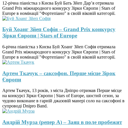
12-річна піаністка з Києва Буй Бать Зйеп Дар’я отримала
Grand Prix міжнародного конкурсу Зірки Європи | Stars of
Europe в номінації "Фортепіано" в своїй віковій категорії.
Буй Хоанг Зйеп Софія – Grand Prix конкурсу
Зірки Європи | Stars of Europe
6-річна піаністка з Києва Буй Хоанг Зйеп Софія отримала
Grand Prix міжнародного конкурсу Зірки Європи | Stars of
Europe в номінації "Фортепіано" в своїй віковій категорії.
Артем Ткачук – саксофон. Перше місце Зірок
Європи
Артем Ткачук, 13 років, з міста Дніпро отримав Перше місце
на конкурсі Зірки Європи | Stars of Europe, шостий сезон, за
чудово виконане в гарній джазовій манері соло на саксофоні в
супроводі Dnipro Band.
Андрій Мурза (репер А) – Заяц в поле пробежит